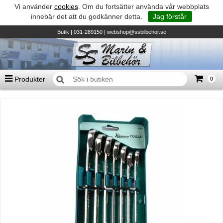
Vi använder
cookies
. Om du fortsätter använda vår webbplats
innebär det att du godkänner detta.
Jag förstår
Butik
| 031-289150 |
webshop@ssbilbehor.se
Produkter
0
Antal varor
0
st
Summa
0 kr
Biltillbehör och reservdelar - BDS
TILL KASSAN
Micore • Båtar
Suzuki - Utombordare
Suzumar - Gummibåtar
Honda - Utombordare
HonWave - Gummibåtar
Honda - Elverk & Pumpar