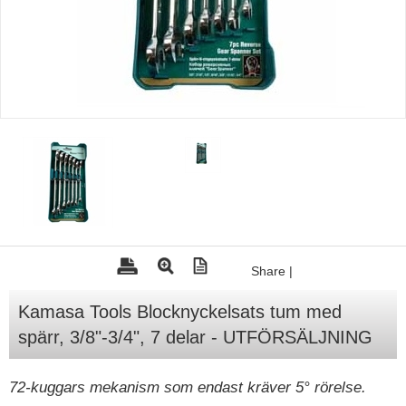
Tohatsu - Utombordare
Minn Kota - elmotorer
TK Trailer
Volvo Penta Servicedelar
Yanmar Servicedelar
Yamaha Servicedelar
Mercury Servicedelar
Garmin
Share
|
Lowrance
Humminbird
Kamasa Tools Blocknyckelsats tum med
spärr, 3/8"-3/4", 7 delar - UTFÖRSÄLJNING
Simrad
B&G
72-kuggars mekanism som endast kräver 5° rörelse.
Båttillbehör