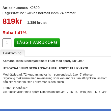
Hummertina
Artikelnummer:
K2820
Lagerstatus:
Skickas normalt inom 24 timmar
Varta - Batterier
819
kr
1.386 kr
/ st.
Victron - Batteriladdare
CTEK - Batteriladdare
Rabatt
41%
Webasto - Dieselvärmare
LÄGG I VARUKORG
Kamasa Tools - Verktyg
Beskrivning
Calix - Packline - Takboxar
Kamasa Tools Blocknyckelsats i tum med spärr, 3/8"-3/4"
Thule - Takboxar
UTFÖRSÄLJNING BEGRÄNSAT ANTAL FÖRST TILL KVARN!
Thule - Lasthållare
Med tätstegad, 72-kuggars mekanism som endast kräver 5° rörelse.
Stryktålig mekanism med reversering som kan ändrasutan att nyckeln tas bort
LAGERRENSING
från skruv eller mutter. Förkromad siden-finish.
K 2820 innehåller:
Begagnade Motorer & Båtar
7st Blocknycklar med spärr. Dimension tum 3/8, 7/16, 1/2, 9/16, 5/8, 11/16, 3/4"