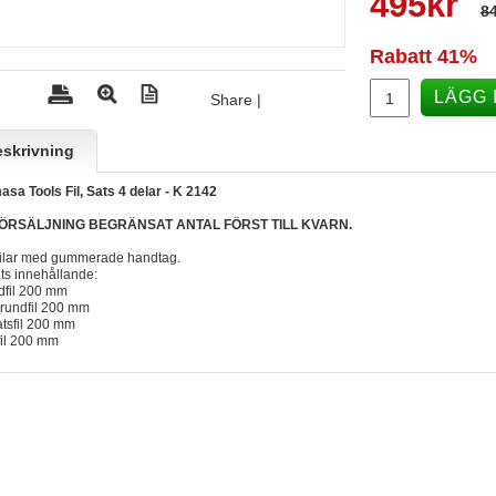
495
kr
84
Rabatt
41%
LÄGG 
Share
|
skrivning
sa Tools Fil, Sats 4 delar - K 2142
ÖRSÄLJNING BEGRÄNSAT ANTAL FÖRST TILL KVARN.
filar med gummerade handtag.
ats innehållande:
fil 200 mm
rundfil 200 mm
tsfil 200 mm
il 200 mm