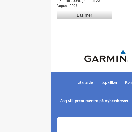
2,5hk till 300hk gäller till 23
Augusti 2026.
Läs mer
Startsida
Köpvillkor
Kon
Jag vill prenumerera på nyhetsbrevet