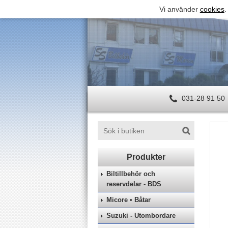
Vi använder
cookies
.
031-28 91 50
Biltillbehör och
reservdelar - BDS
Micore • Båtar
Suzuki - Utombordare