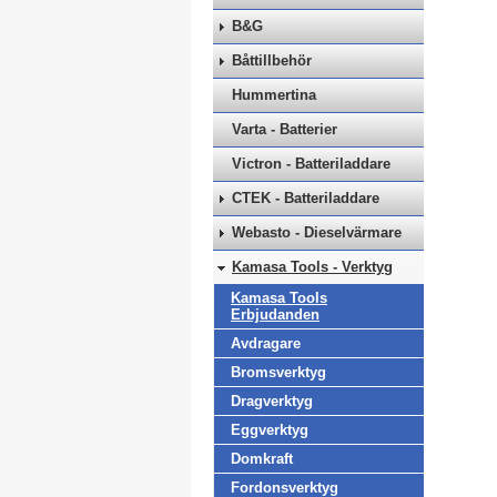
B&G
Båttillbehör
Hummertina
Varta - Batterier
Victron - Batteriladdare
CTEK - Batteriladdare
Webasto - Dieselvärmare
Kamasa Tools - Verktyg
Kamasa Tools
Erbjudanden
Avdragare
Bromsverktyg
Dragverktyg
Eggverktyg
Domkraft
Fordonsverktyg