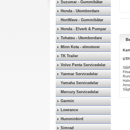
Suzumar - Gummibåtar
Honda - Utombordare
HonWave - Gummibåtar
Honda - Elverk & Pumpar
Tohatsu - Utombordare
Be
Minn Kota - elmotorer
Kama
TK Trailer
UTF
Volvo Penta Servicedelar
Stål
Fils
Yanmar Servicedelar
Rund
Halv
Yamaha Servicedelar
Ansa
Sågf
Mercury Servicedelar
Garmin
Lowrance
Humminbird
Simrad