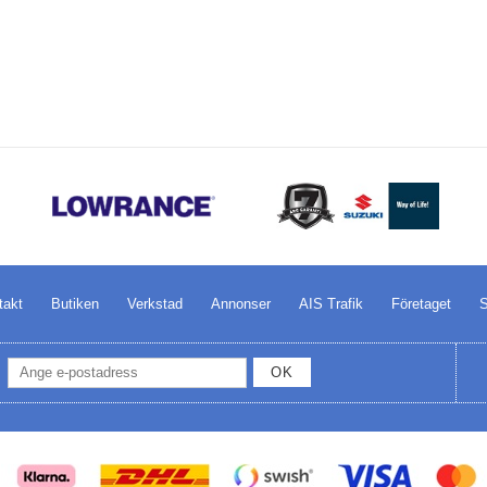
takt
Butiken
Verkstad
Annonser
AIS Trafik
Företaget
S
OK