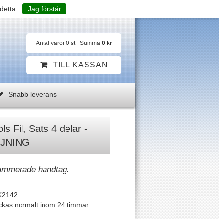
detta.
Jag förstår
Antal varor
0
st
Summa
0 kr
TILL KASSAN
Snabb leverans
s Fil, Sats 4 delar -
JNING
gummerade handtag.
K2142
ckas normalt inom 24 timmar