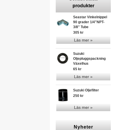
produkter
Seastar Vinkelnippel
90 grader 1/4"NPT-
3/8" Tube
305 kr
Läs mer »
Suzuki
Oljepluggspackning
Växelhus
65 kr
Läs mer »
Suzuki Oljefilter
250 kr
Läs mer »
Nyheter