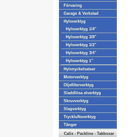
Förvaring
Garage & Verkstad
Hylsverktyg
Hylsverktyg 1/4"
Hylsverktyg 3/8"
Hylsverktyg 1/2"
Hylsverktyg 3/4"
Hylsverktyg 1"
Hylsnyckelsatser
Motorverktyg
Oljefilterverktyg
Sladdlösa elverktyg
Skruvverktyg
Slagverktyg
Tryckluftsverktyg
Tänger
Calix - Packline - Takboxar