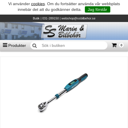
Vi använder
cookies
. Om du fortsätter använda vår webbplats
innebär det att du godkänner detta.
Jag förstår
Butik
| 031-289150 |
webshop@ssbilbehor.se
Produkter
0
Antal varor
0
st
Summa
0 kr
Biltillbehör och reservdelar - BDS
TILL KASSAN
Micore • Båtar
Suzuki - Utombordare
Suzumar - Gummibåtar
Honda - Utombordare
HonWave - Gummibåtar
Honda - Elverk & Pumpar