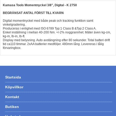
Kamasa Tools Momentnyckel 3/8", Digital - K 2750
Hummertina
BEGRÄNSAT ANTAL FÖRST TILL KVARN
Varta - Batterier
Digital momentnyckel med både peak och tracking funktion samt
Victron - Batteriladdare
vinkelgradering.
Produceras i enlighet med ISO 6789 Typ:1 Class B &Typ:2 Class A.
Enkel inställning i mellan 40-200 Nm. +/-2% noggrannhet. Mäter även kg-cm,
CTEK - Batteriladdare
kg-m, lb-in, lb-ft.
Display med belysning. Auto avstängning efter 80 sekunder. Total batteri drift
Webasto - Dieselvärmare
tid ca110 timmar. 2xAA batterier medföljer. 480mm lång. Levereras i tålig
förvaringbox.
Kamasa Tools - Verktyg
Calix - Packline - Takboxar
Thule - Takboxar
Thule - Lasthållare
Startsida
LAGERRENSING
Köpvillkor
Begagnade Motorer & Båtar
Kontakt
Butiken