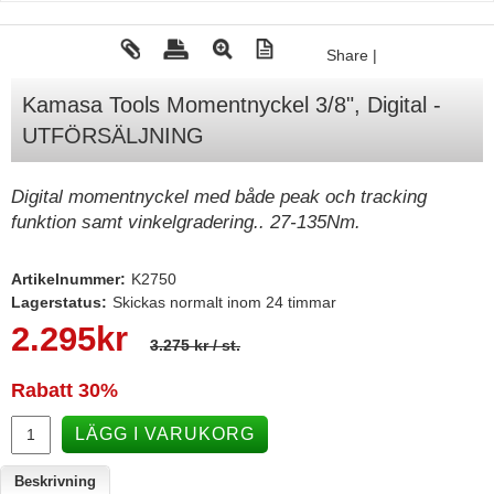
Tohatsu - Utombordare
Share
|
Minn Kota - elmotorer
Kamasa Tools Momentnyckel 3/8", Digital -
TK Trailer
UTFÖRSÄLJNING
Volvo Penta Servicedelar
Yanmar Servicedelar
Digital momentnyckel med både peak och tracking
funktion samt vinkelgradering.. 27-135Nm.
Yamaha Servicedelar
Mercury Servicedelar
Artikelnummer:
K2750
Garmin
Lagerstatus:
Skickas normalt inom 24 timmar
2.295
kr
Lowrance
3.275 kr
/ st.
Humminbird
Rabatt
30%
Simrad
LÄGG I VARUKORG
B&G
Beskrivning
Båttillbehör