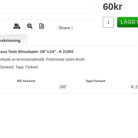
60
kr
LÄGG 
Share
|
skrivning
sa Tools Bitsadapter 3/8"x1/4" - K 21065
verkade av kromvanadinstål. Förkromad siden-finish.
 Sexkant, Tapp: Fyrkant
Hål Sexkant
Tapp Fyrkant
3/8"
K 