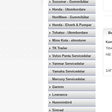
Suzumar - Gummibåtar
Honda - Utombordare
HonWave - Gummibåtar
Honda - Elverk & Pumpar
Tohatsu - Utombordare
Be
Minn Kota - elmotorer
Kama
TK Trailer
Till
Hål:
Volvo Penta Servicedelar
Yanmar Servicedelar
1/4"
Yamaha Servicedelar
Mercury Servicedelar
Garmin
Lowrance
Humminbird
Simrad