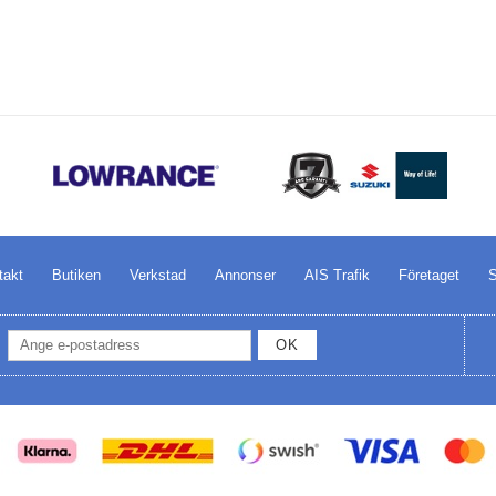
takt
Butiken
Verkstad
Annonser
AIS Trafik
Företaget
S
OK