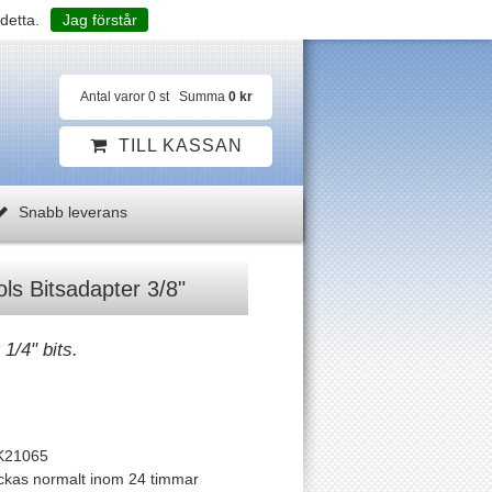
detta.
Jag förstår
Antal varor
0
st
Summa
0 kr
TILL KASSAN
Snabb leverans
s Bitsadapter 3/8"
 1/4" bits.
K21065
ckas normalt inom 24 timmar