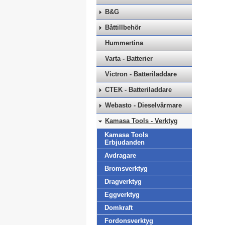
B&G
Båttillbehör
Hummertina
Varta - Batterier
Victron - Batteriladdare
CTEK - Batteriladdare
Webasto - Dieselvärmare
Kamasa Tools - Verktyg
Kamasa Tools
Erbjudanden
Avdragare
Bromsverktyg
Dragverktyg
Eggverktyg
Domkraft
Fordonsverktyg