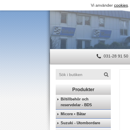
Vi använder
cookies
.
031-28 91 50
Biltillbehör och
reservdelar - BDS
Micore • Båtar
Suzuki - Utombordare