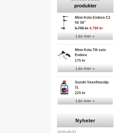
produkter
Minn Kota Endura C2
50 36"
5.795 kr
4.790 kr
Läs mer »
Minn Kota Tilt sats
Endura
175 kr
Läs mer »
Suzuki Växelhusolja
1L
225 kr
Läs mer »
Nyheter
2026-08-03