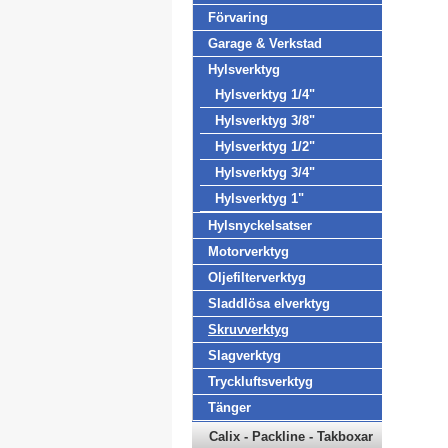
Förvaring
Garage & Verkstad
Hylsverktyg
Hylsverktyg 1/4"
Hylsverktyg 3/8"
Hylsverktyg 1/2"
Hylsverktyg 3/4"
Hylsverktyg 1"
Hylsnyckelsatser
Motorverktyg
Oljefilterverktyg
Sladdlösa elverktyg
Skruvverktyg
Slagverktyg
Tryckluftsverktyg
Tänger
Calix - Packline - Takboxar