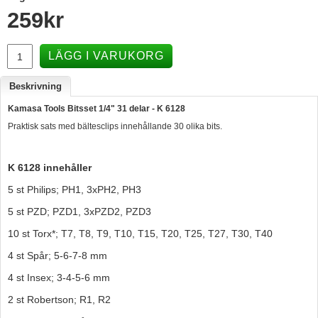
259
kr
Hummertina
Varta - Batterier
LÄGG I VARUKORG
Victron - Batteriladdare
Beskrivning
CTEK - Batteriladdare
Kamasa Tools Bitsset 1/4" 31 delar - K 6128
Webasto - Dieselvärmare
Praktisk sats med bältesclips innehållande 30 olika bits.
Kamasa Tools - Verktyg
Calix - Packline - Takboxar
K 6128 innehåller
Thule - Takboxar
5 st Philips; PH1, 3xPH2, PH3
Thule - Lasthållare
5 st PZD; PZD1, 3xPZD2, PZD3
10 st Torx*; T7, T8, T9, T10, T15, T20, T25, T27, T30, T40
LAGERRENSING
4 st Spår; 5-6-7-8 mm
Begagnade Motorer & Båtar
4 st Insex; 3-4-5-6 mm
2 st Robertson; R1, R2