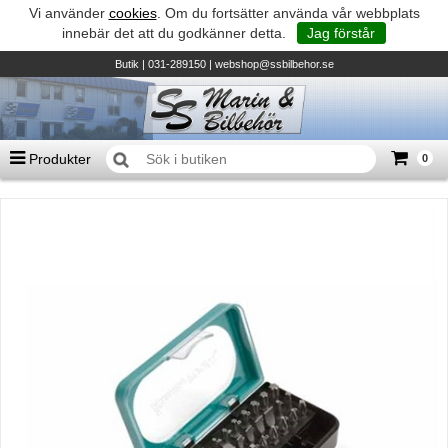
Vi använder
cookies
. Om du fortsätter använda vår webbplats
innebär det att du godkänner detta.
Jag förstår
Butik
| 031-289150 |
webshop@ssbilbehor.se
Produkter
0
Antal varor
0
st
Summa
0 kr
Biltillbehör och reservdelar - BDS
TILL KASSAN
Micore • Båtar
Suzuki - Utombordare
Suzumar - Gummibåtar
Honda - Utombordare
HonWave - Gummibåtar
Honda - Elverk & Pumpar