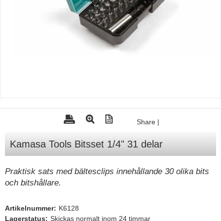
Tohatsu - Utombordare
Minn Kota - elmotorer
TK Trailer
Volvo Penta Servicedelar
Yanmar Servicedelar
Yamaha Servicedelar
Mercury Servicedelar
Share
|
Garmin
Kamasa Tools Bitsset 1/4" 31 delar
Lowrance
Humminbird
Praktisk sats med bältesclips innehållande 30 olika bits
och bitshållare.
Simrad
B&G
Artikelnummer:
K6128
Båttillbehör
Lagerstatus:
Skickas normalt inom 24 timmar