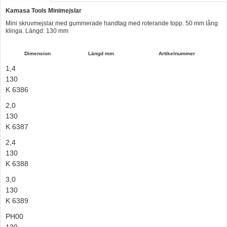
Kamasa Tools Minimejslar
Hummertina
Mini skruvmejslar med gummerade handtag med roterande topp. 50 mm lång
Varta - Batterier
klinga. Längd: 130 mm
Victron - Batteriladdare
Dimension
Längd mm
Artikelnummer
CTEK - Batteriladdare
1,4
130
Webasto - Dieselvärmare
K 6386
Kamasa Tools - Verktyg
2,0
Calix - Packline - Takboxar
130
K 6387
Thule - Takboxar
2,4
Thule - Lasthållare
130
K 6388
LAGERRENSING
3,0
Begagnade Motorer & Båtar
130
K 6389
PH00