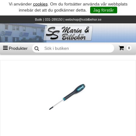
Vi använder
cookies
. Om du fortsätter använda vår webbplats
innebär det att du godkänner detta.
Jag förstår
Butik
| 031-289150 |
webshop@ssbilbehor.se
Produkter
0
Antal varor
0
st
Summa
0 kr
Biltillbehör och reservdelar - BDS
TILL KASSAN
Micore • Båtar
Suzuki - Utombordare
Suzumar - Gummibåtar
Honda - Utombordare
HonWave - Gummibåtar
Honda - Elverk & Pumpar