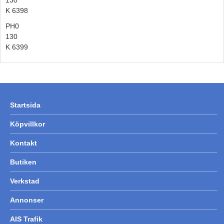
130
K 6398
PH0
130
K 6399
Startsida
Köpvillkor
Kontakt
Butiken
Verkstad
Annonser
AIS Trafik