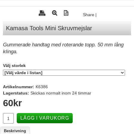
Tohatsu - Utombordare
Share
|
Minn Kota - elmotorer
Kamasa Tools Mini Skruvmejslar
TK Trailer
Volvo Penta Servicedelar
Gummerade handtag med roterande topp. 50 mm lång
Yanmar Servicedelar
klinga.
Yamaha Servicedelar
Välj storlek
Mercury Servicedelar
Garmin
Artikelnummer:
K6386
Lowrance
Lagerstatus:
Skickas normalt inom 24 timmar
60
kr
Humminbird
Simrad
LÄGG I VARUKORG
B&G
Beskrivning
Båttillbehör