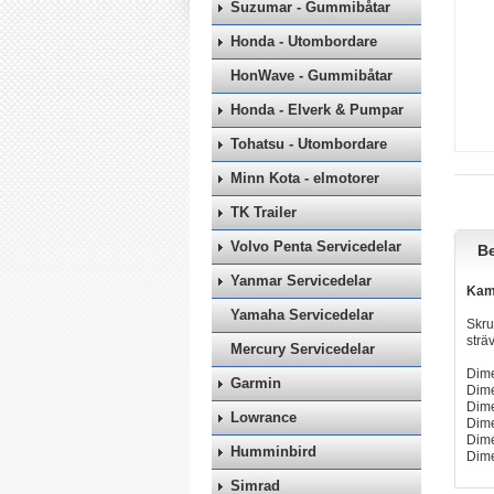
Suzumar - Gummibåtar
Honda - Utombordare
HonWave - Gummibåtar
Honda - Elverk & Pumpar
Tohatsu - Utombordare
Minn Kota - elmotorer
TK Trailer
Volvo Penta Servicedelar
Be
Yanmar Servicedelar
Kam
Yamaha Servicedelar
Skru
strä
Mercury Servicedelar
Dim
Garmin
Dim
Dim
Lowrance
Dim
Dim
Humminbird
Dim
Simrad