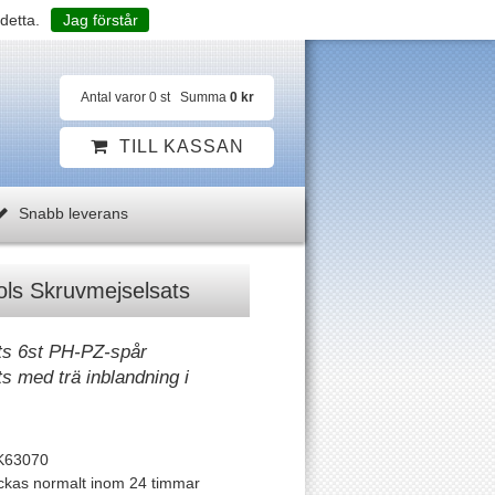
detta.
Jag förstår
Antal varor
0
st
Summa
0 kr
TILL KASSAN
Snabb leverans
ls Skruvmejselsats
ts 6st PH-PZ-spår
s med trä inblandning i
K63070
ckas normalt inom 24 timmar