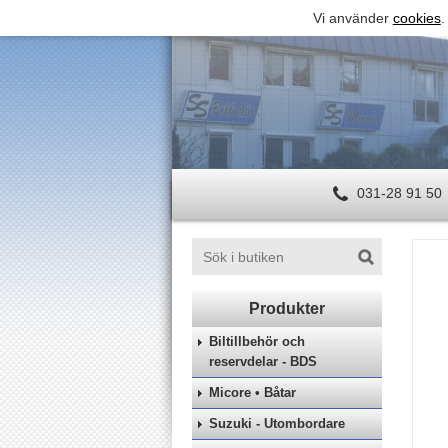
Vi använder
cookies
.
031-28 91 50
Biltillbehör och
reservdelar - BDS
Micore • Båtar
Suzuki - Utombordare