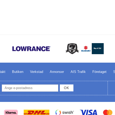
takt
Butiken
Verkstad
Annonser
AIS Trafik
Företaget
S
OK