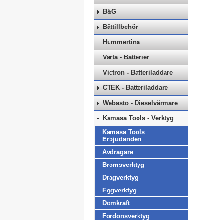
B&G
Båttillbehör
Hummertina
Varta - Batterier
Victron - Batteriladdare
CTEK - Batteriladdare
Webasto - Dieselvärmare
Kamasa Tools - Verktyg
Kamasa Tools
Erbjudanden
Avdragare
Bromsverktyg
Dragverktyg
Eggverktyg
Domkraft
Fordonsverktyg