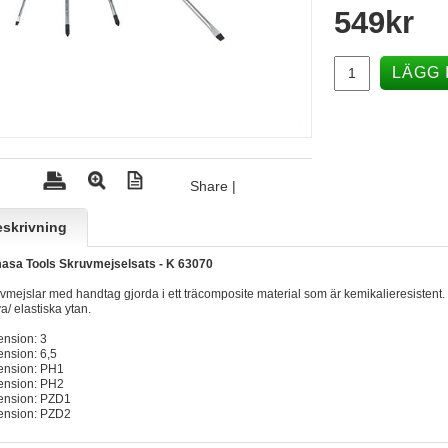
549
kr
LÄGG 
Share
|
skrivning
asa Tools Skruvmejselsats - K 63070
vmejslar med handtag gjorda i ett träcomposite material som är kemikalieresiste
va/ elastiska ytan.
ension: 3
ension: 6,5
ension: PH1
ension: PH2
ension: PZD1
ension: PZD2