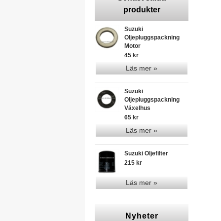
produkter
Suzuki
Oljepluggspackning
Motor
45 kr
Läs mer »
Suzuki
Oljepluggspackning
Växelhus
65 kr
Läs mer »
Suzuki Oljefilter
215 kr
Läs mer »
Nyheter