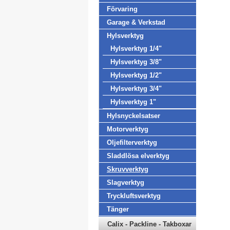
Förvaring
Garage & Verkstad
Hylsverktyg
Hylsverktyg 1/4"
Hylsverktyg 3/8"
Hylsverktyg 1/2"
Hylsverktyg 3/4"
Hylsverktyg 1"
Hylsnyckelsatser
Motorverktyg
Oljefilterverktyg
Sladdlösa elverktyg
Skruvverktyg
Slagverktyg
Tryckluftsverktyg
Tänger
Calix - Packline - Takboxar