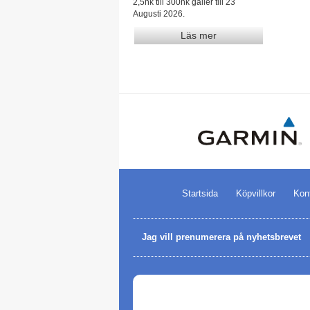
2,5hk till 300hk gäller till 23
Augusti 2026.
Läs mer
Startsida
Köpvillkor
Kon
Jag vill prenumerera på nyhetsbrevet