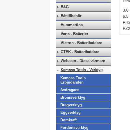
Dim
B&G
3.0
Båttillbehör
6.5
PH
Hummertina
PZ
Varta - Batterier
Victron - Batteriladdare
CTEK - Batteriladdare
Webasto - Dieselvärmare
Kamasa Tools - Verktyg
Kamasa Tools
Erbjudanden
Avdragare
Bromsverktyg
Dragverktyg
Eggverktyg
Domkraft
Fordonsverktyg