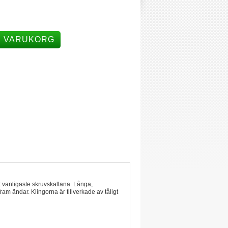
I VARUKORG
 vanligaste skruvskallana. Långa,
m ändar. Klingorna är tillverkade av tåligt
d