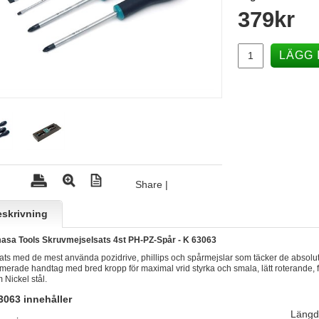
379
kr
LÄGG 
Share
|
skrivning
sa Tools Skruvmejselsats 4st PH-PZ-Spår - K 63063
ats med de mest använda pozidrive, phillips och spårmejslar som täcker de absolut
erade handtag med bred kropp för maximal vrid styrka och smala, lätt roterande, fra
 Nickel stål.
3063 innehåller
Läng