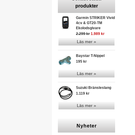
produkter
Garmin STRIKER Vivid
4cv & GT20-TM
Ekolodsgivare
2.299 kr
1.989 kr
Läs mer »
Baystar T-Nippel
195 kr
Läs mer »
Suzuki Bränsleslang
1.119 kr
Läs mer »
Nyheter