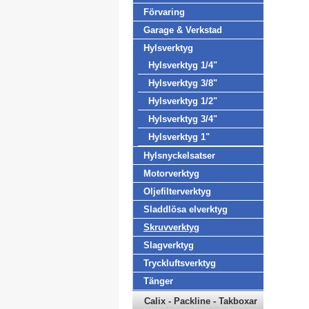
Förvaring
Garage & Verkstad
Hylsverktyg
Hylsverktyg 1/4"
Hylsverktyg 3/8"
Hylsverktyg 1/2"
Hylsverktyg 3/4"
Hylsverktyg 1"
Hylsnyckelsatser
Motorverktyg
Oljefilterverktyg
Sladdlösa elverktyg
Skruvverktyg
Slagverktyg
Tryckluftsverktyg
Tänger
Calix - Packline - Takboxar