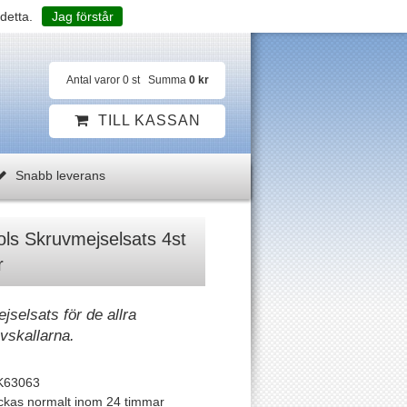
detta.
Jag förstår
Antal varor
0
st
Summa
0 kr
TILL KASSAN
Snabb leverans
ls Skruvmejselsats 4st
r
selsats för de allra
vskallarna.
K63063
ckas normalt inom 24 timmar