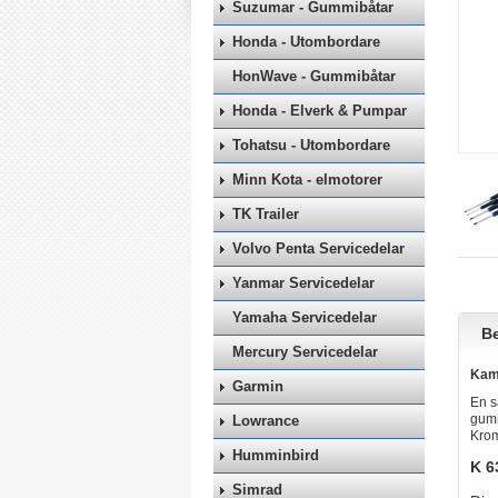
Suzumar - Gummibåtar
Honda - Utombordare
HonWave - Gummibåtar
Honda - Elverk & Pumpar
Tohatsu - Utombordare
Minn Kota - elmotorer
TK Trailer
Volvo Penta Servicedelar
Yanmar Servicedelar
Yamaha Servicedelar
Be
Mercury Servicedelar
Kama
Garmin
En s
gumm
Lowrance
Krom
Humminbird
K 6
Simrad