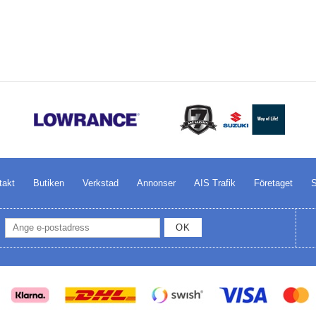
takt
Butiken
Verkstad
Annonser
AIS Trafik
Företaget
S
OK