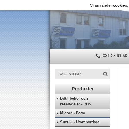
Vi använder
cookies
.
031-28 91 50
Biltillbehör och
reservdelar - BDS
Micore • Båtar
Suzuki - Utombordare