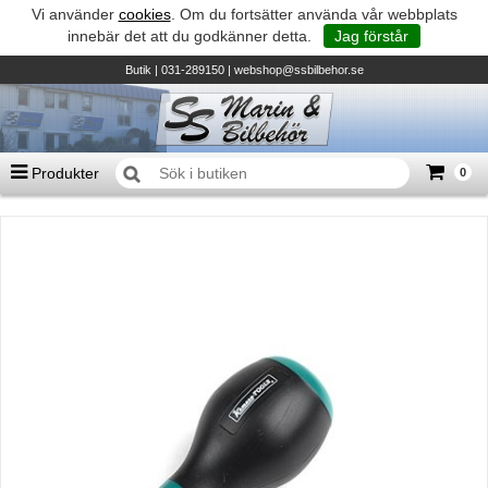
Vi använder
cookies
. Om du fortsätter använda vår webbplats
innebär det att du godkänner detta.
Jag förstår
Butik
| 031-289150 |
webshop@ssbilbehor.se
Produkter
0
Antal varor
0
st
Summa
0 kr
Biltillbehör och reservdelar - BDS
TILL KASSAN
Micore • Båtar
Suzuki - Utombordare
Suzumar - Gummibåtar
Honda - Utombordare
HonWave - Gummibåtar
Honda - Elverk & Pumpar