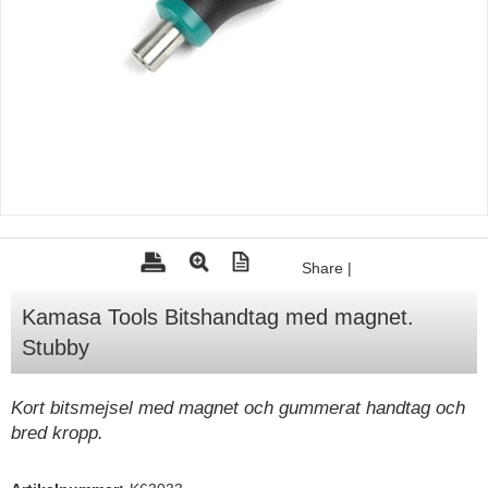
Tohatsu - Utombordare
Minn Kota - elmotorer
TK Trailer
Volvo Penta Servicedelar
Yanmar Servicedelar
Yamaha Servicedelar
Mercury Servicedelar
Share
|
Garmin
Kamasa Tools Bitshandtag med magnet.
Lowrance
Stubby
Humminbird
Simrad
Kort bitsmejsel med magnet och gummerat handtag och
bred kropp.
B&G
Båttillbehör