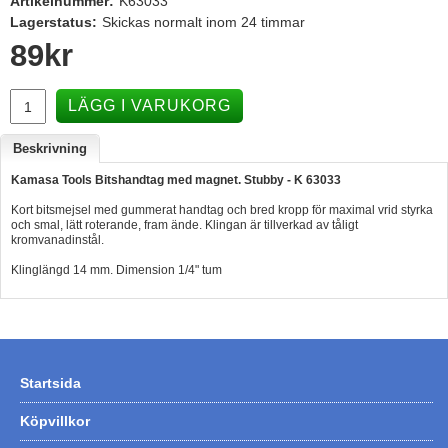
Artikelnummer:
K63033
Lagerstatus:
Skickas normalt inom 24 timmar
Hummertina
89
kr
Varta - Batterier
Victron - Batteriladdare
LÄGG I VARUKORG
CTEK - Batteriladdare
Beskrivning
Webasto - Dieselvärmare
Kamasa Tools Bitshandtag med magnet. Stubby - K 63033
Kamasa Tools - Verktyg
Kort bitsmejsel med gummerat handtag och bred kropp för maximal vrid styrka
och smal, lätt roterande, fram ände. Klingan är tillverkad av tåligt
Calix - Packline - Takboxar
kromvanadinstål.
Thule - Takboxar
Klinglängd 14 mm. Dimension 1/4" tum
Thule - Lasthållare
LAGERRENSING
Begagnade Motorer & Båtar
Startsida
Köpvillkor