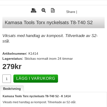
Tohatsu - Utombordare
Share
|
Minn Kota - elmotorer
Kamasa Tools Torx nyckelsats T8-T40 S2
TK Trailer
Volvo Penta Servicedelar
Viksats med handtag av komposit. Tillverkade av S2-
Yanmar Servicedelar
stål.
Yamaha Servicedelar
Artikelnummer:
K1414
Mercury Servicedelar
Lagerstatus:
Skickas normalt inom 24 timmar
Garmin
279
kr
Lowrance
LÄGG I VARUKORG
Humminbird
Simrad
Beskrivning
Kamasa Tools Torx nyckelsats T8-T40 S2 - K 1414
B&G
Viksats med handtag av komposit. Tillverkade av S2-stål.
Båttillbehör