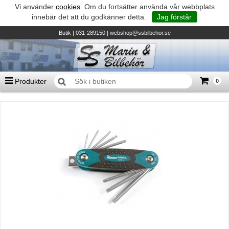
Vi använder
cookies
. Om du fortsätter använda vår webbplats
innebär det att du godkänner detta.
Jag förstår
Butik
| 031-289150 |
webshop@ssbilbehor.se
Produkter
0
Antal varor
0
st
Summa
0 kr
Biltillbehör och reservdelar - BDS
TILL KASSAN
Micore • Båtar
Suzuki - Utombordare
Suzumar - Gummibåtar
Honda - Utombordare
HonWave - Gummibåtar
Honda - Elverk & Pumpar