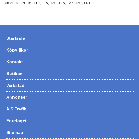
Dimensioner: T8, T10, T15, T20, T25, T27, T30, T40
Hummertina
Varta - Batterier
Victron - Batteriladdare
Startsida
CTEK - Batteriladdare
Webasto - Dieselvärmare
Köpvillkor
Kamasa Tools - Verktyg
Kontakt
Calix - Packline - Takboxar
Butiken
Thule - Takboxar
Verkstad
Thule - Lasthållare
Annonser
LAGERRENSING
AIS Trafik
Begagnade Motorer & Båtar
Företaget
Sitemap