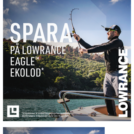
Tohatsu - Utombordare
Minn Kota - elmotorer
TK Trailer
Volvo Penta Servicedelar
Yanmar Servicedelar
Yamaha Servicedelar
Mercury Servicedelar
Garmin
Lowrance
Humminbird
Simrad
B&G
Båttillbehör