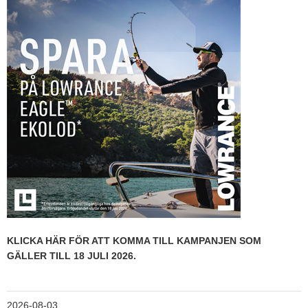
Hummertina
Varta - Batterier
Victron - Batteriladdare
CTEK - Batteriladdare
Webasto - Dieselvärmare
Kamasa Tools - Verktyg
Calix - Packline - Takboxar
Thule - Takboxar
Thule - Lasthållare
LAGERRENSING
KLICKA HÄR FÖR ATT KOMMA TILL KAMPANJEN SOM
Begagnade Motorer & Båtar
GÄLLER TILL 18 JULI 2026.
2026-08-03