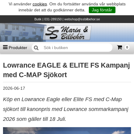
Vi använder
cookies
. Om du fortsätter använda vår webbplats
innebär det att du godkänner detta.
Jag förstår
Butik
| 031-289150 |
webshop@ssbilbehor.se
Produkter
0
Antal varor
0
st
Lowrance EAGLE & ELITE FS Kampanj
Summa
0 kr
Biltillbehör och reservdelar - BDS
med C-MAP Sjökort
TILL KASSAN
Micore • Båtar
2026-06-17
Suzuki - Utombordare
Köp en Lowrance Eagle eller Elite FS med C-Map
Suzumar - Gummibåtar
sjökort till kanonpris med Lowrance sommarkampanj
Honda - Utombordare
2026 som gäller till 18 Juli.
HonWave - Gummibåtar
Honda - Elverk & Pumpar