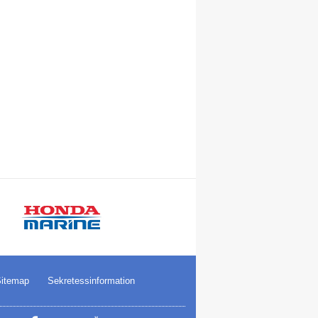
itemap
Sekretessinformation