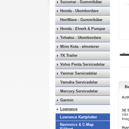
Suzumar - Gummibåtar
Honda - Utombordare
HonWave - Gummibåtar
Honda - Elverk & Pumpar
Tohatsu - Utombordare
Minn Kota - elmotorer
TK Trailer
Volvo Penta Servicedelar
Yanmar Servicedelar
Yamaha Servicedelar
Be
Mercury Servicedelar
Acti
Garmin
Lowrance
SE 
Vårt
Lowrance Kartplotter
Ima
Navionics & C-Map
Huv
Sjökort