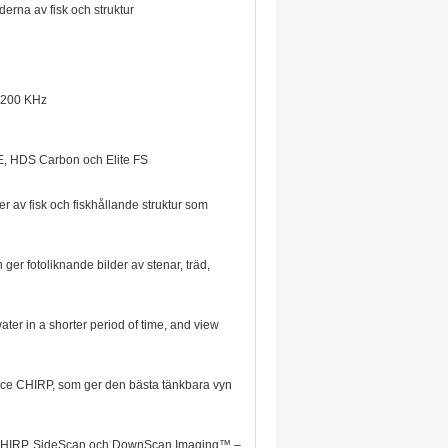
erna av fisk och struktur
1200 KHz
, HDS Carbon och Elite FS
r av fisk och fiskhållande struktur som
 ger fotoliknande bilder av stenar, träd,
ater in a shorter period of time, and view
ance CHIRP, som ger den bästa tänkbara vyn
e® CHIRP, SideScan och DownScan Imaging™ –