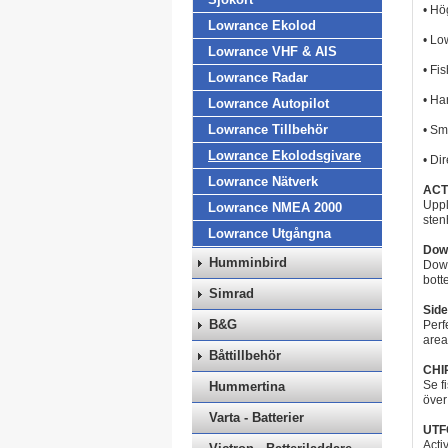
• Hö
Lowrance Ekolod
• Lo
Lowrance VHF & AIS
• Fi
Lowrance Radar
• Ha
Lowrance Autopilot
Lowrance Tillbehör
• Sm
Lowrance Ekolodsgivare
• Di
Lowrance Nätverk
ACT
Uppl
Lowrance NMEA 2000
sten
Lowrance Utgångna
Dow
Humminbird
Down
bott
Simrad
Sid
B&G
Perf
area
Båttillbehör
CHI
Se f
Hummertina
över
Varta - Batterier
UTF
Acti