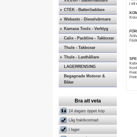
Victron - Batteriladdare
i et
CTEK - Batteriladdare
KOM
Kräv
Webasto - Dieselvärmare
Kamasa Tools - Verktyg
FÖR
Acti
Calix - Packline - Takboxar
Fäst
Thule - Takboxar
Thule - Lasthållare
SPE
Kabe
LAGERRENSING
Kont
Frek
Begagnade Motorer &
Fre
Båtar
Bra att veta
14 dagars öppet köp
Låg fraktkostnad
I lager