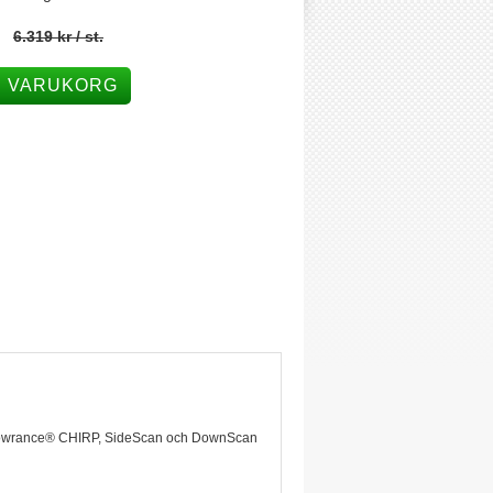
6.319 kr
/ st.
I VARUKORG
av Lowrance® CHIRP, SideScan och DownScan