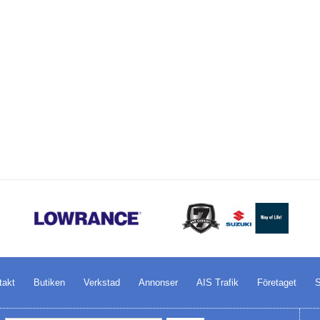
takt
Butiken
Verkstad
Annonser
AIS Trafik
Företaget
S