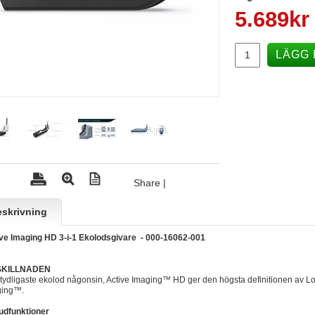
5.689
kr
LÄGG 
Share
|
skrivning
ve Imaging HD 3-i-1 Ekolodsgivare - 000-16062-001
SKILLNADEN
 tydligaste ekolod någonsin, Active Imaging™ HD ger den högsta definitionen 
ging™.
udfunktioner