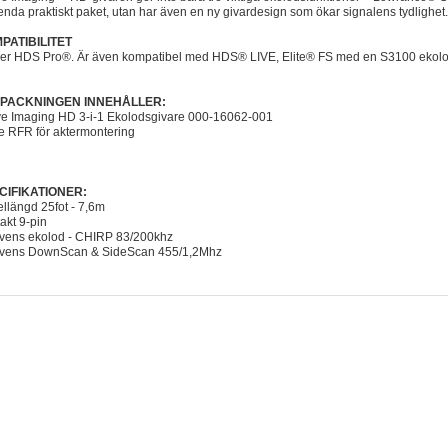
t enda praktiskt paket, utan har även en ny givardesign som ökar signalens tydlighet.
PATIBILITET
er HDS Pro®. Är även kompatibel med HDS® LIVE, Elite® FS med en S3100 ekol
PACKNINGEN INNEHÅLLER:
ve Imaging HD 3-i-1 Ekolodsgivare 000-16062-001
e RFR för aktermontering
CIFIKATIONER:
llängd 25fot - 7,6m
akt 9-pin
vens ekolod - CHIRP 83/200khz
kvens DownScan & SideScan 455/1,2Mhz