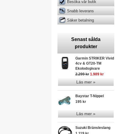
Besöka vår butik
Snabb leverans
Säker betalning
Senast sålda
produkter
Garmin STRIKER Vivid
4cv & GT20-TM
Ekolodsgivare
2.299 kr
1.989 kr
Läs mer »
Baystar T-Nippel
195 kr
Läs mer »
Suzuki Bränsleslang
1.119 kr