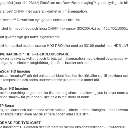
gupplöst (upp till 1.2MHz) SideScan och DownScan Imaging™ ger de tydligaste bild
wrance® CHIRP med suverän klarhet och målseparation
shReveal™ DownScan-vyn gör det enkelt att hitta fisk
r stöd för medelhöga och höga CHIRP-frekvenser (83/200kHz) och 455/700/1000/
art givardesign ger bättre signalskärpa
rekt kompatibel med Lowrance HDS PRO eller med en S3100-modul med HDS LIVE
IVE IMAGING™ HD 3-I-1-EKOLODSGIVARE
ev en ny nivå av tydlighet och förbättrad målseparation med extremt detaljerade vye
högar, sjunktimmer, tångbäddar, djupfåror, branter och mer.
nScan HD Imaging
scan Imaging™ gör det enklare att identifiera hur fisk förhåller sig till strukturer och
enkomposition och andra undervattensstrukturer direkt under båt
eScan HD Imaging
ect for searching large areas for fish-holding structure, allowing you to cover more w
s too shallow for your boat – like next to the shore or bank.
RP Sonar
isk, strukturer och botten med större skärpa – direkt ur förpackningen – med Lowr
 enskilda fiskar, även när de är nära botten eller i täta stim.
ORMAD FÖR TYDLIGHET
ve Imaging™ HD-givaren ger inte bara tre viktiga ekolodsfunktioner – Lowranc