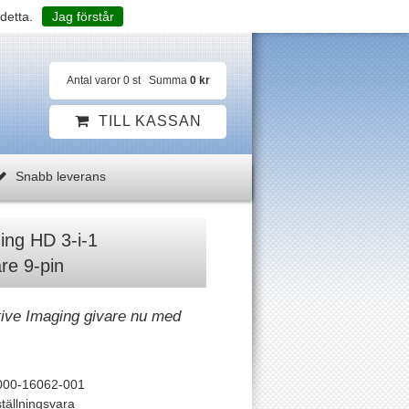
detta.
Jag förstår
Antal varor
0
st
Summa
0 kr
TILL KASSAN
Snabb leverans
ing HD 3-i-1
re 9-pin
ive Imaging givare nu med
000-16062-001
tällningsvara