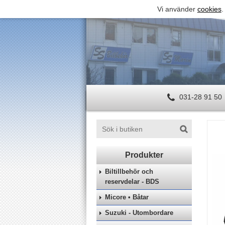
Vi använder
cookies
.
031-28 91 50
Biltillbehör och
reservdelar - BDS
Micore • Båtar
Suzuki - Utombordare