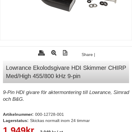
Tohatsu - Utombordare
Minn Kota - elmotorer
TK Trailer
Volvo Penta Servicedelar
Yanmar Servicedelar
Share
|
Yamaha Servicedelar
Lowrance Ekolodsgivare HDI Skimmer CHIRP
Mercury Servicedelar
Med/High 455/800 kHz 9-pin
Garmin
Lowrance
9-Pin HDI givare för aktermontering till Lowrance, Simrad
och B&G.
Humminbird
Simrad
Artikelnummer:
000-12728-001
B&G
Lagerstatus:
Skickas normalt inom 24 timmar
1.949
kr
Båttillbehör