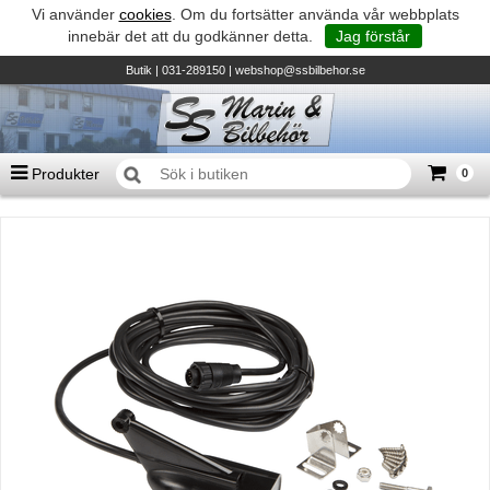
Vi använder
cookies
. Om du fortsätter använda vår webbplats
innebär det att du godkänner detta.
Jag förstår
Butik
| 031-289150 |
webshop@ssbilbehor.se
Produkter
0
Antal varor
0
st
Summa
0 kr
Biltillbehör och reservdelar - BDS
TILL KASSAN
Micore • Båtar
Suzuki - Utombordare
Suzumar - Gummibåtar
Honda - Utombordare
HonWave - Gummibåtar
Honda - Elverk & Pumpar