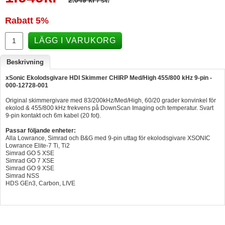
2.049 kr
/ st.
Hummertina
Rabatt
5%
Varta - Batterier
LÄGG I VARUKORG
Victron - Batteriladdare
Beskrivning
CTEK - Batteriladdare
xSonic Ekolodsgivare HDI Skimmer CHIRP Med/High 455/800 kHz 9-pin -
Webasto - Dieselvärmare
000-12728-001
Kamasa Tools - Verktyg
Original skimmergivare med 83/200kHz/Med/High, 60/20 grader konvinkel för
ekolod & 455/800 kHz frekvens på DownScan Imaging och temperatur. Svart
Calix - Packline - Takboxar
9-pin kontakt och 6m kabel (20 fot).
Passar följande enheter:
Thule - Takboxar
Alla Lowrance, Simrad och B&G med 9-pin uttag för ekolodsgivare XSONIC
Lowrance Elite-7 Ti, Ti2
Thule - Lasthållare
Simrad GO 5 XSE
Simrad GO 7 XSE
LAGERRENSING
Simrad GO 9 XSE
Simrad NSS
Begagnade Motorer & Båtar
HDS GEn3, Carbon, LIVE