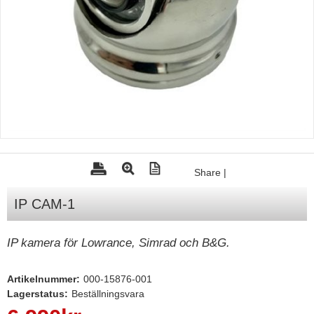
Tohatsu - Utombordare
Minn Kota - elmotorer
TK Trailer
Volvo Penta Servicedelar
Yanmar Servicedelar
Yamaha Servicedelar
Mercury Servicedelar
Share
|
Garmin
IP CAM-1
Lowrance
Humminbird
IP kamera för Lowrance, Simrad och B&G.
Simrad
Artikelnummer:
000-15876-001
B&G
Lagerstatus:
Beställningsvara
Båttillbehör