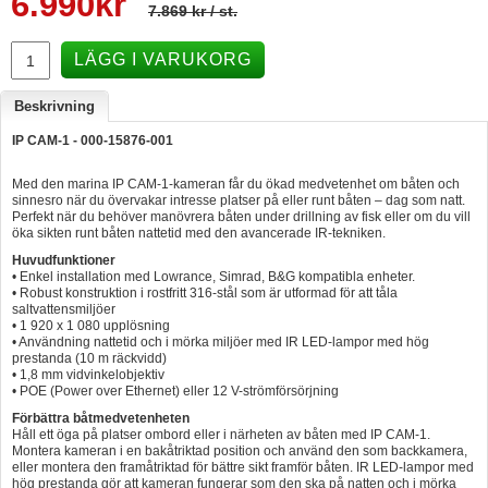
6.990
kr
7.869 kr
/ st.
Hummertina
LÄGG I VARUKORG
Varta - Batterier
Victron - Batteriladdare
Beskrivning
CTEK - Batteriladdare
IP CAM-1 - 000-15876-001
Webasto - Dieselvärmare
Med den marina IP CAM-1-kameran får du ökad medvetenhet om båten och
sinnesro när du övervakar intresse platser på eller runt båten – dag som natt.
Kamasa Tools - Verktyg
Perfekt när du behöver manövrera båten under drillning av fisk eller om du vill
öka sikten runt båten nattetid med den avancerade IR-tekniken.
Calix - Packline - Takboxar
Huvudfunktioner
• Enkel installation med Lowrance, Simrad, B&G kompatibla enheter.
Thule - Takboxar
• Robust konstruktion i rostfritt 316-stål som är utformad för att tåla
saltvattensmiljöer
Thule - Lasthållare
• 1 920 x 1 080 upplösning
• Användning nattetid och i mörka miljöer med IR LED-lampor med hög
prestanda (10 m räckvidd)
LAGERRENSING
• 1,8 mm vidvinkelobjektiv
• POE (Power over Ethernet) eller 12 V-strömförsörjning
Begagnade Motorer & Båtar
Förbättra båtmedvetenheten
Håll ett öga på platser ombord eller i närheten av båten med IP CAM-1.
Montera kameran i en bakåtriktad position och använd den som backkamera,
eller montera den framåtriktad för bättre sikt framför båten. IR LED-lampor med
hög prestanda gör att kameran fungerar som den ska på natten och i mörka