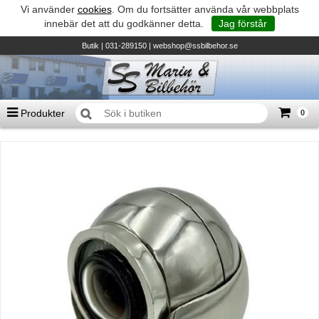
Vi använder
cookies
. Om du fortsätter använda vår webbplats
innebär det att du godkänner detta.
Jag förstår
Butik
| 031-289150 |
webshop@ssbilbehor.se
Produkter
0
Antal varor
0
st
Summa
0 kr
Biltillbehör och reservdelar - BDS
TILL KASSAN
Micore • Båtar
Suzuki - Utombordare
Suzumar - Gummibåtar
Honda - Utombordare
HonWave - Gummibåtar
Honda - Elverk & Pumpar