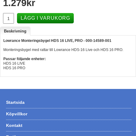
1.279
kr
Hummertina
Varta - Batterier
LÄGG I VARUKORG
Victron - Batteriladdare
Beskrivning
CTEK - Batteriladdare
Lowrance Monteringsbygel HDS 16 LIVE, PRO - 000-14589-001
Webasto - Dieselvärmare
Monteringsbygel med rattar till Lowrance HDS-16 Live och HDS 16 PRO.
Kamasa Tools - Verktyg
Passar följande enheter:
HDS 16 LIVE
HDS 16 PRO
Calix - Packline - Takboxar
Thule - Takboxar
Thule - Lasthållare
LAGERRENSING
Startsida
Begagnade Motorer & Båtar
Köpvillkor
Kontakt