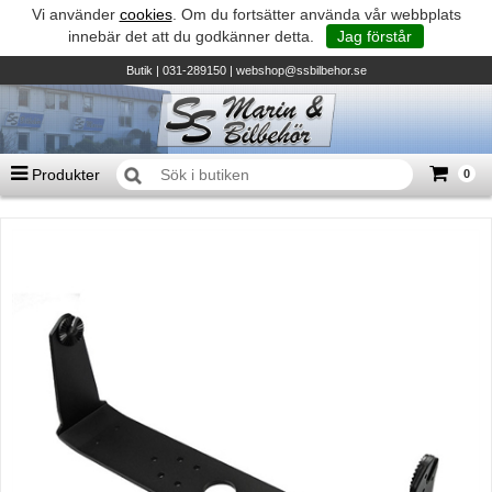
Vi använder
cookies
. Om du fortsätter använda vår webbplats
innebär det att du godkänner detta.
Jag förstår
Butik
| 031-289150 |
webshop@ssbilbehor.se
Produkter
0
Antal varor
0
st
Summa
0 kr
Biltillbehör och reservdelar - BDS
TILL KASSAN
Micore • Båtar
Suzuki - Utombordare
Suzumar - Gummibåtar
Honda - Utombordare
HonWave - Gummibåtar
Honda - Elverk & Pumpar