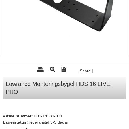
Tohatsu - Utombordare
Minn Kota - elmotorer
TK Trailer
Volvo Penta Servicedelar
Yanmar Servicedelar
Yamaha Servicedelar
Mercury Servicedelar
Share
|
Garmin
Lowrance Monteringsbygel HDS 16 LIVE,
Lowrance
PRO
Humminbird
Simrad
Artikelnummer:
000-14589-001
B&G
Lagerstatus:
leveranstid 3-5 dagar
Båttillbehör