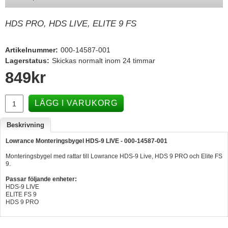
Hummertina
HDS PRO, HDS LIVE, ELITE 9 FS
Varta - Batterier
Victron - Batteriladdare
Artikelnummer:
000-14587-001
Lagerstatus:
Skickas normalt inom 24 timmar
CTEK - Batteriladdare
849
kr
Webasto - Dieselvärmare
Kamasa Tools - Verktyg
LÄGG I VARUKORG
Calix - Packline - Takboxar
Beskrivning
Thule - Takboxar
Lowrance Monteringsbygel HDS-
9
LIVE - 000-14587-001
Thule - Lasthållare
Monteringsbygel med rattar till Lowrance HDS-9 Live, HDS 9 PRO och Elite FS
9.
LAGERRENSING
Passar följande enheter:
Begagnade Motorer & Båtar
HDS-9 LIVE
ELITE FS 9
HDS 9 PRO