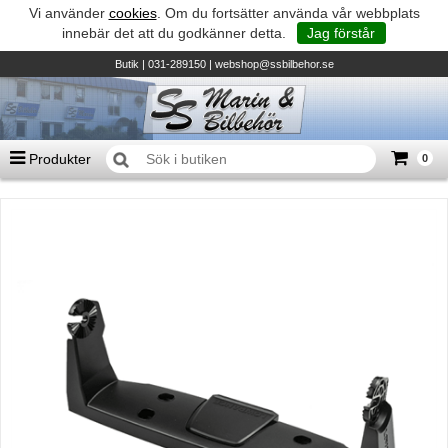
Vi använder
cookies
. Om du fortsätter använda vår webbplats
innebär det att du godkänner detta.
Jag förstår
Butik
| 031-289150 |
webshop@ssbilbehor.se
Produkter
0
Antal varor
0
st
Summa
0 kr
Biltillbehör och reservdelar - BDS
TILL KASSAN
Micore • Båtar
Suzuki - Utombordare
Suzumar - Gummibåtar
Honda - Utombordare
HonWave - Gummibåtar
Honda - Elverk & Pumpar