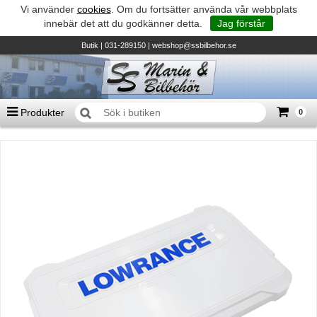
Vi använder
cookies
. Om du fortsätter använda vår webbplats
innebär det att du godkänner detta.
Jag förstår
Butik
| 031-289150 |
webshop@ssbilbehor.se
Produkter
0
Antal varor
0
st
Summa
0 kr
Biltillbehör och reservdelar - BDS
TILL KASSAN
Micore • Båtar
Suzuki - Utombordare
Suzumar - Gummibåtar
Honda - Utombordare
HonWave - Gummibåtar
Honda - Elverk & Pumpar