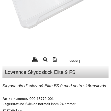
Tohatsu - Utombordare
Minn Kota - elmotorer
TK Trailer
Volvo Penta Servicedelar
Yanmar Servicedelar
Yamaha Servicedelar
Mercury Servicedelar
Share
|
Garmin
Lowrance Skyddslock Elite 9 FS
Lowrance
Humminbird
Skydda din display på Elite FS 9 med detta skärmskydd.
Simrad
Artikelnummer:
000-15779-001
B&G
Lagerstatus:
Skickas normalt inom 24 timmar
Båttillbehör