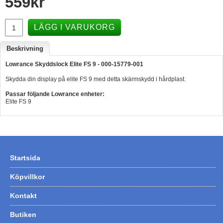
559
kr
Hummertina
LÄGG I VARUKORG
Varta - Batterier
Victron - Batteriladdare
Beskrivning
CTEK - Batteriladdare
Lowrance Skyddslock Elite FS 9 - 000-15779-001
Skydda din display på elite FS 9 med detta skärmskydd i hårdplast.
Webasto - Dieselvärmare
Passar följande Lowrance enheter:
Kamasa Tools - Verktyg
Elite FS 9
Calix - Packline - Takboxar
Thule - Takboxar
Thule - Lasthållare
Startsida
LAGERRENSING
Köpvillkor
Begagnade Motorer & Båtar
Kontakt
Butiken