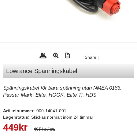
Tohatsu - Utombordare
Minn Kota - elmotorer
TK Trailer
Volvo Penta Servicedelar
Yanmar Servicedelar
Share
|
Yamaha Servicedelar
Lowrance Spänningskabel
Mercury Servicedelar
Garmin
Spänningskabel för bara spänning utan NMEA 0183.
Lowrance
Passar Mark, Elite, HOOK, Elite Ti, HDS
Humminbird
Artikelnummer:
000-14041-001
Simrad
Lagerstatus:
Skickas normalt inom 24 timmar
B&G
449
kr
495 kr
/ st.
Båttillbehör