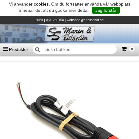
Vi använder
cookies
. Om du fortsätter använda vår webbplats
innebär det att du godkänner detta.
Jag förstår
Butik
| 031-289150 |
webshop@ssbilbehor.se
Produkter
0
Antal varor
0
st
Summa
0 kr
Biltillbehör och reservdelar - BDS
TILL KASSAN
Micore • Båtar
Suzuki - Utombordare
Suzumar - Gummibåtar
Honda - Utombordare
HonWave - Gummibåtar
Honda - Elverk & Pumpar