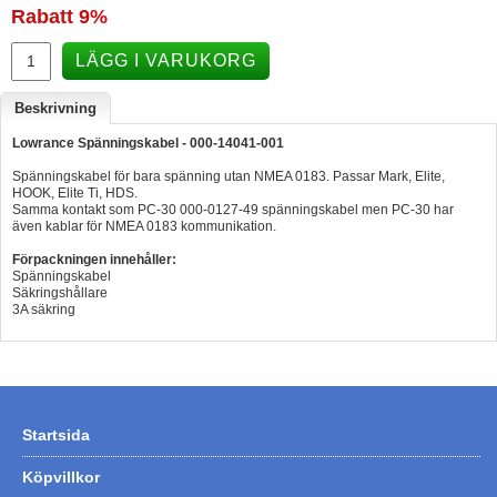
Rabatt
9%
Hummertina
LÄGG I VARUKORG
Varta - Batterier
Victron - Batteriladdare
Beskrivning
CTEK - Batteriladdare
Lowrance Spänningskabel - 000-14041-001
Spänningskabel för bara spänning utan NMEA 0183. Passar Mark, Elite,
Webasto - Dieselvärmare
HOOK, Elite Ti, HDS.
Samma kontakt som PC-30 000-0127-49 spänningskabel men PC-30 har
Kamasa Tools - Verktyg
även kablar för NMEA 0183 kommunikation.
Calix - Packline - Takboxar
Förpackningen innehåller:
Spänningskabel
Thule - Takboxar
Säkringshållare
3A säkring
Thule - Lasthållare
LAGERRENSING
Begagnade Motorer & Båtar
Startsida
Köpvillkor