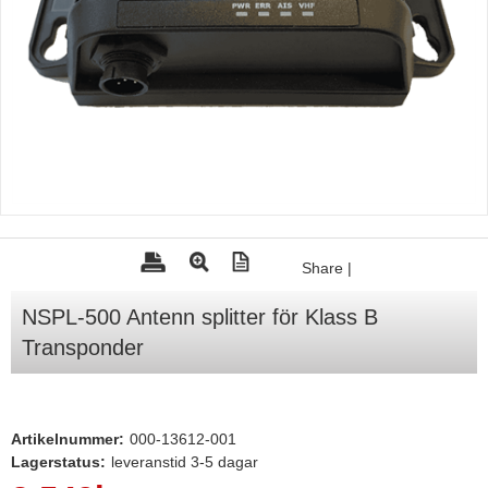
Tohatsu - Utombordare
Minn Kota - elmotorer
TK Trailer
Volvo Penta Servicedelar
Yanmar Servicedelar
Yamaha Servicedelar
Mercury Servicedelar
Share
|
Garmin
NSPL-500 Antenn splitter för Klass B
Lowrance
Transponder
Humminbird
Simrad
Artikelnummer:
000-13612-001
B&G
Lagerstatus:
leveranstid 3-5 dagar
Båttillbehör