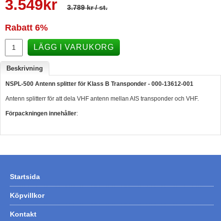
3.549
kr
3.789 kr
/ st.
Hummertina
Rabatt
6%
Varta - Batterier
Victron - Batteriladdare
LÄGG I VARUKORG
CTEK - Batteriladdare
Beskrivning
Webasto - Dieselvärmare
NSPL-500 Antenn splitter för Klass B Transponder - 000-13612-001
Kamasa Tools - Verktyg
Antenn splitterr för att dela VHF antenn mellan AIS transponder och VHF.
Calix - Packline - Takboxar
Förpackningen innehåller
:
Thule - Takboxar
Thule - Lasthållare
LAGERRENSING
Startsida
Begagnade Motorer & Båtar
Köpvillkor
Kontakt