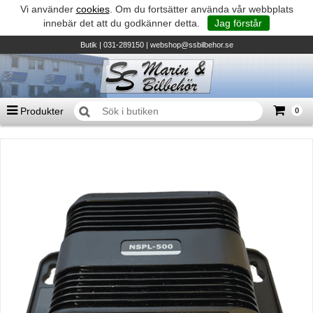
Vi använder
cookies
. Om du fortsätter använda vår webbplats
innebär det att du godkänner detta.
Jag förstår
Butik
| 031-289150 |
webshop@ssbilbehor.se
Produkter
0
Antal varor
0
st
Summa
0 kr
Biltillbehör och reservdelar - BDS
TILL KASSAN
Micore • Båtar
Suzuki - Utombordare
Suzumar - Gummibåtar
Honda - Utombordare
HonWave - Gummibåtar
Honda - Elverk & Pumpar