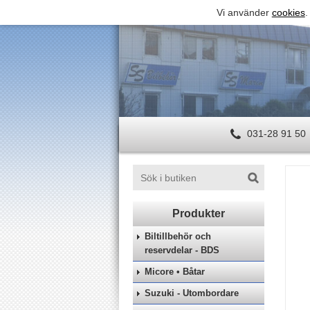
Vi använder
cookies
.
031-28 91 50
Biltillbehör och
reservdelar - BDS
Micore • Båtar
Suzuki - Utombordare