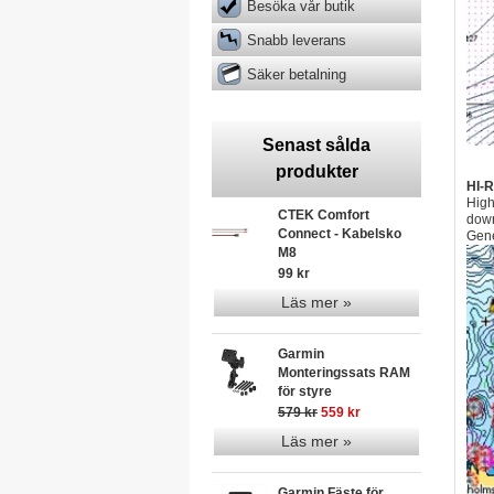
Besöka vår butik
Snabb leverans
Säker betalning
Senast sålda
produkter
HI-
High
CTEK Comfort
down
Connect - Kabelsko
Gene
M8
99 kr
Läs mer »
Garmin
Monteringssats RAM
för styre
579 kr
559 kr
Läs mer »
Garmin Fäste för