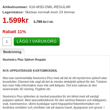
Artikelnummer:
616-MSD-DWL-REGULAR
Lagerstatus:
Skickas normalt inom 24 timmar
1.599
kr
1.795 kr
/ st.
Rabatt
11%
LÄGG I VARUKORG
Beskrivning
Navionics Plus Sjökort Regular
NYA UPPDATERADE KARTOMRÅDEN.
Man kan sammanfatta Navionics Plus med att det är ett mycket bra sjökort utan
krusiduller. Därmed inte sagt att det är mindre deltaljrikt sjökort för det. Tvärtom
kan man hitta information man inte sett tidigare. Det som saknas är den
avancerade 3D visning, Flygfoto etc.
Navionics Plus sjökorten är mycket populära för sin likhet med ett vanligt
pappers sjökort. Med specialfunktioner för den seriösa fiskaren och båtägaren,
vrak, hamnservice, större kustvägar samt högupplöst fiskeinformation om
kustnära områden och områden ute på öppna havet, djupgravar och grund. I