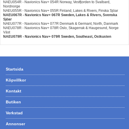
NAEU054R - Navionics Nav+ 054R Norway, Vestfjorden to Svalbard,
Nordnorge
NAEU055R - Navionics Nav+ 055R Finland, Lakes & Rivers, Finska Sjöar
NAEU067R - Navionics Nav+ 067R Sweden, Lakes & Rivers, Svenska
Sjöar
NAEU077R - Navionics Nav+ 077R Denmark & Germant, North, Danmark
NAEU078R - Navionics Nav+ 078R Oslo, Skagerrak & Haugesund, Norge
Väst
NAEU079R - Navionics Nav+ 079R Sweden, Southeast, Ostkusten
Startsida
Köpvillkor
Kontakt
Butiken
Verkstad
Annonser