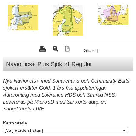
Hummertina
Varta - Batterier
Victron - Batteriladdare
CTEK - Batteriladdare
Webasto - Dieselvärmare
Share
|
Kamasa Tools - Verktyg
Navionics+ Plus Sjökort Regular
Calix - Packline - Takboxar
Thule - Takboxar
Nya Navioncis+ med Sonarcharts och Community Edits
sjökort ersätter Gold. 1 års fria uppdateringar.
Thule - Lasthållare
Autorouting med Lowrance HDS och Simrad NSS.
LAGERRENSING
Levereras på MicroSD med SD korts adapter.
SonarCharts LIVE
Begagnade Motorer & Båtar
Kartområde