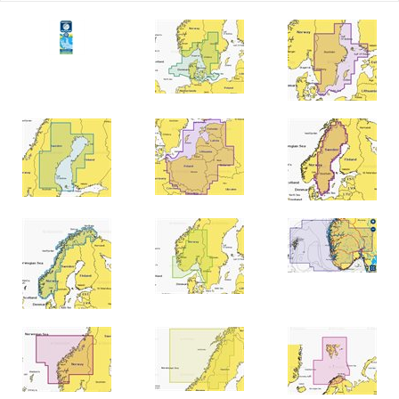
Tohatsu - Utombordare
Minn Kota - elmotorer
TK Trailer
Volvo Penta Servicedelar
Yanmar Servicedelar
Yamaha Servicedelar
Mercury Servicedelar
Garmin
Lowrance
Humminbird
Simrad
B&G
Båttillbehör