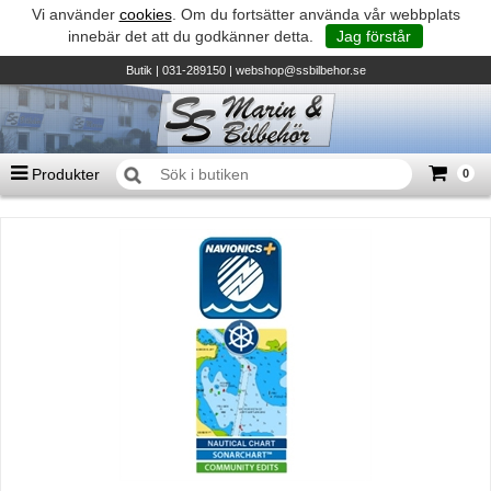
Vi använder
cookies
. Om du fortsätter använda vår webbplats
innebär det att du godkänner detta.
Jag förstår
Butik
| 031-289150 |
webshop@ssbilbehor.se
Produkter
0
Antal varor
0
st
Summa
0 kr
Biltillbehör och reservdelar - BDS
TILL KASSAN
Micore • Båtar
Suzuki - Utombordare
Suzumar - Gummibåtar
Honda - Utombordare
HonWave - Gummibåtar
Honda - Elverk & Pumpar