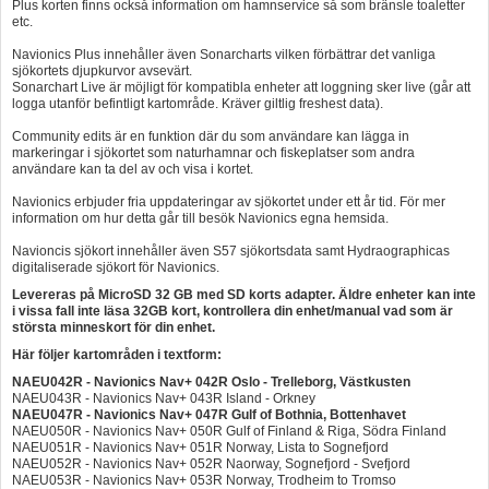
Plus korten finns också information om hamnservice så som bränsle toaletter
etc.
Navionics Plus innehåller även Sonarcharts vilken förbättrar det vanliga
sjökortets djupkurvor avsevärt.
Sonarchart Live är möjligt för kompatibla enheter att loggning sker live (går att
logga utanför befintligt kartområde. Kräver giltlig freshest data).
Community edits är en funktion där du som användare kan lägga in
markeringar i sjökortet som naturhamnar och fiskeplatser som andra
användare kan ta del av och visa i kortet.
Navionics erbjuder fria uppdateringar av sjökortet under ett år tid. För mer
information om hur detta går till besök Navionics egna hemsida.
Navioncis sjökort innehåller även S57 sjökortsdata samt Hydraographicas
digitaliserade sjökort för Navionics.
Levereras på MicroSD 32 GB med SD korts adapter. Äldre enheter kan inte
i vissa fall inte läsa 32GB kort, kontrollera din enhet/manual vad som är
största minneskort för din enhet.
Här följer kartområden i textform:
NAEU042R - Navionics Nav+ 042R Oslo - Trelleborg, Västkusten
NAEU043R - Navionics Nav+ 043R Island - Orkney
NAEU047R - Navionics Nav+ 047R Gulf of Bothnia, Bottenhavet
NAEU050R - Navionics Nav+ 050R Gulf of Finland & Riga, Södra Finland
NAEU051R - Navionics Nav+ 051R Norway, Lista to Sognefjord
NAEU052R - Navionics Nav+ 052R Naorway, Sognefjord - Svefjord
NAEU053R - Navionics Nav+ 053R Norway, Trodheim to Tromso