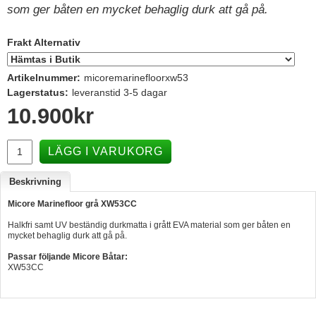
som ger båten en mycket behaglig durk att gå på.
Hummertina
Varta - Batterier
Frakt Alternativ
Victron - Batteriladdare
Artikelnummer:
micoremarinefloorxw53
CTEK - Batteriladdare
Lagerstatus:
leveranstid 3-5 dagar
10.900
kr
Webasto - Dieselvärmare
Kamasa Tools - Verktyg
LÄGG I VARUKORG
Calix - Packline - Takboxar
Beskrivning
Thule - Takboxar
Micore Marinefloor grå XW53CC
Thule - Lasthållare
Halkfri samt UV beständig durkmatta i grått EVA material som ger båten en
LAGERRENSING
mycket behaglig durk att gå på.
Begagnade Motorer & Båtar
Passar följande Micore Båtar:
XW53CC