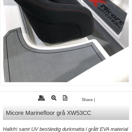
Tohatsu - Utombordare
Minn Kota - elmotorer
TK Trailer
Volvo Penta Servicedelar
Yanmar Servicedelar
Yamaha Servicedelar
Mercury Servicedelar
Garmin
Lowrance
Humminbird
Share
|
Simrad
Micore Marinefloor grå XW53CC
B&G
Halkfri samt UV beständig durkmatta i grått EVA material
Båttillbehör