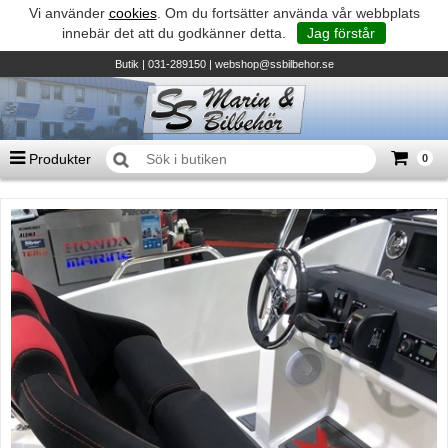
Vi använder
cookies
. Om du fortsätter använda vår webbplats
innebär det att du godkänner detta.
Jag förstår
Butik
| 031-289150 |
webshop@ssbilbehor.se
Produkter
0
Antal varor
0
st
Summa
0 kr
Biltillbehör och reservdelar - BDS
TILL KASSAN
Micore • Båtar
Suzuki - Utombordare
Suzumar - Gummibåtar
Honda - Utombordare
HonWave - Gummibåtar
Honda - Elverk & Pumpar