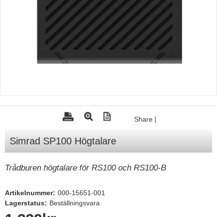
Tohatsu - Utombordare
Minn Kota - elmotorer
TK Trailer
Volvo Penta Servicedelar
Yanmar Servicedelar
Yamaha Servicedelar
Mercury Servicedelar
Share
|
Garmin
Simrad SP100 Högtalare
Lowrance
Humminbird
Trådburen högtalare för RS100 och RS100-B
Simrad
Artikelnummer:
000-15651-001
B&G
Lagerstatus:
Beställningsvara
Båttillbehör