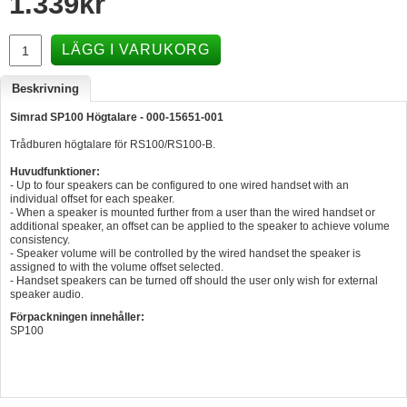
1.339
kr
Hummertina
LÄGG I VARUKORG
Varta - Batterier
Victron - Batteriladdare
Beskrivning
CTEK - Batteriladdare
Simrad SP100 Högtalare - 000-15651-001
Trådburen högtalare för RS100/RS100-B.
Webasto - Dieselvärmare
Huvudfunktioner:
Kamasa Tools - Verktyg
- Up to four speakers can be configured to one wired handset with an
individual offset for each speaker.
Calix - Packline - Takboxar
- When a speaker is mounted further from a user than the wired handset or
additional speaker, an offset can be applied to the speaker to achieve volume
Thule - Takboxar
consistency.
- Speaker volume will be controlled by the wired handset the speaker is
assigned to with the volume offset selected.
Thule - Lasthållare
- Handset speakers can be turned off should the user only wish for external
speaker audio.
LAGERRENSING
Förpackningen innehåller:
Begagnade Motorer & Båtar
SP100