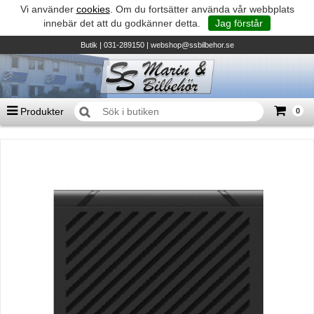
Vi använder
cookies
. Om du fortsätter använda vår webbplats
innebär det att du godkänner detta.
Jag förstår
Butik
| 031-289150 |
webshop@ssbilbehor.se
Produkter
0
Antal varor
0
st
Summa
0 kr
Biltillbehör och reservdelar - BDS
TILL KASSAN
Micore • Båtar
Suzuki - Utombordare
Suzumar - Gummibåtar
Honda - Utombordare
HonWave - Gummibåtar
Honda - Elverk & Pumpar