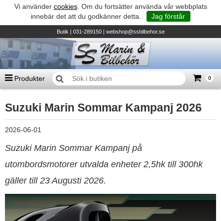
Vi använder
cookies
. Om du fortsätter använda vår webbplats
innebär det att du godkänner detta.
Jag förstår
Butik
| 031-289150 |
webshop@ssbilbehor.se
Produkter
0
Antal varor
0
st
Suzuki Marin Sommar Kampanj 2026
Summa
0 kr
Biltillbehör och reservdelar - BDS
2026-06-01
TILL KASSAN
Micore • Båtar
Suzuki Marin Sommar Kampanj på
Suzuki - Utombordare
utombordsmotorer utvalda enheter 2,5hk till 300hk
Suzumar - Gummibåtar
gäller till 23 Augusti 2026.
Honda - Utombordare
HonWave - Gummibåtar
Honda - Elverk & Pumpar