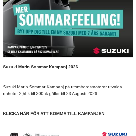
Tohatsu - Utombordare
Minn Kota - elmotorer
TK Trailer
Volvo Penta Servicedelar
Yanmar Servicedelar
Yamaha Servicedelar
Suzuki Marin Sommar Kampanj 2026
Mercury Servicedelar
Garmin
Suzuki Marin Sommar Kampanj på utombordsmotorer utvalda
Lowrance
enheter 2,5hk till 300hk gäller till 23 Augusti 2026.
Humminbird
Simrad
KLICKA HÄR FÖR ATT KOMMA TILL KAMPANJEN
B&G
Båttillbehör