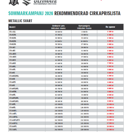
Hummertina
Varta - Batterier
Victron - Batteriladdare
CTEK - Batteriladdare
Webasto - Dieselvärmare
Kamasa Tools - Verktyg
Calix - Packline - Takboxar
Thule - Takboxar
Thule - Lasthållare
LAGERRENSING
Begagnade Motorer & Båtar