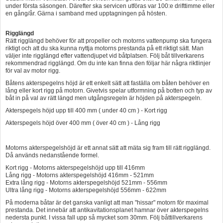
under första säsongen. Därefter ska servicen utföras var 100:e drifttimme eller
en gång/år. Gärna i samband med upptagningen på hösten.
Rigglängd
Rätt rigglängd behöver för att propeller och motorns vattenpump ska fungera
riktigt och att du ska kunna nyttja motorns prestanda på ett riktigt sätt. Man
väljer inte rigglängd efter vattendjupet vid båtplatsen. Följ båt tillverkarens
rekommendrad rigglängd. Om du inte kan finna den följar här några riktlinjer
för val av motor rigg.
Båtens akterspegelns höjd är ett enkelt sätt att faställa om båten behöver en
lång eller kort rigg på motorn. Givetvis spelar utformning på botten och typ av
båt in på val av rätt längd men utgångsregeln är höjden på akterspegeln.
Akterspegels höjd upp till 400 mm ( under 40 cm ) - Kort rigg
Akterspegels höjd över 400 mm ( över 40 cm ) - Lång rigg
Motorns akterspegelshöjd är ett annat sätt att mäta sig fram till rätt rigglängd.
Då används nedanstående formel.
Kort rigg - Motorns akterspegelshöjd upp till 416mm
Lång rigg - Motorns akterspegelshöjd 416mm - 521mm
Extra lång rigg - Motorns akterspegelshöjd 521mm - 556mm
Ultra lång rigg - Motorns akterspegelshöjd 556mm - 622mm
På moderna båtar är det ganska vanligt att man "hissar" motorn för maximal
prestanda. Det innebär att antikavitationsplanet hamnar över akterspegelns
nedersta punkt. I vissa fall upp så mycket som 30mm. Följ båttillverkarens