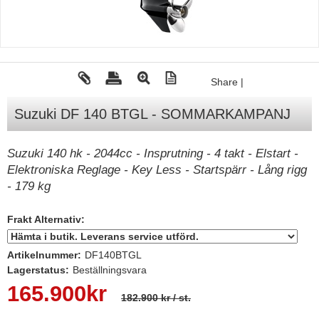
Tohatsu - Utombordare
Minn Kota - elmotorer
TK Trailer
Share
|
Volvo Penta Servicedelar
Suzuki DF 140 BTGL - SOMMARKAMPANJ
Yanmar Servicedelar
Yamaha Servicedelar
Suzuki 140 hk - 2044cc - Insprutning - 4 takt - Elstart -
Mercury Servicedelar
Elektroniska Reglage - Key Less - Startspärr - Lång rigg
- 179 kg
Garmin
Lowrance
Frakt Alternativ:
Humminbird
Artikelnummer:
DF140BTGL
Simrad
Lagerstatus:
Beställningsvara
165.900
kr
B&G
182.900 kr
/ st.
Båttillbehör