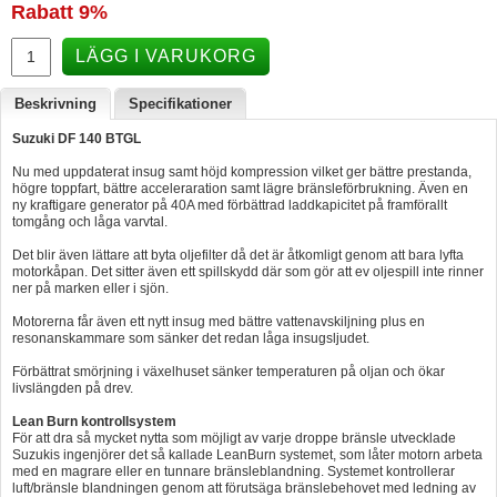
Rabatt
9%
Hummertina
LÄGG I VARUKORG
Varta - Batterier
Victron - Batteriladdare
Beskrivning
Specifikationer
Suzuki DF 140 BTGL
CTEK - Batteriladdare
Nu med uppdaterat insug samt höjd kompression vilket ger bättre prestanda,
Webasto - Dieselvärmare
högre toppfart, bättre acceleraration samt lägre bränsleförbrukning. Även en
ny kraftigare generator på 40A med förbättrad laddkapicitet på framförallt
Kamasa Tools - Verktyg
tomgång och låga varvtal.
Calix - Packline - Takboxar
Det blir även lättare att byta oljefilter då det är åtkomligt genom att bara lyfta
motorkåpan. Det sitter även ett spillskydd där som gör att ev oljespill inte rinner
ner på marken eller i sjön.
Thule - Takboxar
Motorerna får även ett nytt insug med bättre vattenavskiljning plus en
Thule - Lasthållare
resonanskammare som sänker det redan låga insugsljudet.
LAGERRENSING
Förbättrat smörjning i växelhuset sänker temperaturen på oljan och ökar
livslängden på drev.
Begagnade Motorer & Båtar
Lean Burn kontrollsystem
För att dra så mycket nytta som möjligt av varje droppe bränsle utvecklade
Suzukis ingenjörer det så kallade LeanBurn systemet, som låter motorn arbeta
med en magrare eller en tunnare bränsleblandning. Systemet kontrollerar
luft/bränsle blandningen genom att förutsäga bränslebehovet med ledning av