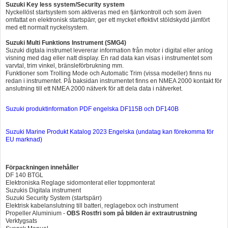
Suzuki Key less system/Security system
Nyckellöst startsystem som aktiveras med en fjärrkontroll och som även
omfattat en elektronisk startspärr, ger ett mycket effektivt stöldskydd jämfört
med ett normalt nyckelsystem.
Suzuki Multi Funktions Instrument (SMG4)
Suzuki digtala instrumet levererar information från motor i digital eller anlog
visning med dag eller natt display. En rad data kan visas i instrumentet som
varvtal, trim vinkel, bränsleförbrukning mm.
Funktioner som Trolling Mode och Automatic Trim (vissa modeller) finns nu
redan i instrumentet. På baksidan instrumentet finns en NMEA 2000 kontakt för
anslutning till ett NMEA 2000 nätverk för att dela data i nätverket.
Suzuki produktinformation PDF engelska DF115B och DF140B
Suzuki Marine Produkt Katalog 2023 Engelska (undatag kan förekomma för
EU marknad)
Förpackningen innehåller
DF 140 BTGL
Elektroniska Reglage sidomonterat eller toppmonterat
Suzukis Digitala instrument
Suzuki Security System (startspärr)
Elektrisk kabelanslutning till batteri, reglagebox och instrument
Propeller Aluminium -
OBS Rostfri som på bilden är extrautrustning
Verktygsats