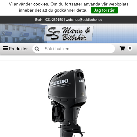
Vi använder
cookies
. Om du fortsätter använda vår webbplats
innebär det att du godkänner detta.
Jag förstår
Butik
| 031-289150 |
webshop@ssbilbehor.se
Produkter
0
Antal varor
0
st
Summa
0 kr
Biltillbehör och reservdelar - BDS
TILL KASSAN
Micore • Båtar
Suzuki - Utombordare
Suzumar - Gummibåtar
Honda - Utombordare
HonWave - Gummibåtar
Honda - Elverk & Pumpar