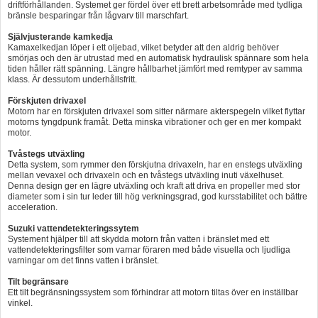
driftförhållanden. Systemet ger fördel över ett brett arbetsområde med tydliga
bränsle besparingar från lågvarv till marschfart.
Självjusterande kamkedja
Kamaxelkedjan löper i ett oljebad, vilket betyder att den aldrig behöver
smörjas och den är utrustad med en automatisk hydraulisk spännare som hela
tiden håller rätt spänning. Längre hållbarhet jämfört med remtyper av samma
klass. Är dessutom underhållsfritt.
Förskjuten drivaxel
Motorn har en förskjuten drivaxel som sitter närmare akterspegeln vilket flyttar
motorns tyngdpunk framåt. Detta minska vibrationer och ger en mer kompakt
motor.
Tvåstegs utväxling
Detta system, som rymmer den förskjutna drivaxeln, har en enstegs utväxling
mellan vevaxel och drivaxeln och en tvåstegs utväxling inuti växelhuset.
Denna design ger en lägre utväxling och kraft att driva en propeller med stor
diameter som i sin tur leder till hög verkningsgrad, god kursstabilitet och bättre
acceleration.
Suzuki vattendetekteringssytem
Systement hjälper till att skydda motorn från vatten i bränslet med ett
vattendetekteringsfilter som varnar föraren med både visuella och ljudliga
varningar om det finns vatten i bränslet.
Tilt begränsare
Ett tilt begränsningssystem som förhindrar att motorn tiltas över en inställbar
vinkel.