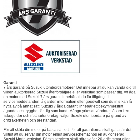
Garanti
7 års garanti på Suzuki utombordsmotorer. Det innebär att du kan vända dig till
vilken auktoriserad Suzuki återförsäljare eller verkstad som passar dig. Att äga
en motor med Suzuki 7 års garanti innebär att du får tillgång till
servicemeddelanden, åtgärder, information eller goodwill som du inte kan få
nytta av på annat sätt. Suzuki 7 åriga garanti innebär ett bekymmersfritt
ägande och trygghet för dig som kund. Många yrkesanvändare såsom t.ex.
fiskeguider och ribcharterföretag, väljer Suzuki utombordare på grund av
driftsäkerheten och prestandan.
För att sköta din motor på bästa sätt och för att garantierna skall gälla, är det
viktigt att du servar din motor enligt serviceschemat hos en auktoriserad
Suzuki Marin-verkstad. Första servicen skall göras efter 20-drifttimmar eller