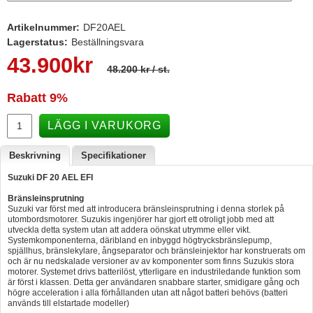
Hummertina
Artikelnummer:
DF20AEL
Varta - Batterier
Lagerstatus:
Beställningsvara
43.900
kr
Victron - Batteriladdare
48.200 kr
/ st.
CTEK - Batteriladdare
Rabatt
9%
Webasto - Dieselvärmare
LÄGG I VARUKORG
Kamasa Tools - Verktyg
Beskrivning
Specifikationer
Calix - Packline - Takboxar
Suzuki DF 20 AEL EFI
Thule - Takboxar
Bränsleinsprutning
Thule - Lasthållare
Suzuki var först med att introducera bränsleinsprutning i denna storlek på
utombordsmotorer. Suzukis ingenjörer har gjort ett otroligt jobb med att
utveckla detta system utan att addera oönskat utrymme eller vikt.
LAGERRENSING
Systemkomponenterna, däribland en inbyggd högtrycksbränslepump,
spjällhus, bränslekylare, ångseparator och bränsleinjektor har konstruerats om
Begagnade Motorer & Båtar
och är nu nedskalade versioner av av komponenter som finns Suzukis stora
motorer. Systemet drivs batterilöst, ytterligare en industriledande funktion som
är först i klassen. Detta ger användaren snabbare starter, smidigare gång och
högre acceleration i alla förhållanden utan att något batteri behövs (batteri
används till elstartade modeller)