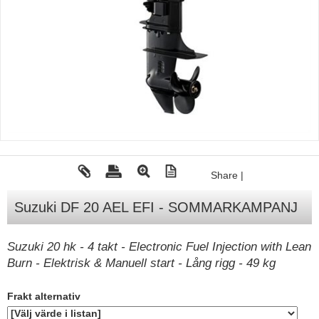
Tohatsu - Utombordare
Minn Kota - elmotorer
TK Trailer
Volvo Penta Servicedelar
Yanmar Servicedelar
Yamaha Servicedelar
Mercury Servicedelar
Share
|
Garmin
Suzuki DF 20 AEL EFI - SOMMARKAMPANJ
Lowrance
Humminbird
Suzuki 20 hk - 4 takt - Electronic Fuel Injection with Lean
Burn - Elektrisk & Manuell start - Lång rigg - 49 kg
Simrad
B&G
Frakt alternativ
Båttillbehör