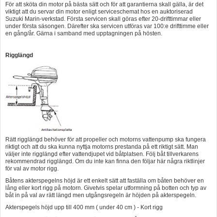
För att sköta din motor på bästa sätt och för att garantierna skall gälla, är det
viktigt att du servar din motor enligt serviceschemat hos en auktoriserad
Suzuki Marin-verkstad. Första servicen skall göras efter 20-drifttimmar eller
under första säsongen. Därefter ska servicen utföras var 100:e drifttimme eller
en gång/år. Gärna i samband med upptagningen på hösten.
Rigglängd
Rätt rigglängd behöver för att propeller och motorns vattenpump ska fungera
riktigt och att du ska kunna nyttja motorns prestanda på ett riktigt sätt. Man
väljer inte rigglängd efter vattendjupet vid båtplatsen. Följ båt tillverkarens
rekommendrad rigglängd. Om du inte kan finna den följar här några riktlinjer
för val av motor rigg.
Båtens akterspegelns höjd är ett enkelt sätt att faställa om båten behöver en
lång eller kort rigg på motorn. Givetvis spelar utformning på botten och typ av
båt in på val av rätt längd men utgångsregeln är höjden på akterspegeln.
Akterspegels höjd upp till 400 mm ( under 40 cm ) - Kort rigg