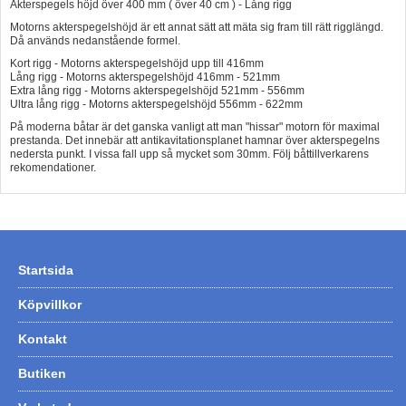
Akterspegels höjd över 400 mm ( över 40 cm ) - Lång rigg
Motorns akterspegelshöjd är ett annat sätt att mäta sig fram till rätt rigglängd.
Då används nedanstående formel.
Kort rigg - Motorns akterspegelshöjd upp till 416mm
Lång rigg - Motorns akterspegelshöjd 416mm - 521mm
Extra lång rigg - Motorns akterspegelshöjd 521mm - 556mm
Ultra lång rigg - Motorns akterspegelshöjd 556mm - 622mm
På moderna båtar är det ganska vanligt att man "hissar" motorn för maximal
prestanda. Det innebär att antikavitationsplanet hamnar över akterspegelns
nedersta punkt. I vissa fall upp så mycket som 30mm. Följ båttillverkarens
rekomendationer.
Startsida
Köpvillkor
Kontakt
Butiken