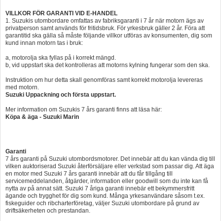
VILLKOR FÖR GARANTI VID E-HANDEL
1. Suzukis utombordare omfattas av fabriksgaranti i 7 år när motorn ägs av
privatperson samt används för fritidsbruk. För yrkesbruk gäller 2 år. Föra att
garantitid ska gälla så måste följande villkor utföras av konsumenten, dig som
kund innan motorn tas i bruk:
a, motorolja ska fyllas på i korrekt mängd.
b, vid uppstart ska det kontrolleras att motorns kylning fungerar som den ska.
Instruktion om hur detta skall genomföras samt korrekt motorolja levereras
med motorn.
Suzuki Uppackning och första uppstart.
Mer information om Suzukis 7 års garanti finns att läsa här:
Köpa & äga - Suzuki Marin
Garanti
7 års garanti på Suzuki utombordsmotorer. Det innebär att du kan vända dig till
vilken auktoriserad Suzuki återförsäljare eller verkstad som passar dig. Att äga
en motor med Suzuki 7 års garanti innebär att du får tillgång till
servicemeddelanden, åtgärder, information eller goodwill som du inte kan få
nytta av på annat sätt. Suzuki 7 åriga garanti innebär ett bekymmersfritt
ägande och trygghet för dig som kund. Många yrkesanvändare såsom t.ex.
fiskeguider och ribcharterföretag, väljer Suzuki utombordare på grund av
driftsäkerheten och prestandan.