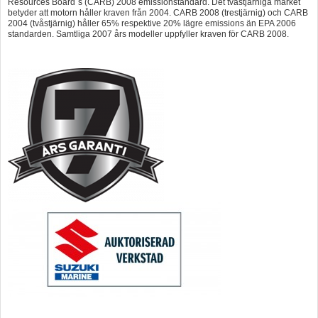
Resources Board´s (CARB) 2008 emissionstandard. Det tvåstjärniga märket
betyder att motorn håller kraven från 2004. CARB 2008 (trestjärnig) och CARB
2004 (tvåstjärnig) håller 65% respektive 20% lägre emissions än EPA 2006
standarden. Samtliga 2007 års modeller uppfyller kraven för CARB 2008.