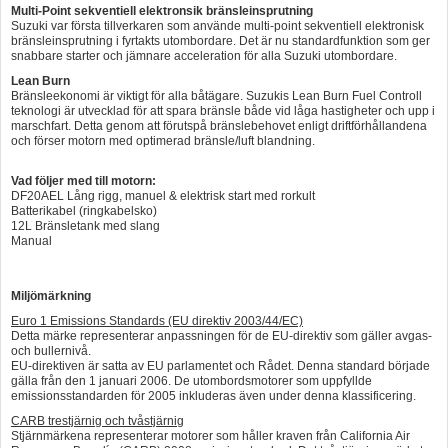
Multi-Point sekventiell elektronsik bränsleinsprutning
Suzuki var första tillverkaren som använde multi-point sekventiell elektronisk
bränsleinsprutning i fyrtakts utombordare. Det är nu standardfunktion som ger
snabbare starter och jämnare acceleration för alla Suzuki utombordare.
Lean Burn
Bränsleekonomi är viktigt för alla båtägare. Suzukis Lean Burn Fuel Controll
teknologi är utvecklad för att spara bränsle både vid låga hastigheter och upp i
marschfart. Detta genom att förutspå bränslebehovet enligt driftförhållandena
och förser motorn med optimerad bränsle/luft blandning.
Vad följer med till motorn:
DF20AEL Lång rigg, manuel & elektrisk start med rorkult
Batterikabel (ringkabelsko)
12L Bränsletank med slang
Manual
Miljömärkning
Euro 1 Emissions Standards (EU direktiv 2003/44/EC)
Detta märke representerar anpassningen för de EU-direktiv som gäller avgas-
och bullernivå.
EU-direktiven är satta av EU parlamentet och Rådet. Denna standard började
gälla från den 1 januari 2006. De utombordsmotorer som uppfyllde
emissionsstandarden för 2005 inkluderas även under denna klassificering.
CARB trestjärnig och tvåstjärnig
Stjärnmärkena representerar motorer som håller kraven från California Air