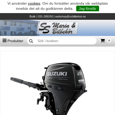
Vi använder
cookies
. Om du fortsätter använda vår webbplats
innebär det att du godkänner detta.
Jag förstår
Butik
| 031-289150 |
webshop@ssbilbehor.se
Produkter
0
Antal varor
0
st
Summa
0 kr
Biltillbehör och reservdelar - BDS
TILL KASSAN
Micore • Båtar
Suzuki - Utombordare
Suzumar - Gummibåtar
Honda - Utombordare
HonWave - Gummibåtar
Honda - Elverk & Pumpar