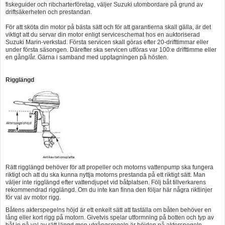
fiskeguider och ribcharterföretag, väljer Suzuki utombordare på grund av
driftsäkerheten och prestandan.
För att sköta din motor på bästa sätt och för att garantierna skall gälla, är det
viktigt att du servar din motor enligt serviceschemat hos en auktoriserad
Suzuki Marin-verkstad. Första servicen skall göras efter 20-drifttimmar eller
under första säsongen. Därefter ska servicen utföras var 100:e drifttimme eller
en gång/år. Gärna i samband med upptagningen på hösten.
Rigglängd
Rätt rigglängd behöver för att propeller och motorns vattenpump ska fungera
riktigt och att du ska kunna nyttja motorns prestanda på ett riktigt sätt. Man
väljer inte rigglängd efter vattendjupet vid båtplatsen. Följ båt tillverkarens
rekommendrad rigglängd. Om du inte kan finna den följar här några riktlinjer
för val av motor rigg.
Båtens akterspegelns höjd är ett enkelt sätt att faställa om båten behöver en
lång eller kort rigg på motorn. Givetvis spelar utformning på botten och typ av
båt in på val av rätt längd men utgångsregeln är höjden på akterspegeln.