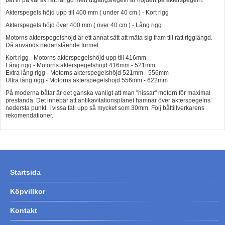
Akterspegels höjd upp till 400 mm ( under 40 cm ) - Kort rigg
Akterspegels höjd över 400 mm ( över 40 cm ) - Lång rigg
Motorns akterspegelshöjd är ett annat sätt att mäta sig fram till rätt rigglängd.
Då används nedanstående formel.
Kort rigg - Motorns akterspegelshöjd upp till 416mm
Lång rigg - Motorns akterspegelshöjd 416mm - 521mm
Extra lång rigg - Motorns akterspegelshöjd 521mm - 556mm
Ultra lång rigg - Motorns akterspegelshöjd 556mm - 622mm
På moderna båtar är det ganska vanligt att man "hissar" motorn för maximal
prestanda. Det innebär att antikavitationsplanet hamnar över akterspegelns
nedersta punkt. I vissa fall upp så mycket som 30mm. Följ båttillverkarens
rekomendationer.
Startsida
Köpvillkor
Kontakt