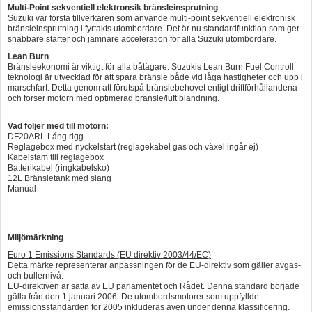
Multi-Point sekventiell elektronsik bränsleinsprutning
Suzuki var första tillverkaren som använde multi-point sekventiell elektronisk
bränsleinsprutning i fyrtakts utombordare. Det är nu standardfunktion som ger
snabbare starter och jämnare acceleration för alla Suzuki utombordare.
Lean Burn
Bränsleekonomi är viktigt för alla båtägare. Suzukis Lean Burn Fuel Controll
teknologi är utvecklad för att spara bränsle både vid låga hastigheter och upp i
marschfart. Detta genom att förutspå bränslebehovet enligt driftförhållandena
och förser motorn med optimerad bränsle/luft blandning.
Vad följer med till motorn:
DF20ARL Lång rigg
Reglagebox med nyckelstart (reglagekabel gas och växel ingår ej)
Kabelstam till reglagebox
Batterikabel (ringkabelsko)
12L Bränsletank med slang
Manual
Miljömärkning
Euro 1 Emissions Standards (EU direktiv 2003/44/EC)
Detta märke representerar anpassningen för de EU-direktiv som gäller avgas-
och bullernivå.
EU-direktiven är satta av EU parlamentet och Rådet. Denna standard började
gälla från den 1 januari 2006. De utombordsmotorer som uppfyllde
emissionsstandarden för 2005 inkluderas även under denna klassificering.