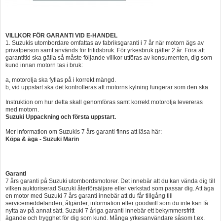
VILLKOR FÖR GARANTI VID E-HANDEL
1. Suzukis utombordare omfattas av fabriksgaranti i 7 år när motorn ägs av
privatperson samt används för fritidsbruk. För yrkesbruk gäller 2 år. Föra att
garantitid ska gälla så måste följande villkor utföras av konsumenten, dig som
kund innan motorn tas i bruk:
a, motorolja ska fyllas på i korrekt mängd.
b, vid uppstart ska det kontrolleras att motorns kylning fungerar som den ska.
Instruktion om hur detta skall genomföras samt korrekt motorolja levereras
med motorn.
Suzuki Uppackning och första uppstart.
Mer information om Suzukis 7 års garanti finns att läsa här:
Köpa & äga - Suzuki Marin
Garanti
7 års garanti på Suzuki utombordsmotorer. Det innebär att du kan vända dig till
vilken auktoriserad Suzuki återförsäljare eller verkstad som passar dig. Att äga
en motor med Suzuki 7 års garanti innebär att du får tillgång till
servicemeddelanden, åtgärder, information eller goodwill som du inte kan få
nytta av på annat sätt. Suzuki 7 åriga garanti innebär ett bekymmersfritt
ägande och trygghet för dig som kund. Många yrkesanvändare såsom t.ex.