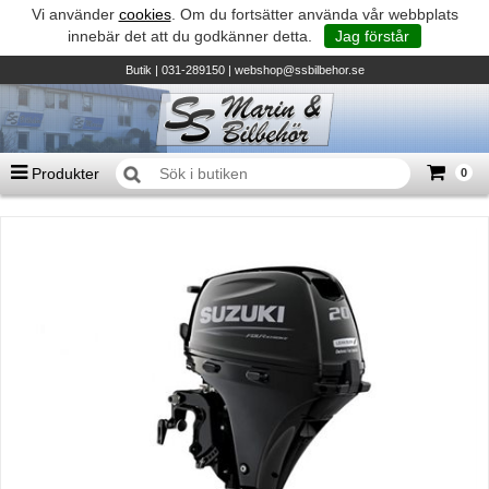
Vi använder
cookies
. Om du fortsätter använda vår webbplats
innebär det att du godkänner detta.
Jag förstår
Butik
| 031-289150 |
webshop@ssbilbehor.se
Produkter
0
Antal varor
0
st
Summa
0 kr
Biltillbehör och reservdelar - BDS
TILL KASSAN
Micore • Båtar
Suzuki - Utombordare
Suzumar - Gummibåtar
Honda - Utombordare
HonWave - Gummibåtar
Honda - Elverk & Pumpar