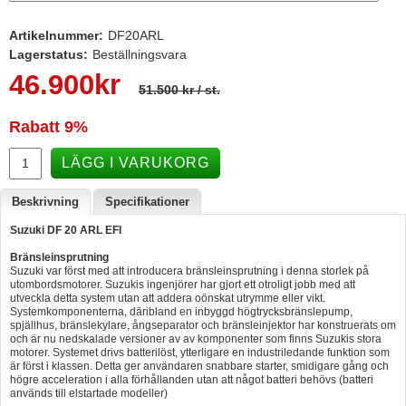
Hummertina
Artikelnummer:
DF20ARL
Varta - Batterier
Lagerstatus:
Beställningsvara
46.900
kr
Victron - Batteriladdare
51.500 kr
/ st.
CTEK - Batteriladdare
Rabatt
9%
Webasto - Dieselvärmare
LÄGG I VARUKORG
Kamasa Tools - Verktyg
Beskrivning
Specifikationer
Calix - Packline - Takboxar
Suzuki DF 20 ARL EFI
Thule - Takboxar
Bränsleinsprutning
Thule - Lasthållare
Suzuki var först med att introducera bränsleinsprutning i denna storlek på
utombordsmotorer. Suzukis ingenjörer har gjort ett otroligt jobb med att
utveckla detta system utan att addera oönskat utrymme eller vikt.
LAGERRENSING
Systemkomponenterna, däribland en inbyggd högtrycksbränslepump,
spjällhus, bränslekylare, ångseparator och bränsleinjektor har konstruerats om
Begagnade Motorer & Båtar
och är nu nedskalade versioner av av komponenter som finns Suzukis stora
motorer. Systemet drivs batterilöst, ytterligare en industriledande funktion som
är först i klassen. Detta ger användaren snabbare starter, smidigare gång och
högre acceleration i alla förhållanden utan att något batteri behövs (batteri
används till elstartade modeller)