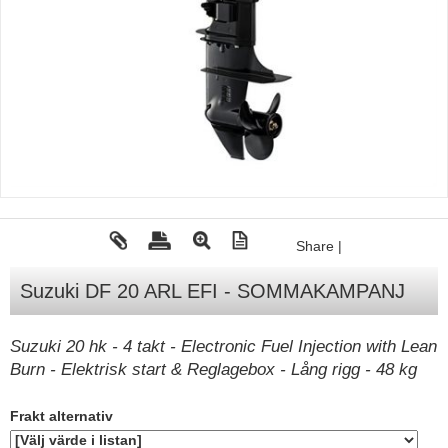
Tohatsu - Utombordare
Minn Kota - elmotorer
TK Trailer
Volvo Penta Servicedelar
Yanmar Servicedelar
Yamaha Servicedelar
Mercury Servicedelar
Share
|
Garmin
Suzuki DF 20 ARL EFI - SOMMAKAMPANJ
Lowrance
Humminbird
Suzuki 20 hk - 4 takt - Electronic Fuel Injection with Lean
Burn - Elektrisk start & Reglagebox - Lång rigg - 48 kg
Simrad
B&G
Frakt alternativ
Båttillbehör