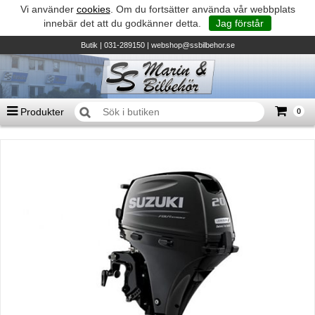
Vi använder
cookies
. Om du fortsätter använda vår webbplats
innebär det att du godkänner detta.
Jag förstår
Butik
| 031-289150 |
webshop@ssbilbehor.se
Produkter
0
Antal varor
0
st
Summa
0 kr
Biltillbehör och reservdelar - BDS
TILL KASSAN
Micore • Båtar
Suzuki - Utombordare
Suzumar - Gummibåtar
Honda - Utombordare
HonWave - Gummibåtar
Honda - Elverk & Pumpar