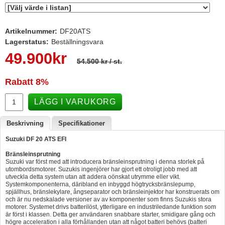
Hummertina
Varta - Batterier
Artikelnummer:
DF20ATS
Lagerstatus:
Beställningsvara
Victron - Batteriladdare
49.900
kr
54.500 kr
/ st.
CTEK - Batteriladdare
Webasto - Dieselvärmare
Rabatt
8%
Kamasa Tools - Verktyg
LÄGG I VARUKORG
Calix - Packline - Takboxar
Beskrivning
Specifikationer
Thule - Takboxar
Suzuki DF 20 ATS EFI
Thule - Lasthållare
Bränsleinsprutning
Suzuki var först med att introducera bränsleinsprutning i denna storlek på
LAGERRENSING
utombordsmotorer. Suzukis ingenjörer har gjort ett otroligt jobb med att
utveckla detta system utan att addera oönskat utrymme eller vikt.
Begagnade Motorer & Båtar
Systemkomponenterna, däribland en inbyggd högtrycksbränslepump,
spjällhus, bränslekylare, ångseparator och bränsleinjektor har konstruerats om
och är nu nedskalade versioner av av komponenter som finns Suzukis stora
motorer. Systemet drivs batterilöst, ytterligare en industriledande funktion som
är först i klassen. Detta ger användaren snabbare starter, smidigare gång och
högre acceleration i alla förhållanden utan att något batteri behövs (batteri