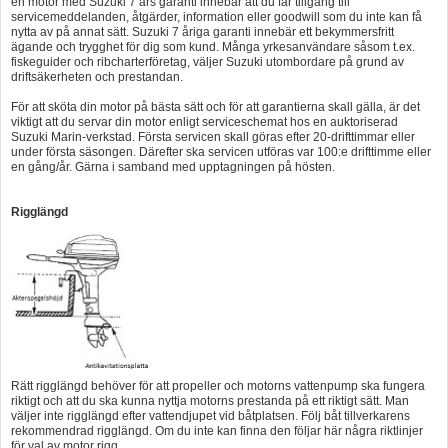
en motor med Suzuki 7 års garanti innebär att du får tillgång till
servicemeddelanden, åtgärder, information eller goodwill som du inte kan få
nytta av på annat sätt. Suzuki 7 åriga garanti innebär ett bekymmersfritt
ägande och trygghet för dig som kund. Många yrkesanvändare såsom t.ex.
fiskeguider och ribcharterföretag, väljer Suzuki utombordare på grund av
driftsäkerheten och prestandan.
För att sköta din motor på bästa sätt och för att garantierna skall gälla, är det
viktigt att du servar din motor enligt serviceschemat hos en auktoriserad
Suzuki Marin-verkstad. Första servicen skall göras efter 20-drifttimmar eller
under första säsongen. Därefter ska servicen utföras var 100:e drifttimme eller
en gång/år. Gärna i samband med upptagningen på hösten.
Rigglängd
Rätt rigglängd behöver för att propeller och motorns vattenpump ska fungera
riktigt och att du ska kunna nyttja motorns prestanda på ett riktigt sätt. Man
väljer inte rigglängd efter vattendjupet vid båtplatsen. Följ båt tillverkarens
rekommendrad rigglängd. Om du inte kan finna den följar här några riktlinjer
för val av motor rigg.