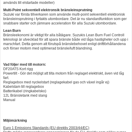
används till elstartade modeller)
Multi-Point sekventiell elektronsik bränsleinsprutning
Suzuki var första tillverkaren som använde multi-point sekventiell elektronisk
bränsleinsprutning i fyrtakts utombordare. Det är nu standardfunktion som ger
snabbare starter och jämnare acceleration för alla Suzuki utombordare.
Lean Burn
Bränsleekonomi är viktigt för alla båtägare. Suzukis Lean Burn Fuel Controll
teknologi är utvecklad för att spara bränsle både vid låga hastigheter och upp i
marschfart. Detta genom att förutspå bränslebehovet enligt driftförhållandena
och förser motorn med optimerad bränsle/luft blandning.
Vad följer med till motorn:
DF20ATS Kort rigg
Powertilt - Gör det möjligt att tilta motorn från reglaget elektriskt, även vid låg
fart.
Reglagebox med nyckelstart (reglagekabel gas och växel ingår ej)
Kabelstam till reglagebox
Batterikabel (ringkabelsko)
12L Bränsletank med slang
Manual
Miljömärkning
Euro 1 Emissions Standards (EU direktiv 2003/44/EC)