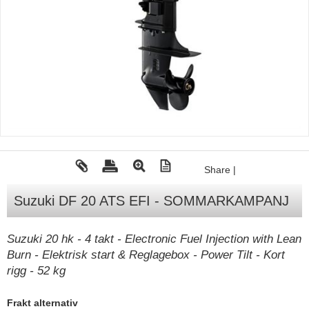
Tohatsu - Utombordare
Minn Kota - elmotorer
TK Trailer
Volvo Penta Servicedelar
Yanmar Servicedelar
Yamaha Servicedelar
Mercury Servicedelar
Share
|
Garmin
Suzuki DF 20 ATS EFI - SOMMARKAMPANJ
Lowrance
Humminbird
Suzuki 20 hk - 4 takt - Electronic Fuel Injection with Lean
Burn - Elektrisk start & Reglagebox - Power Tilt - Kort
Simrad
rigg - 52 kg
B&G
Båttillbehör
Frakt alternativ