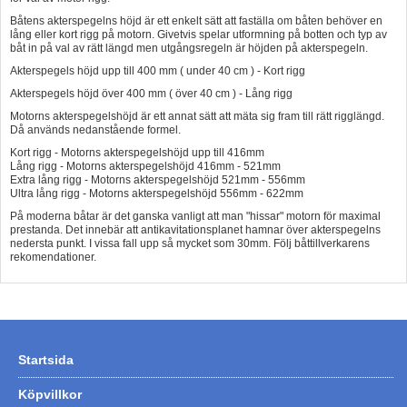
Båtens akterspegelns höjd är ett enkelt sätt att faställa om båten behöver en
lång eller kort rigg på motorn. Givetvis spelar utformning på botten och typ av
båt in på val av rätt längd men utgångsregeln är höjden på akterspegeln.
Akterspegels höjd upp till 400 mm ( under 40 cm ) - Kort rigg
Akterspegels höjd över 400 mm ( över 40 cm ) - Lång rigg
Motorns akterspegelshöjd är ett annat sätt att mäta sig fram till rätt rigglängd.
Då används nedanstående formel.
Kort rigg - Motorns akterspegelshöjd upp till 416mm
Lång rigg - Motorns akterspegelshöjd 416mm - 521mm
Extra lång rigg - Motorns akterspegelshöjd 521mm - 556mm
Ultra lång rigg - Motorns akterspegelshöjd 556mm - 622mm
På moderna båtar är det ganska vanligt att man "hissar" motorn för maximal
prestanda. Det innebär att antikavitationsplanet hamnar över akterspegelns
nedersta punkt. I vissa fall upp så mycket som 30mm. Följ båttillverkarens
rekomendationer.
Startsida
Köpvillkor