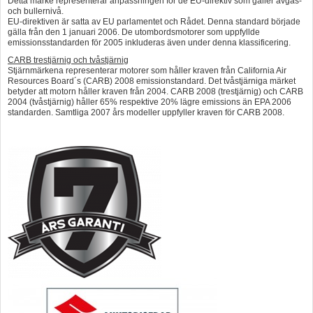
Detta märke representerar anpassningen för de EU-direktiv som gäller avgas-
och bullernivå.
EU-direktiven är satta av EU parlamentet och Rådet. Denna standard började
gälla från den 1 januari 2006. De utombordsmotorer som uppfyllde
emissionsstandarden för 2005 inkluderas även under denna klassificering.
CARB trestjärnig och tvåstjärnig
Stjärnmärkena representerar motorer som håller kraven från California Air
Resources Board´s (CARB) 2008 emissionstandard. Det tvåstjärniga märket
betyder att motorn håller kraven från 2004. CARB 2008 (trestjärnig) och CARB
2004 (tvåstjärnig) håller 65% respektive 20% lägre emissions än EPA 2006
standarden. Samtliga 2007 års modeller uppfyller kraven för CARB 2008.