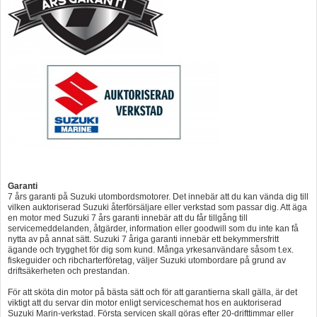
Garanti
7 års garanti på Suzuki utombordsmotorer. Det innebär att du kan vända dig till
vilken auktoriserad Suzuki återförsäljare eller verkstad som passar dig. Att äga
en motor med Suzuki 7 års garanti innebär att du får tillgång till
servicemeddelanden, åtgärder, information eller goodwill som du inte kan få
nytta av på annat sätt. Suzuki 7 åriga garanti innebär ett bekymmersfritt
ägande och trygghet för dig som kund. Många yrkesanvändare såsom t.ex.
fiskeguider och ribcharterföretag, väljer Suzuki utombordare på grund av
driftsäkerheten och prestandan.
För att sköta din motor på bästa sätt och för att garantierna skall gälla, är det
viktigt att du servar din motor enligt serviceschemat hos en auktoriserad
Suzuki Marin-verkstad. Första servicen skall göras efter 20-drifttimmar eller