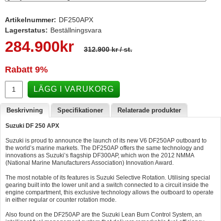
Hummertina
Artikelnummer:
DF250APX
Varta - Batterier
Lagerstatus:
Beställningsvara
284.900
kr
Victron - Batteriladdare
312.900 kr
/ st.
CTEK - Batteriladdare
Rabatt
9%
Webasto - Dieselvärmare
LÄGG I VARUKORG
Kamasa Tools - Verktyg
Beskrivning
Specifikationer
Relaterade produkter
Calix - Packline - Takboxar
Suzuki DF 250 APX
Thule - Takboxar
Suzuki is proud to announce the launch of its new V6 DF250AP outboard to
Thule - Lasthållare
the world’s marine markets. The DF250AP offers the same technology and
innovations as Suzuki’s flagship DF300AP, which won the 2012 NMMA
LAGERRENSING
(National Marine Manufacturers Association) Innovation Award.
The most notable of its features is Suzuki Selective Rotation. Utilising special
Begagnade Motorer & Båtar
gearing built into the lower unit and a switch connected to a circuit inside the
engine compartment, this exclusive technology allows the outboard to operate
in either regular or counter rotation mode.
Also found on the DF250AP are the Suzuki Lean Burn Control System, an