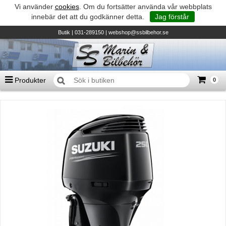
Vi använder
cookies
. Om du fortsätter använda vår webbplats
innebär det att du godkänner detta.
Jag förstår
Butik
| 031-289150 |
webshop@ssbilbehor.se
Produkter
0
Antal varor
0
st
Summa
0 kr
Biltillbehör och reservdelar - BDS
TILL KASSAN
Micore • Båtar
Suzuki - Utombordare
Suzumar - Gummibåtar
Honda - Utombordare
HonWave - Gummibåtar
Honda - Elverk & Pumpar