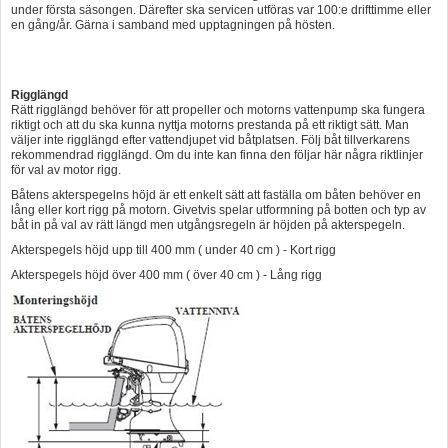
under första säsongen. Därefter ska servicen utföras var 100:e drifttimme eller
en gång/år. Gärna i samband med upptagningen på hösten.
Rigglängd
Rätt rigglängd behöver för att propeller och motorns vattenpump ska fungera
riktigt och att du ska kunna nyttja motorns prestanda på ett riktigt sätt. Man
väljer inte rigglängd efter vattendjupet vid båtplatsen. Följ båt tillverkarens
rekommendrad rigglängd. Om du inte kan finna den följar här några riktlinjer
för val av motor rigg.
Båtens akterspegelns höjd är ett enkelt sätt att faställa om båten behöver en
lång eller kort rigg på motorn. Givetvis spelar utformning på botten och typ av
båt in på val av rätt längd men utgångsregeln är höjden på akterspegeln.
Akterspegels höjd upp till 400 mm ( under 40 cm ) - Kort rigg
Akterspegels höjd över 400 mm ( över 40 cm ) - Lång rigg