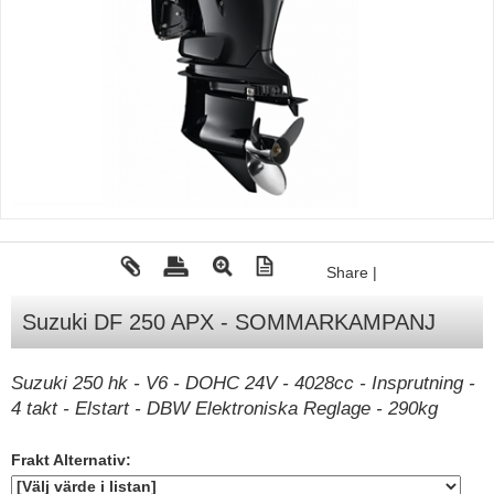
Tohatsu - Utombordare
Minn Kota - elmotorer
TK Trailer
Volvo Penta Servicedelar
Yanmar Servicedelar
Yamaha Servicedelar
Mercury Servicedelar
Share
|
Garmin
Suzuki DF 250 APX - SOMMARKAMPANJ
Lowrance
Humminbird
Suzuki 250 hk - V6 - DOHC 24V - 4028cc - Insprutning -
4 takt - Elstart - DBW Elektroniska Reglage - 290kg
Simrad
B&G
Frakt Alternativ:
Båttillbehör