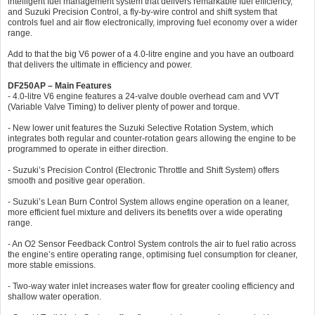
intelligent fuel management system that delivers remarkable fuel efficiency,
and Suzuki Precision Control, a fly-by-wire control and shift system that
controls fuel and air flow electronically, improving fuel economy over a wider
range.
Add to that the big V6 power of a 4.0-litre engine and you have an outboard
that delivers the ultimate in efficiency and power.
DF250AP – Main Features
- 4.0-litre V6 engine features a 24-valve double overhead cam and VVT
(Variable Valve Timing) to deliver plenty of power and torque.
- New lower unit features the Suzuki Selective Rotation System, which
integrates both regular and counter-rotation gears allowing the engine to be
programmed to operate in either direction.
- Suzuki’s Precision Control (Electronic Throttle and Shift System) offers
smooth and positive gear operation.
- Suzuki’s Lean Burn Control System allows engine operation on a leaner,
more efficient fuel mixture and delivers its benefits over a wide operating
range.
- An O2 Sensor Feedback Control System controls the air to fuel ratio across
the engine’s entire operating range, optimising fuel consumption for cleaner,
more stable emissions.
- Two-way water inlet increases water flow for greater cooling efficiency and
shallow water operation.