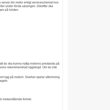
t du servar din motor enligt serviceschemat hos
eller under första säsongen. Därefter ska
gen på hösten.
 att du ska kunna nyttja motorns prestanda på
lverkarens rekommendrad rigglängd. Om du inte
kort rigg på motorn. Givetvis spelar utformning
pegeln.
änds nedanstående formel.