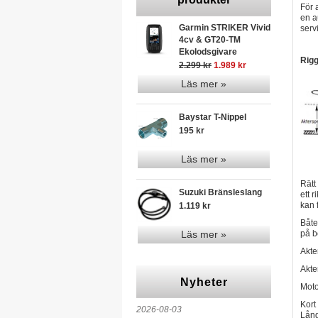
För 
en a
Garmin STRIKER Vivid
serv
4cv & GT20-TM
Ekolodsgivare
Rig
2.299 kr
1.989 kr
Läs mer »
Baystar T-Nippel
195 kr
Läs mer »
Rätt
Suzuki Bränsleslang
ett 
kan f
1.119 kr
Båte
Läs mer »
på b
Akte
Akte
Nyheter
Moto
Kort
2026-08-03
Lång