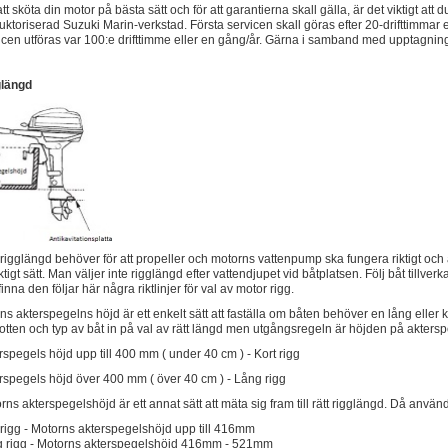
att sköta din motor på bästa sätt och för att garantierna skall gälla, är det viktigt at
uktoriserad Suzuki Marin-verkstad. Första servicen skall göras efter 20-drifttimmar 
icen utföras var 100:e drifttimme eller en gång/år. Gärna i samband med upptagnin
glängd
 rigglängd behöver för att propeller och motorns vattenpump ska fungera riktigt och
riktigt sätt. Man väljer inte rigglängd efter vattendjupet vid båtplatsen. Följ båt til
inna den följar här några riktlinjer för val av motor rigg.
ns akterspegelns höjd är ett enkelt sätt att faställa om båten behöver en lång eller 
otten och typ av båt in på val av rätt längd men utgångsregeln är höjden på akters
rspegels höjd upp till 400 mm ( under 40 cm ) - Kort rigg
rspegels höjd över 400 mm ( över 40 cm ) - Lång rigg
rns akterspegelshöjd är ett annat sätt att mäta sig fram till rätt rigglängd. Då anv
 rigg - Motorns akterspegelshöjd upp till 416mm
 rigg - Motorns akterspegelshöjd 416mm - 521mm