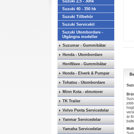
Suzuki 2,5 - 30hk
Suzuki 40 - 350 hk
Suzuki Tillbehör
Suzuki Servicekit
Suzuki Utombordare -
Utgångna modeller
Suzumar - Gummibåtar
Honda - Utombordare
HonWave - Gummibåtar
Honda - Elverk & Pumpar
Be
Tohatsu - Utombordare
Suzu
Minn Kota - elmotorer
Brän
Suzu
TK Trailer
jobb
högt
Volvo Penta Servicedelar
vers
är f
Yanmar Servicedelar
batt
Yamaha Servicedelar
Mult
Suzu