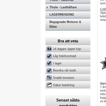
som 
Thule - Lasthållare
CARB
Stjä
LAGERRENSING
tvås
resp
Begagnade Motorer &
Båtar
Bra att veta
14 dagars öppet köp
Låg fraktkostnad
I lager
Besöka vår butik
Snabb leverans
Gara
Säker betalning
7 år
verk
info
tryg
Senast sålda
av d
produkter