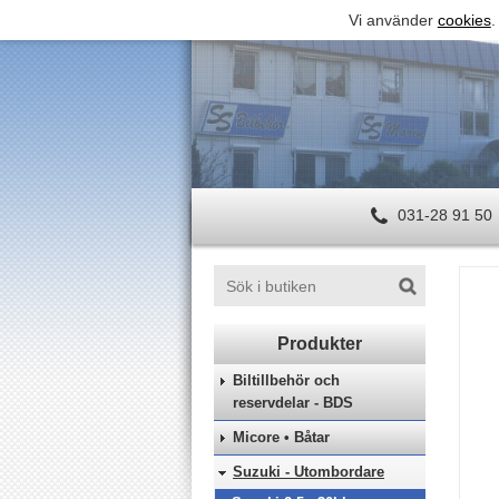
Vi använder
cookies
.
031-28 91 50
Biltillbehör och
reservdelar - BDS
Micore • Båtar
Suzuki - Utombordare