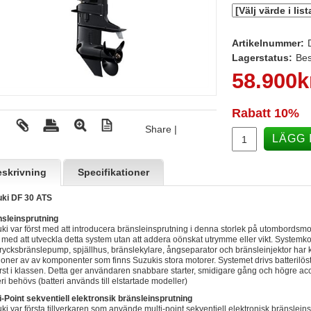
Artikelnummer:
Lagerstatus:
Bes
58.900
k
Rabatt
10%
Share
|
LÄGG 
skrivning
Specifikationer
ki DF 30 ATS
sleinsprutning
ki var först med att introducera bränsleinsprutning i denna storlek på utombordsmotor
 med att utveckla detta system utan att addera oönskat utrymme eller vikt. Syste
rycksbränslepump, spjällhus, bränslekylare, ångseparator och bränsleinjektor har
ioner av av komponenter som finns Suzukis stora motorer. Systemet drivs batterilöst
örst i klassen. Detta ger användaren snabbare starter, smidigare gång och högre acce
eri behövs (batteri används till elstartade modeller)
i-Point sekventiell elektronsik bränsleinsprutning
ki var första tillverkaren som använde multi-point sekventiell elektronisk bränsleins