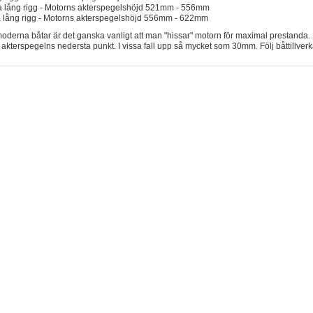
a lång rigg - Motorns akterspegelshöjd 521mm - 556mm
a lång rigg - Motorns akterspegelshöjd 556mm - 622mm
oderna båtar är det ganska vanligt att man "hissar" motorn för maximal prestanda. 
 akterspegelns nedersta punkt. I vissa fall upp så mycket som 30mm. Följ båttillve