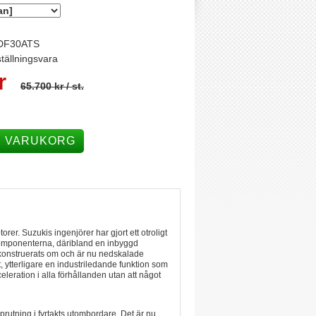
DF30ATS
tällningsvara
r
65.700 kr
/ st.
I VARUKORG
er. Suzukis ingenjörer har gjort ett otroligt
mkomponenterna, däribland en inbyggd
 konstruerats om och är nu nedskalade
, ytterligare en industriledande funktion som
leration i alla förhållanden utan att något
prutning i fyrtakts utombordare. Det är nu