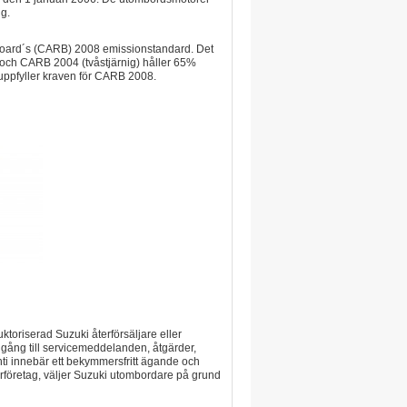
g.
 Board´s (CARB) 2008 emissionstandard. Det
) och CARB 2004 (tvåstjärnig) håller 65%
uppfyller kraven för CARB 2008.
ktoriserad Suzuki återförsäljare eller
llgång till servicemeddelanden, åtgärder,
anti innebär ett bekymmersfritt ägande och
rföretag, väljer Suzuki utombordare på grund