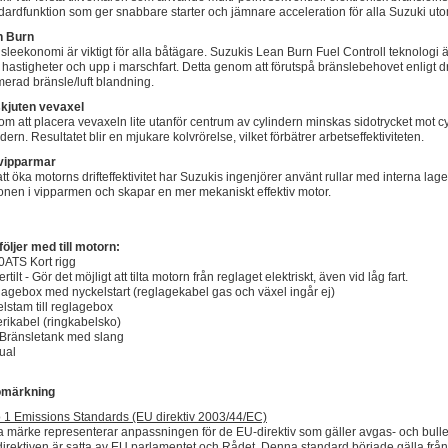
dardfunktion som ger snabbare starter och jämnare acceleration för alla Suzuki ut
n Burn
sleekonomi är viktigt för alla båtägare. Suzukis Lean Burn Fuel Controll teknologi ä
 hastigheter och upp i marschfart. Detta genom att förutspå bränslebehovet enligt d
merad bränsle/luft blandning.
kjuten vevaxel
m att placera vevaxeln lite utanför centrum av cylindern minskas sidotrycket mot c
ndern. Resultatet blir en mjukare kolvrörelse, vilket förbätrer arbetseffektiviteten.
vipparmar
att öka motorns drifteffektivitet har Suzukis ingenjörer använt rullar med interna la
tionen i vipparmen och skapar en mer mekaniskt effektiv motor.
följer med till motorn:
ATS Kort rigg
tilt - Gör det möjligt att tilta motorn från reglaget elektriskt, även vid låg fart.
agebox med nyckelstart (reglagekabel gas och växel ingår ej)
lstam till reglagebox
erikabel (ringkabelsko)
Bränsletank med slang
ual
ömärkning
 1 Emissions Standards (EU direktiv 2003/44/EC)
a märke representerar anpassningen för de EU-direktiv som gäller avgas- och bulle
irektiven är satta av EU parlamentet och Rådet. Denna standard började gälla fr