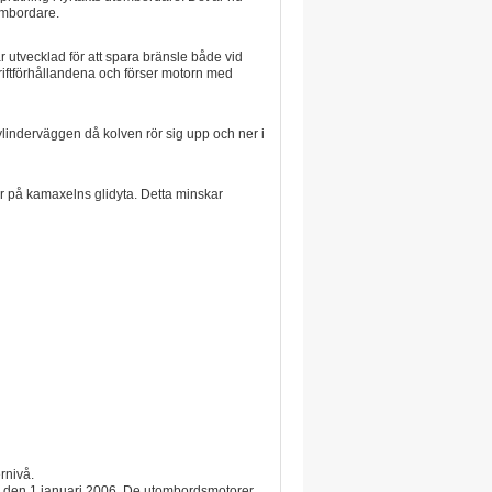
ombordare.
r utvecklad för att spara bränsle både vid
riftförhållandena och förser motorn med
ylinderväggen då kolven rör sig upp och ner i
ger på kamaxelns glidyta. Detta minskar
rnivå.
ån den 1 januari 2006. De utombordsmotorer