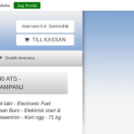
detta.
Jag förstår
Antal varor
0
st
Summa
0 kr
TILL KASSAN
Snabb leverans
30 ATS -
AMPANJ
4 takt - Electronic Fuel
Lean Burn - Elektrisk start &
wertrim - Kort rigg - 71 kg