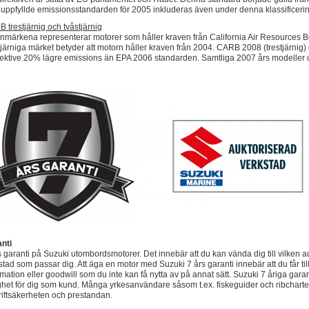
uppfyllde emissionsstandarden för 2005 inkluderas även under denna klassificerin
 trestjärnig och tvåstjärnig
rnmärkena representerar motorer som håller kraven från California Air Resources
tjärniga märket betyder att motorn håller kraven från 2004. CARB 2008 (trestjärnig
ektive 20% lägre emissions än EPA 2006 standarden. Samtliga 2007 års modeller 
nti
s garanti på Suzuki utombordsmotorer. Det innebär att du kan vända dig till vilken au
stad som passar dig. Att äga en motor med Suzuki 7 års garanti innebär att du får ti
rmation eller goodwill som du inte kan få nytta av på annat sätt. Suzuki 7 åriga gar
ghet för dig som kund. Många yrkesanvändare såsom t.ex. fiskeguider och ribcharte
riftsäkerheten och prestandan.