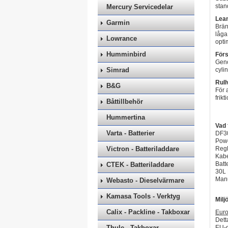
stan
Mercury Servicedelar
Lea
Garmin
Brän
låga
Lowrance
opti
Humminbird
Förs
Geno
Simrad
cyli
Rull
B&G
För 
frik
Båttillbehör
Hummertina
Vad 
Varta - Batterier
DF30
Power
Victron - Batteriladdare
Regl
Kabe
Batt
CTEK - Batteriladdare
30L 
Man
Webasto - Dieselvärmare
Kamasa Tools - Verktyg
Milj
Calix - Packline - Takboxar
Euro
Dett
Thule - Takboxar
EU-d