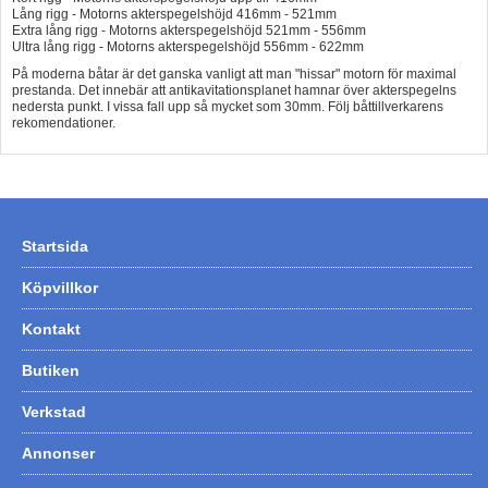
Lång rigg - Motorns akterspegelshöjd 416mm - 521mm
Extra lång rigg - Motorns akterspegelshöjd 521mm - 556mm
Ultra lång rigg - Motorns akterspegelshöjd 556mm - 622mm
På moderna båtar är det ganska vanligt att man "hissar" motorn för maximal
prestanda. Det innebär att antikavitationsplanet hamnar över akterspegelns
nedersta punkt. I vissa fall upp så mycket som 30mm. Följ båttillverkarens
rekomendationer.
Startsida
Köpvillkor
Kontakt
Butiken
Verkstad
Annonser