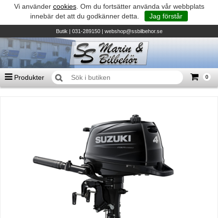
Vi använder
cookies
. Om du fortsätter använda vår webbplats
innebär det att du godkänner detta.
Jag förstår
Butik
| 031-289150 |
webshop@ssbilbehor.se
Produkter
0
Antal varor
0
st
Summa
0 kr
Biltillbehör och reservdelar - BDS
TILL KASSAN
Micore • Båtar
Suzuki - Utombordare
Suzumar - Gummibåtar
Honda - Utombordare
HonWave - Gummibåtar
Honda - Elverk & Pumpar