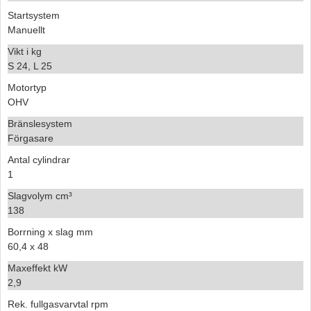
Startsystem
Manuellt
Vikt i kg
S 24, L 25
Motortyp
OHV
Bränslesystem
Förgasare
Antal cylindrar
1
Slagvolym cm³
138
Borrning x slag mm
60,4 x 48
Maxeffekt kW
2,9
Rek. fullgasvarvtal rpm