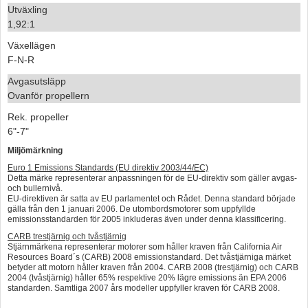
Utväxling
1,92:1
Växellägen
F-N-R
Avgasutsläpp
Ovanför propellern
Rek. propeller
6"-7"
Miljömärkning
Euro 1 Emissions Standards (EU direktiv 2003/44/EC)
Detta märke representerar anpassningen för de EU-direktiv som gäller avgas-
och bullernivå.
EU-direktiven är satta av EU parlamentet och Rådet. Denna standard började
gälla från den 1 januari 2006. De utombordsmotorer som uppfyllde
emissionsstandarden för 2005 inkluderas även under denna klassificering.
CARB trestjärnig och tvåstjärnig
Stjärnmärkena representerar motorer som håller kraven från California Air
Resources Board´s (CARB) 2008 emissionstandard. Det tvåstjärniga märket
betyder att motorn håller kraven från 2004. CARB 2008 (trestjärnig) och CARB
2004 (tvåstjärnig) håller 65% respektive 20% lägre emissions än EPA 2006
standarden. Samtliga 2007 års modeller uppfyller kraven för CARB 2008.