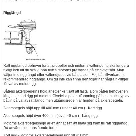
Rigglängd
Rätt rigglängd behöver för att propeller och motorns vattenpump ska fungera
riktigt och att du ska kunna nyttja motorns prestanda på ett riktigt sätt. Man
väljer inte rigglängd efter vattendjupet vid båtplatsen. Följ båt tillverkarens
rekommendrad rigglängd. Om du inte kan finna den följar här några riktlinjer
för val av motor rigg.
Båtens akterspegelns höjd är ett enkelt sätt att faställa om båten behöver en
lång eller kort rigg på motorn. Givetvis spelar utformning på botten och typ av
båt in på val av rätt längd men utgångsregeln är höjden på akterspegeln.
Akterspegels höjd upp till 400 mm ( under 40 cm ) - Kort rigg
Akterspegels höjd över 400 mm ( över 40 cm ) - Lång rigg
Motorns akterspegelshöjd är ett annat sätt att mäta sig fram till rätt rigglängd.
Då används nedanstående formel.
Kort rigg - Motorns akterspegelshöjd upp till 416mm