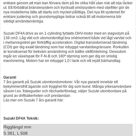
enklare genom att man kan förvara dem på tre olika håll utan risk att olja läcker
ut. Ett förbättrat bränslesystem och trycksatt smörjsystem med oljefilter gör de
nya modellerna lätta att starta och mycket pålitliga. Det nya tilt systemet för
enklare justering och grundsmygläge bidrar också till att motornerna blir
väldigt användarvänliga.
Suzuki DF4A drivs av en 1-cylindrig fyrtakts OHV-motor med en slagvolym på
138 cm3. Låg vikt och utomordentligt bra vridmoment både vid lågt varvtal och
i mellanregistret ger förträfflig acceleration. Digital transistoriserad tändning
(CDI) ger dig exakt tändning som har inbyggd varvtalsbegränsare. Rorkulten
är konstruerad för bekväm användning och bättre viktfördelning. Dessutom
ingår en växelspak för F-N-B och 180º styrning som ger dig en smidig
manövrering. Motorn har en inbyggd 1,0 l tank och ett rejält bärhandtag.
Garanti
7 års garanti på Suzuki utombordsmotorer. Vår nya garanti innebär ett
bekymmersfritt ägande och trygghet för dig som kund. Många yrkesanvändare
såsom t.ex. fiskeguider och ribcharterföretag, väljer Suzuki utombordare på
grund av driftsäkerheten och prestandan.
Läs mer om Suzuki 7 års garanti här:
Suzuki DF4A Teknik:
Rigglängd mm
S 381, L 508