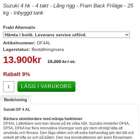
Suzuki 4 hk - 4 takt - Lång rigg - Fram Back Friläge - 25
Hummertina
kg - Inbyggd tank
Varta - Batterier
Frakt Alternativ
Victron - Batteriladdare
CTEK - Batteriladdare
Artikelnummer:
DF4AL
Lagerstatus:
Beställningsvara
Webasto - Dieselvärmare
13.900
kr
Kamasa Tools - Verktyg
15.200 kr
/ st.
Calix - Packline - Takboxar
Rabatt
9%
Thule - Takboxar
LÄGG I VARUKORG
Thule - Lasthållare
Beskrivning
LAGERRENSING
Suzuki DF 4 AL
Begagnade Motorer & Båtar
Bärbara utombordare med många funktioner
DF4AL Lättviktare som kan stuvas på tre olika håll. Suzukis modeller DF4A,
DF5A, DF6A har flera innovativa lösningar som gör dem otroligt lätta att
använda och förvara. Den låga vikten och ett extra bärhandtag gör det lätt och
enkelt att lyfta av och på båten. Den nya konstruktionen gör även förvaringen