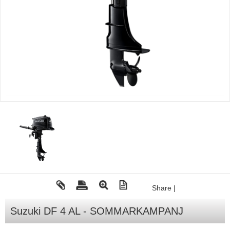
Tohatsu - Utombordare
Minn Kota - elmotorer
TK Trailer
Volvo Penta Servicedelar
Yanmar Servicedelar
Yamaha Servicedelar
Mercury Servicedelar
Garmin
Lowrance
Humminbird
Share
|
Simrad
B&G
Suzuki DF 4 AL - SOMMARKAMPANJ
Båttillbehör