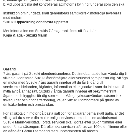
b, vid uppstart ska det kontrolleras att motorns kylning fungerar som den ska.
Instruktion om hur detta skall genomföras samt korrekt motorolja levereras
med motorn.
Suzuki Uppackning och första uppstart.
Mer information om Suzukis 7 års garanti finns att läsa här:
Köpa & äga - Suzuki Marin
Garanti
7 års garanti på Suzuki utombordsmotorer. Det innebär att du kan vända dig till
vilken auktoriserad Suzuki återförsäljare eller verkstad som passar dig. Att äga
en motor med Suzuki 7 års garanti innebär att du får tillgång till
servicemeddelanden, åtgärder, information eller goodwill som du inte kan få
nytta av på annat sätt. Suzuki 7 åriga garanti innebär ett bekymmersfritt
ägande och trygghet för dig som kund. Många yrkesanvändare såsom t.ex.
fiskeguider och ribcharterföretag, väljer Suzuki utombordare på grund av
driftsäkerheten och prestandan.
För att sköta din motor på bästa sätt och för att garantierna skall gälla, är det
viktigt att du servar din motor enligt serviceschemat hos en auktoriserad
Suzuki Marin-verkstad. Första servicen skall göras efter 20-drifttimmar eller
under första säsongen. Därefter ska servicen utföras var 100:e drifttimme eller
en gång/år. Gärna i samband med upptagningen på hösten.