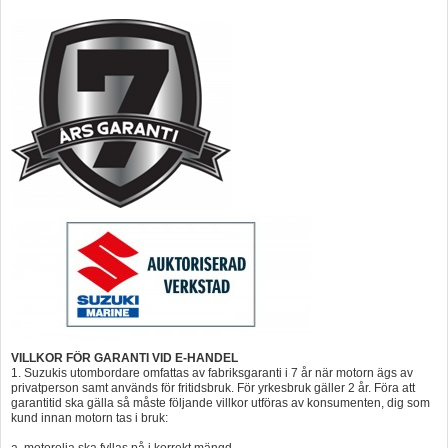
VILLKOR FÖR GARANTI VID E-HANDEL
1. Suzukis utombordare omfattas av fabriksgaranti i 7 år när motorn ägs av
privatperson samt används för fritidsbruk. För yrkesbruk gäller 2 år. Föra att
garantitid ska gälla så måste följande villkor utföras av konsumenten, dig som
kund innan motorn tas i bruk:
a, motorolja ska fyllas på i korrekt mängd.