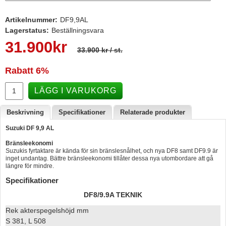
Hummertina
Artikelnummer:
DF9,9AL
Varta - Batterier
Lagerstatus:
Beställningsvara
31.900
kr
Victron - Batteriladdare
33.900 kr
/ st.
CTEK - Batteriladdare
Rabatt
6%
Webasto - Dieselvärmare
LÄGG I VARUKORG
Kamasa Tools - Verktyg
Beskrivning
Specifikationer
Relaterade produkter
Calix - Packline - Takboxar
Suzuki DF 9,9 AL
Thule - Takboxar
Bränsleekonomi
Thule - Lasthållare
Suzukis fyrtaktare är kända för sin bränslesnålhet, och nya DF8 samt DF9.9 är
inget undantag. Bättre bränsleekonomi tillåter dessa nya utombordare att gå
längre för mindre.
LAGERRENSING
Specifikationer
Begagnade Motorer & Båtar
DF8/9.9A TEKNIK
Rek akterspegelshöjd mm
S 381, L 508