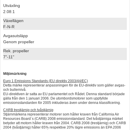
Utväxling
2.08:1
Växellägen
F-N-R
Avgasutsläpp
Genom propeller
Rek. propeller
7"-11"
Miljömärkning
Euro 1 Emissions Standards (EU direktiv 2003/44/EC)
Detta märke representerar anpassningen för de EU-direktiv som gäller avgas-
och bullernivå.
EU-direktiven är satta av EU parlamentet och Rådet. Denna standard började
gälla från den 1 januari 2006. De utombordsmotorer som uppfyllde
emissionsstandarden för 2005 inkluderas även under denna klassificering.
CARB trestjärnig och tvåstjärnig
Stjärnmärkena representerar motorer som håller kraven från California Air
Resources Board´s (CARB) 2008 emissionstandard. Det tvåstjärniga märket
betyder att motorn håller kraven från 2004. CARB 2008 (trestjärnig) och CARB
2004 (tvåstjärnig) håller 65% respektive 20% lägre emissions än EPA 2006