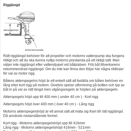
Rigglängd
Rätt rigglängd behöver för att propeller och motorns vattenpump ska fungera
riktigt och att du ska kunna nyttja motorns prestanda på ett riktigt sätt. Man
väljer inte rigglängd efter vattendjupet vid båtplatsen. Följ båt tillverkarens
rekommendrad rigglängd. Om du inte kan finna den följar här några riktlinjer
för val av motor rigg.
Båtens akterspegelns höjd är ett enkelt sätt att faställa om båten behöver en
lång eller kort rigg på motorn. Givetvis spelar utformning på botten och typ av
båt in på val av rätt längd men utgångsregeln är höjden på akterspegeln.
Akterspegels höjd upp till 400 mm ( under 40 cm ) - Kort rigg
Akterspegels höjd över 400 mm ( över 40 cm ) - Lång rigg
Motorns akterspegelshöjd är ett annat sätt att mäta sig fram till rätt rigglängd.
Då används nedanstående formel.
Kort rigg - Motorns akterspegelshöjd upp till 416mm
Lång rigg - Motorns akterspegelshöjd 416mm - 521mm