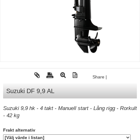
Tohatsu - Utombordare
Minn Kota - elmotorer
TK Trailer
Volvo Penta Servicedelar
Yanmar Servicedelar
Yamaha Servicedelar
Mercury Servicedelar
Share
|
Garmin
Suzuki DF 9,9 AL
Lowrance
Humminbird
Suzuki 9,9 hk - 4 takt - Manuell start - Lång rigg - Rorkult
- 42 kg
Simrad
B&G
Frakt alternativ
Båttillbehör