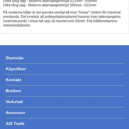
Extra lång rigg - Motorns akterspegelshöjd 521mm - 556mm
Ultra lång rigg - Motorns akterspegelshöjd 556mm - 622mm
På moderna båtar är det ganska vanligt att man "hissar" motorn för maximal
prestanda. Det innebär att antikavitationsplanet hamnar över akterspegelns
nedersta punkt. I vissa fall upp så mycket som 30mm. Följ båttillverkarens
rekomendationer.
Startsida
Köpvillkor
Kontakt
Butiken
Verkstad
Annonser
AIS Trafik