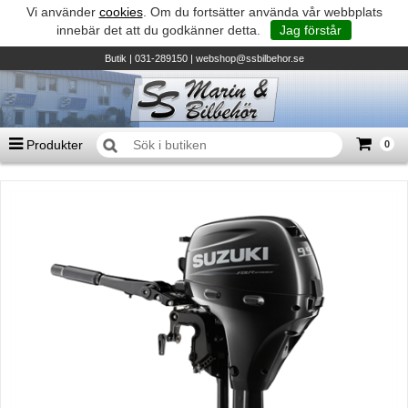
Vi använder
cookies
. Om du fortsätter använda vår webbplats
innebär det att du godkänner detta.
Jag förstår
Butik
| 031-289150 |
webshop@ssbilbehor.se
Produkter
0
Antal varor
0
st
Summa
0 kr
Biltillbehör och reservdelar - BDS
TILL KASSAN
Micore • Båtar
Suzuki - Utombordare
Suzumar - Gummibåtar
Honda - Utombordare
HonWave - Gummibåtar
Honda - Elverk & Pumpar