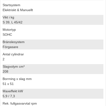
Startsystem
Elektriskt & Manuellt
Vikt i kg
S 39, L 45/42
Motortyp
SOHC
Bränslesystem
Förgasare
Antal cylindrar
2
Slagvolym cm³
208
Borrning x slag mm
51 x 51
Maxeffekt kW
5,9 / 7,3
Rek. fullgasvarvtal rpm