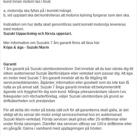
kund innan motorn tas i bruk:
a, motorolja ska fyllas på i korrekt mängd.
b, vid uppstart ska det kontrolleras att motorns kylning fungerar som den ska.
Instruktion om hur detta skall genomföras samt korrekt motorolja levereras
med motorn.
Suzuki Uppackning och första uppstart.
Mer information om Suzukis 7 års garanti finns att läsa här:
Köpa & äga - Suzuki Marin
Garanti
7 års garanti på Suzuki utombordsmotorer. Det innebär att du kan vända dig till
vilken auktoriserad Suzuki återförsäljare eller verkstad som passar dig. Att äga
en motor med Suzuki 7 års garanti innebär att du får tillgång till
servicemeddelanden, åtgärder, information eller goodwill som du inte kan få
nytta av på annat sätt. Suzuki 7 åriga garanti innebär ett bekymmersfritt
ägande och trygghet för dig som kund. Många yrkesanvändare såsom t.ex.
fiskeguider och ribcharterföretag, väljer Suzuki utombordare på grund av
driftsäkerheten och prestandan.
För att sköta din motor på bästa sätt och för att garantierna skall gälla, är det
viktigt att du servar din motor enligt serviceschemat hos en auktoriserad
Suzuki Marin-verkstad. Första servicen skall göras efter 20-drifttimmar eller
under första säsongen. Därefter ska servicen utföras var 100:e drifttimme eller
en gång/år. Gärna i samband med upptagningen på hösten.