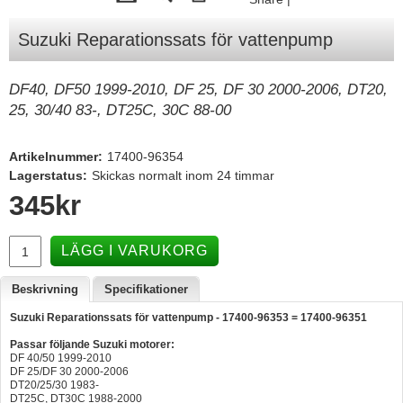
Tohatsu - Utombordare
Suzuki Reparationssats för vattenpump
Minn Kota - elmotorer
DF40, DF50 1999-2010, DF 25, DF 30 2000-2006, DT20,
TK Trailer
25, 30/40 83-, DT25C, 30C 88-00
Volvo Penta Servicedelar
Yanmar Servicedelar
Artikelnummer:
17400-96354
Lagerstatus:
Skickas normalt inom 24 timmar
Yamaha Servicedelar
345
kr
Mercury Servicedelar
Garmin
LÄGG I VARUKORG
Lowrance
Beskrivning
Specifikationer
Humminbird
Suzuki Reparationssats för vattenpump - 17400-96353 = 17400-96351
Simrad
Passar följande Suzuki motorer:
DF 40/50 1999-2010
B&G
DF 25/DF 30 2000-2006
DT20/25/30 1983-
Båttillbehör
DT25C, DT30C 1988-2000