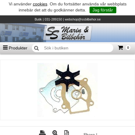
Vi använder
cookies
. Om du fortsätter använda vår webbplats
innebär det att du godkänner detta.
Jag förstår
Butik
| 031-289150 |
webshop@ssbilbehor.se
Produkter
0
Antal varor
0
st
Summa
0 kr
Biltillbehör och reservdelar - BDS
TILL KASSAN
Micore • Båtar
Suzuki - Utombordare
Suzumar - Gummibåtar
Honda - Utombordare
HonWave - Gummibåtar
Honda - Elverk & Pumpar
Share
|