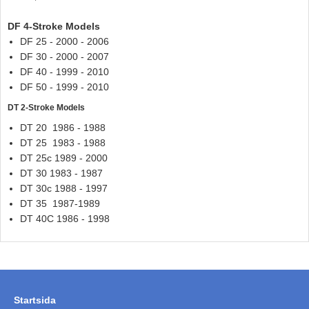
Hummertina
DF 4-Stroke Models
Varta - Batterier
DF 25 - 2000 - 2006
DF 30 - 2000 - 2007
Victron - Batteriladdare
DF 40 - 1999 - 2010
DF 50 - 1999 - 2010
CTEK - Batteriladdare
DT 2-Stroke Models
Webasto - Dieselvärmare
DT 20 1986 - 1988
Kamasa Tools - Verktyg
DT 25 1983 - 1988
Calix - Packline - Takboxar
DT 25c 1989 - 2000
DT 30 1983 - 1987
Thule - Takboxar
DT 30c 1988 - 1997
DT 35 1987-1989
Thule - Lasthållare
DT 40C 1986 - 1998
LAGERRENSING
Begagnade Motorer & Båtar
Startsida