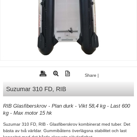
Tohatsu - Utombordare
Minn Kota - elmotorer
TK Trailer
Volvo Penta Servicedelar
Yanmar Servicedelar
Yamaha Servicedelar
Mercury Servicedelar
Share
|
Garmin
Suzumar 310 FD, RIB
Lowrance
Humminbird
RIB Glasfiberskrov - Plan durk - Vikt 58,4 kg - Last 600
kg - Max motor 15 hk
Simrad
B&G
Suzumar 310 FD, RIB - Glasfiberskrov kombinerat med tuber. Det
bästa av två världar. Gummibåtens överlägsna stabilitet och last
Båttillbehör