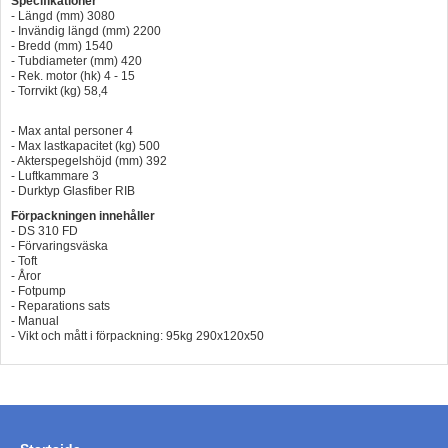
Specifikationer
- Längd (mm) 3080
- Invändig längd (mm) 2200
- Bredd (mm) 1540
- Tubdiameter (mm) 420
- Rek. motor (hk) 4 - 15
- Torrvikt (kg) 58,4
- Max antal personer 4
- Max lastkapacitet (kg) 500
- Akterspegelshöjd (mm) 392
- Luftkammare 3
- Durktyp Glasfiber RIB
Förpackningen innehåller
- DS 310 FD
- Förvaringsväska
- Toft
- Åror
- Fotpump
- Reparations sats
- Manual
- Vikt och mått i förpackning: 95kg 290x120x50