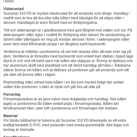
i fören.
Välutrustad
Suzumar 310 FD är mycket välutrustad för att använda som dinge. Handtag i
rosfritt som är bra att dra eller lyfta båten med stävögla för att släpa sitter i
skrovet. Handtaget är även försett med en förtöjningslina.
Toft och akterspegel är i glasfiberplast med god tålighet mot vatten och sol. På
akterspegeln sitter öglor i rostfritt för förtöjning eller dävert, för användning av
dävert sitter ytterligare en ring på insidan skrovet i fören. I akterspegeln sitter
även läns med tillhörande propp i en fånglina samt backventil.
Ventilerna är infällda i pontonerna så det inte skadas eller att man river sig på
dem. Ventilerna är försedda med backventil som enkelt kan ställas i öppet läge
(tryck in och vrid ett halvt varv) när luften ska släppas ur. Årorna är delbara och
har aluminium skaft med plastblad och ett skönt handtag att hålla i. Årtullarna
säkrar årorna vid båten och är fällbara så pontonen går att använda som sitt
yta utan att årorna sitter i vägen.
Rephandtag sitter utmed hela båten i en list som mycket listigt styr undan
vatten från pontonen. Listen är mjuk och går bra att sitta på
Förvaring
Förvaringsväskan är av grov nylon med dragkedja och handtag. När luften
tagits ur pontonerna får båten enkelt plats i förvaringsväska. Båten blir
förvånansvärt liten, utan luft i pontonerna och förvaringen blir enklare.
Material
För bästa hållbarhet är tuberna på Suzumar 310 FD tillverkade av ett extra
kraftigt treskikts E-PVC med polyester med breda gummistråk. Alla fogar och
beslag är limmade.