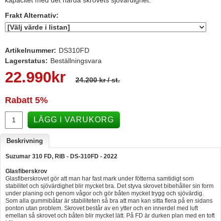
kapacitet med det hårda skrovets sjövärdighet.
Hummertina
Frakt Alternativ:
Varta - Batterier
Victron - Batteriladdare
Artikelnummer:
DS310FD
Lagerstatus:
Beställningsvara
CTEK - Batteriladdare
22.990
kr
Webasto - Dieselvärmare
24.200 kr
/ st.
Kamasa Tools - Verktyg
Rabatt
5%
Calix - Packline - Takboxar
LÄGG I VARUKORG
Thule - Takboxar
Beskrivning
Thule - Lasthållare
Suzumar 310 FD, RIB - DS-310FD - 2022
LAGERRENSING
Glasfiberskrov
Glasfiberskrovet gör att man har fast mark under fötterna samtidigt som
Begagnade Motorer & Båtar
stabilitet och sjövärdighet blir mycket bra. Det styva skrovet bibehåller sin form
under planing och genom vågor och gör båten mycket trygg och sjövärdig.
Som alla gummibåtar är stabiliteten så bra att man kan sitta flera på en sidans
ponton utan problem. Skrovet består av en ytter och en innerdel med luft
emellan så skrovet och båten blir mycket lätt. På FD är durken plan med en toft