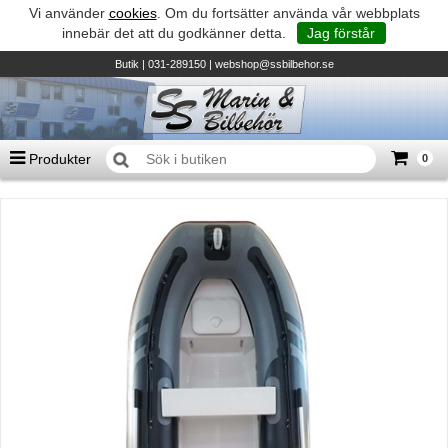
Vi använder
cookies
. Om du fortsätter använda vår webbplats
innebär det att du godkänner detta.
Jag förstår
Butik
| 031-289150 |
webshop@ssbilbehor.se
Produkter
0
Antal varor
0
st
Summa
0 kr
Biltillbehör och reservdelar - BDS
TILL KASSAN
Micore • Båtar
Suzuki - Utombordare
Suzumar - Gummibåtar
Honda - Utombordare
HonWave - Gummibåtar
Honda - Elverk & Pumpar