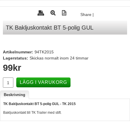
Tohatsu - Utombordare
Share
|
Minn Kota - elmotorer
TK Bakljuskontakt BT 5-polig GUL
TK Trailer
Volvo Penta Servicedelar
Yanmar Servicedelar
Artikelnummer:
94TK2015
Lagerstatus:
Skickas normalt inom 24 timmar
Yamaha Servicedelar
99
kr
Mercury Servicedelar
Garmin
LÄGG I VARUKORG
Lowrance
Beskrivning
Humminbird
TK Bakljuskontakt BT 5-polig GUL - TK 2015
Simrad
Bakljuskontakt till TK Trailer med stift.
B&G
Båttillbehör