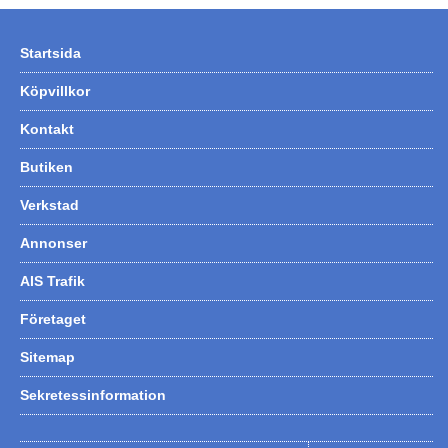
Hummertina
Startsida
Varta - Batterier
Köpvillkor
Victron - Batteriladdare
CTEK - Batteriladdare
Kontakt
Webasto - Dieselvärmare
Butiken
Kamasa Tools - Verktyg
Verkstad
Calix - Packline - Takboxar
Annonser
Thule - Takboxar
AIS Trafik
Thule - Lasthållare
Företaget
LAGERRENSING
Sitemap
Begagnade Motorer & Båtar
Sekretessinformation