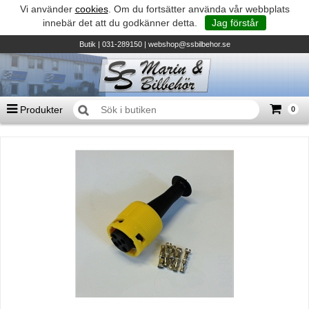
Vi använder
cookies
. Om du fortsätter använda vår webbplats
innebär det att du godkänner detta.
Jag förstår
Butik
| 031-289150 |
webshop@ssbilbehor.se
Produkter
0
Antal varor
0
st
Summa
0 kr
Biltillbehör och reservdelar - BDS
TILL KASSAN
Micore • Båtar
Suzuki - Utombordare
Suzumar - Gummibåtar
Honda - Utombordare
HonWave - Gummibåtar
Honda - Elverk & Pumpar