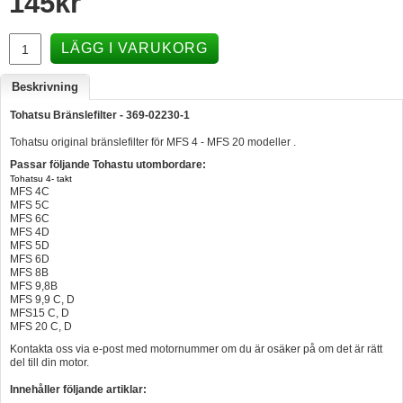
145
kr
Hummertina
LÄGG I VARUKORG
Varta - Batterier
Victron - Batteriladdare
Beskrivning
CTEK - Batteriladdare
Tohatsu Bränslefilter - 369-02230-1
Tohatsu original bränslefilter för MFS 4 - MFS 20 modeller .
Webasto - Dieselvärmare
Passar följande Tohastu utombordare:
Kamasa Tools - Verktyg
Tohatsu 4- takt
MFS 4C
Calix - Packline - Takboxar
MFS 5C
MFS 6C
MFS 4D
Thule - Takboxar
MFS 5D
MFS 6D
Thule - Lasthållare
MFS 8B
MFS 9,8B
LAGERRENSING
MFS 9,9 C, D
MFS15 C, D
MFS 20 C, D
Begagnade Motorer & Båtar
Kontakta oss via e-post med motornummer om du är osäker på om det är rätt
del till din motor.
Innehåller följande artiklar: