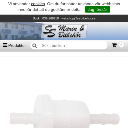
Vi använder
cookies
. Om du fortsätter använda vår webbplats
innebär det att du godkänner detta.
Jag förstår
Butik
| 031-289150 |
webshop@ssbilbehor.se
Produkter
0
Antal varor
0
st
Summa
0 kr
Biltillbehör och reservdelar - BDS
TILL KASSAN
Micore • Båtar
Suzuki - Utombordare
Suzumar - Gummibåtar
Honda - Utombordare
HonWave - Gummibåtar
Honda - Elverk & Pumpar