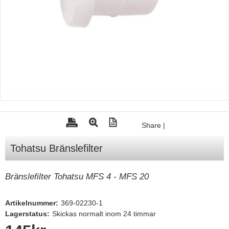
Tohatsu - Utombordare
Minn Kota - elmotorer
TK Trailer
Volvo Penta Servicedelar
Yanmar Servicedelar
Yamaha Servicedelar
Mercury Servicedelar
Share
|
Garmin
Tohatsu Bränslefilter
Lowrance
Humminbird
Bränslefilter Tohatsu MFS 4 - MFS 20
Simrad
Artikelnummer:
369-02230-1
B&G
Lagerstatus:
Skickas normalt inom 24 timmar
Båttillbehör