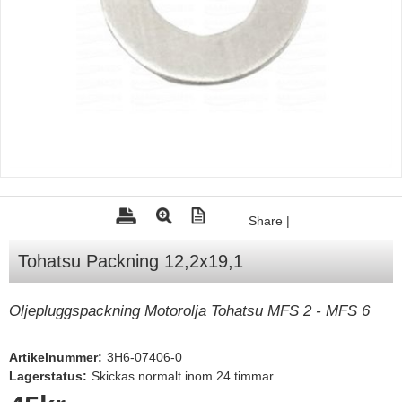
Tohatsu - Utombordare
Minn Kota - elmotorer
TK Trailer
Volvo Penta Servicedelar
Yanmar Servicedelar
Yamaha Servicedelar
Mercury Servicedelar
Share
|
Garmin
Tohatsu Packning 12,2x19,1
Lowrance
Humminbird
Oljepluggspackning Motorolja Tohatsu MFS 2 - MFS 6
Simrad
Artikelnummer:
3H6-07406-0
B&G
Lagerstatus:
Skickas normalt inom 24 timmar
Båttillbehör