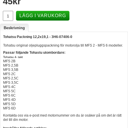
45
kr
Hummertina
LÄGG I VARUKORG
Varta - Batterier
Victron - Batteriladdare
Beskrivning
CTEK - Batteriladdare
Tohatsu Packning 12,2x19,1 - 3H6-07406-0
Tohatsu original oljepluggspackning för motorolja till MFS 2 - MFS 6 modeller.
Webasto - Dieselvärmare
Passar följande Tohastu utombordare:
Kamasa Tools - Verktyg
Tohatsu 4- takt
MFS 2B
Calix - Packline - Takboxar
MFS 2,5B
MFS 3,5B
MFS 2C
Thule - Takboxar
MFS 2,5C
MFS 3,5C
Thule - Lasthållare
MFS 4C
MFS 5C
LAGERRENSING
MFS 6C
MFS 4D
Begagnade Motorer & Båtar
MFS 5D
MFS 6D
Kontakta oss via e-post med motornummer om du är osäker på om det är rätt
del till din motor.