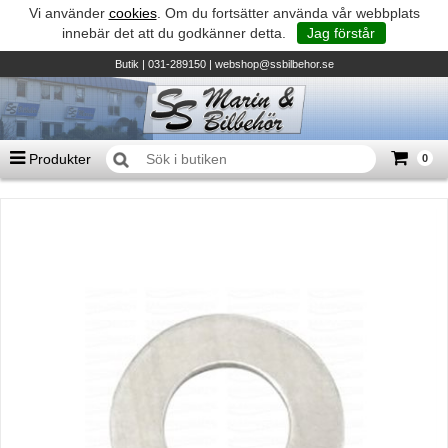
Vi använder
cookies
. Om du fortsätter använda vår webbplats
innebär det att du godkänner detta.
Jag förstår
Butik
| 031-289150 |
webshop@ssbilbehor.se
Produkter
0
Antal varor
0
st
Summa
0 kr
Biltillbehör och reservdelar - BDS
TILL KASSAN
Micore • Båtar
Suzuki - Utombordare
Suzumar - Gummibåtar
Honda - Utombordare
HonWave - Gummibåtar
Honda - Elverk & Pumpar