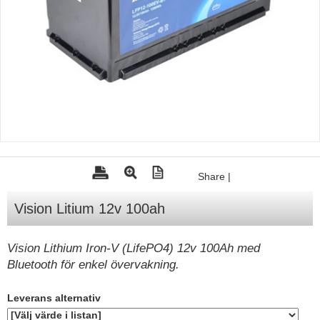
Tohatsu - Utombordare
Minn Kota - elmotorer
TK Trailer
Volvo Penta Servicedelar
Yanmar Servicedelar
Yamaha Servicedelar
Mercury Servicedelar
Share
|
Garmin
Vision Litium 12v 100ah
Lowrance
Humminbird
Vision Lithium Iron-V (LifePO4) 12v 100Ah med
Bluetooth för enkel övervakning.
Simrad
B&G
Leverans alternativ
Båttillbehör