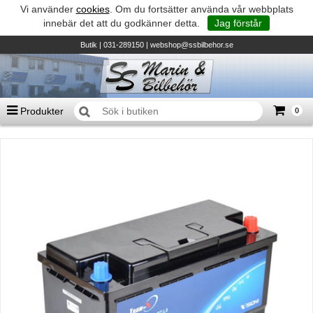
Vi använder
cookies
. Om du fortsätter använda vår webbplats
innebär det att du godkänner detta.
Jag förstår
Butik
| 031-289150 |
webshop@ssbilbehor.se
Produkter
0
Antal varor
0
st
Summa
0 kr
Biltillbehör och reservdelar - BDS
TILL KASSAN
Micore • Båtar
Suzuki - Utombordare
Suzumar - Gummibåtar
Honda - Utombordare
HonWave - Gummibåtar
Honda - Elverk & Pumpar