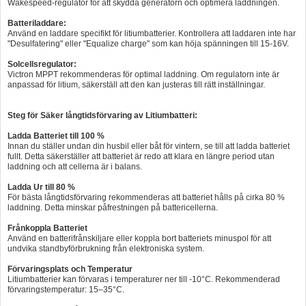
Wakespeed-regulator för att skydda generatorn och optimera laddningen.
Batteriladdare:
Använd en laddare specifikt för litiumbatterier. Kontrollera att laddaren inte har
"Desulfatering" eller "Equalize charge" som kan höja spänningen till 15-16V.
Solcellsregulator:
Victron MPPT rekommenderas för optimal laddning. Om regulatorn inte är
anpassad för litium, säkerställ att den kan justeras till rätt inställningar.
Steg för Säker långtidsförvaring av Litiumbatteri:
Ladda Batteriet till 100 %
Innan du ställer undan din husbil eller båt för vintern, se till att ladda batteriet
fullt. Detta säkerställer att batteriet är redo att klara en längre period utan
laddning och att cellerna är i balans.
Ladda Ur till 80 %
För bästa långtidsförvaring rekommenderas att batteriet hålls på cirka 80 %
laddning. Detta minskar påfrestningen på battericellerna.
Frånkoppla Batteriet
Använd en batterifrånskiljare eller koppla bort batteriets minuspol för att
undvika standbyförbrukning från elektroniska system.
Förvaringsplats och Temperatur
Litiumbatterier kan förvaras i temperaturer ner till -10°C. Rekommenderad
förvaringstemperatur: 15–35°C.