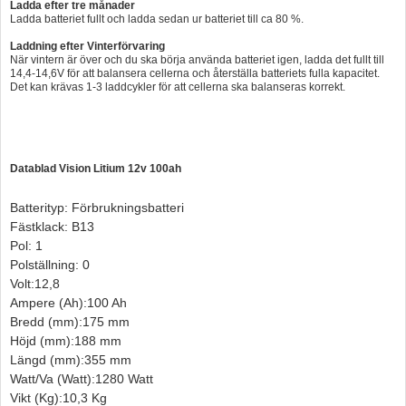
Ladda efter tre månader
Ladda batteriet fullt och ladda sedan ur batteriet till ca 80 %.
Laddning efter Vinterförvaring
När vintern är över och du ska börja använda batteriet igen, ladda det fullt till
14,4-14,6V för att balansera cellerna och återställa batteriets fulla kapacitet.
Det kan krävas 1-3 laddcykler för att cellerna ska balanseras korrekt.
Datablad Vision Litium 12v 100ah
Batterityp: Förbrukningsbatteri
Fästklack: B13
Pol: 1
Polställning: 0
Volt:12,8
Ampere
(Ah):
100 Ah
Bredd
(mm):
175 mm
Höjd
(mm):
188 mm
Längd
(mm):
355 mm
Watt/Va
(Watt):
1280 Watt
Vikt
(Kg):
10,3 Kg