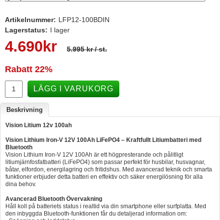
Hummertina
Artikelnummer:
LFP12-100BDIN
Varta - Batterier
Lagerstatus:
I lager
4.690
kr
Victron - Batteriladdare
5.995 kr
/ st.
CTEK - Batteriladdare
Rabatt
22%
Webasto - Dieselvärmare
LÄGG I VARUKORG
Kamasa Tools - Verktyg
Beskrivning
Calix - Packline - Takboxar
Vision Litium 12v 100ah
Thule - Takboxar
Vision Lithium Iron-V 12V 100Ah LiFePO4 – Kraftfullt Litiumbatteri med
Thule - Lasthållare
Bluetooth
Vision Lithium Iron-V 12V 100Ah är ett högpresterande och pålitligt
LAGERRENSING
litiumjärnfosfatbatteri (LiFePO4) som passar perfekt för husbilar, husvagnar,
båtar, elfordon, energilagring och fritidshus. Med avancerad teknik och smarta
funktioner erbjuder detta batteri en effektiv och säker energilösning för alla
Begagnade Motorer & Båtar
dina behov.
Avancerad Bluetooth Övervakning
Håll koll på batteriets status i realtid via din smartphone eller surfplatta. Med
den inbyggda Bluetooth-funktionen får du detaljerad information om: