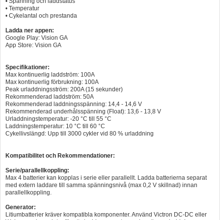
• Spänning och laddstatus
• Temperatur
• Cykelantal och prestanda
Ladda ner appen:
Google Play: Vision GA
App Store: Vision GA
Specifikationer:
Max kontinuerlig laddström: 100A
Max kontinuerlig förbrukning: 100A
Peak urladdningsström: 200A (15 sekunder)
Rekommenderad laddström: 50A
Rekommenderad laddningsspänning: 14,4 - 14,6 V
Rekommenderad underhålsspänning (Float): 13,6 - 13,8 V
Urladdningstemperatur: -20 °C till 55 °C
Laddningstemperatur: 10 °C till 60 °C
Cykellivslängd: Upp till 3000 cykler vid 80 % urladdning
Kompatibilitet och Rekommendationer:
Serie/parallellkoppling:
Max 4 batterier kan kopplas i serie eller parallellt. Ladda batterierna separat
med extern laddare till samma spänningsnivå (max 0,2 V skillnad) innan
parallellkoppling.
Generator:
Litiumbatterier kräver kompatibla komponenter. Använd Victron DC-DC eller