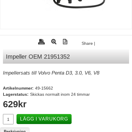
Tohatsu - Utombordare
Minn Kota - elmotorer
TK Trailer
Volvo Penta Servicedelar
Share
|
Yanmar Servicedelar
Impeller OEM 21951352
Yamaha Servicedelar
Mercury Servicedelar
Impellersats till Volvo Penta D3, 3.0, V6, V8
Garmin
Artikelnummer:
49-15662
Lowrance
Lagerstatus:
Skickas normalt inom 24 timmar
Humminbird
629
kr
Simrad
LÄGG I VARUKORG
B&G
Båttillbehör
Beskrivning