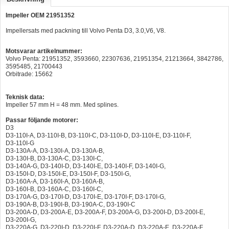
Hummertina
Impeller OEM 21951352
Varta - Batterier
Impellersats med packning till Volvo Penta D3, 3.0,V6, V8.
Victron - Batteriladdare
Motsvarar artikelnummer:
Volvo Penta: 21951352, 3593660, 22307636,
21951354, 21213664, 3842786,
CTEK - Batteriladdare
3595485, 21700443
Orbitrade: 15662
Webasto - Dieselvärmare
Teknisk data:
Kamasa Tools - Verktyg
Impeller 57 mm H = 48 mm. Med splines.
Calix - Packline - Takboxar
Passar följande motorer:
D3
Thule - Takboxar
D3-110I-A, D3-110I-B, D3-110I-C, D3-110I-D, D3-110I-E, D3-110I-F,
D3-110I-G
D3-130A-A, D3-130I-A, D3-130A-B,
Thule - Lasthållare
D3-130I-B, D3-130A-C, D3-130I-C,
D3-140A-G, D3-140I-D, D3-140I-E, D3-140I-F, D3-140I-G,
LAGERRENSING
D3-150I-D, D3-150I-E, D3-150I-F, D3-150I-G,
D3-160A-A, D3-160I-A, D3-160A-B,
Begagnade Motorer & Båtar
D3-160I-B, D3-160A-C, D3-160I-C,
D3-170A-G, D3-170I-D, D3-170I-E, D3-170I-F, D3-170I-G,
D3-190A-B, D3-190I-B, D3-190A-C, D3-190I-C
D3-200A-D, D3-200A-E, D3-200A-F, D3-200A-G, D3-200I-D, D3-200I-E,
D3-200I-G,
D3-220A-G, D3-220I-D, D3-220I-F, D3-220A-D, D3-220A-E, D3-220A-F,