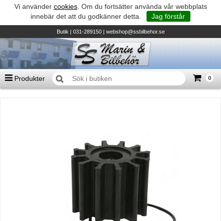
Vi använder
cookies
. Om du fortsätter använda vår webbplats
innebär det att du godkänner detta.
Jag förstår
Butik
| 031-289150 |
webshop@ssbilbehor.se
Produkter
0
Antal varor
0
st
Summa
0 kr
Biltillbehör och reservdelar - BDS
TILL KASSAN
Micore • Båtar
Suzuki - Utombordare
Suzumar - Gummibåtar
Honda - Utombordare
HonWave - Gummibåtar
Honda - Elverk & Pumpar