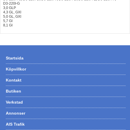
D3-220I-G
3,0 GLP
4,3 GL, GXI
5,0 GL, GXI
5,7 GI
8,1 GI
Startsida
Köpvillkor
Kontakt
Butiken
Verkstad
Annonser
AIS Trafik