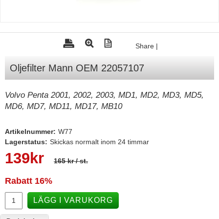
Tohatsu - Utombordare
Minn Kota - elmotorer
Share
|
TK Trailer
Volvo Penta Servicedelar
Oljefilter Mann OEM 22057107
Yanmar Servicedelar
Volvo Penta 2001, 2002, 2003, MD1, MD2, MD3, MD5,
Yamaha Servicedelar
MD6, MD7, MD11, MD17, MB10
Mercury Servicedelar
Garmin
Artikelnummer:
W77
Lagerstatus:
Skickas normalt inom 24 timmar
Lowrance
139
kr
165 kr
/ st.
Humminbird
Rabatt
16%
Simrad
B&G
LÄGG I VARUKORG
Båttillbehör