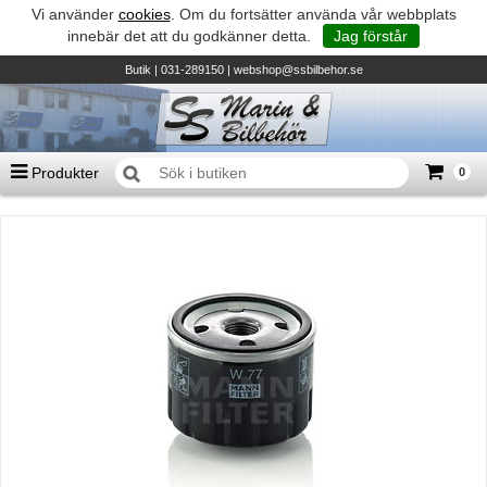
Vi använder
cookies
. Om du fortsätter använda vår webbplats
innebär det att du godkänner detta.
Jag förstår
Butik
| 031-289150 |
webshop@ssbilbehor.se
Produkter
0
Antal varor
0
st
Summa
0 kr
Biltillbehör och reservdelar - BDS
TILL KASSAN
Micore • Båtar
Suzuki - Utombordare
Suzumar - Gummibåtar
Honda - Utombordare
HonWave - Gummibåtar
Honda - Elverk & Pumpar