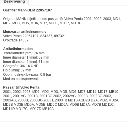
Beskrivning
Hummertina
Oljefilter Mann OEM 22057107
Varta - Batterier
Original MANN oljefilter som passar för Volvo Penta 2001, 2002, 2003, MD1,
MD2, MD3, MD5, MD6, MD7, MD11, MD17, MB10.
Victron - Batteriladdare
Motsvarar artikelnummer:
CTEK - Batteriladdare
Volvo Penta 22057107, 834337, 897321
Orbitrade 14337
Webasto - Dieselvärmare
Artikelinformation
Ytterdiameter [mm]: 76 mm
Kamasa Tools - Verktyg
Inner diameter 1 [mm]: 62 mm
Inner diameter 2 [mm]: 71 mm
Calix - Packline - Takboxar
Gängmått: 3/4-16 UNF
Höjd [mm]: 59 mm
Öppningstryck by-pass: 0,8 bar
Thule - Takboxar
Med en backsperrventil
Thule - Lasthållare
Passar till Volvo Penta:
2001, 2002, 2003, MD1, MD2, MD3, MD5, MD6, MD7, MD11, MD17, MB10
LAGERRENSING
2001, 2001AG, 2001B, 2001BG 2002, 2002AG, 2002B, 2002BG 2003,
2003AG, 2003B, 2003BG 2003T, 2003TB MD1B AQD2B D2A, MD2, MD2A,
Begagnade Motorer & Båtar
MD2B MD3B MD5A, MD5B, MD5C MD6A, MD6B MD7A, MD7B MD11C,
MD11D MD17C, MD17D MB10A