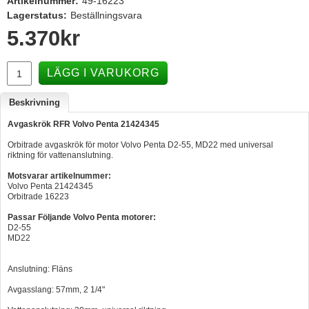
Artikelnummer:
49-16223
Lagerstatus:
Beställningsvara
Hummertina
5.370
kr
Varta - Batterier
Victron - Batteriladdare
LÄGG I VARUKORG
CTEK - Batteriladdare
Beskrivning
Webasto - Dieselvärmare
Avgaskrök RFR Volvo Penta 21424345
Kamasa Tools - Verktyg
Orbitrade avgaskrök för motor Volvo Penta D2-55, MD22 med universal
riktning för vattenanslutning.
Calix - Packline - Takboxar
Motsvarar artikelnummer:
Thule - Takboxar
Volvo Penta 21424345
Orbitrade 16223
Thule - Lasthållare
Passar Följande Volvo Penta motorer:
LAGERRENSING
D2-55
MD22
Begagnade Motorer & Båtar
Anslutning: Fläns
Avgasslang: 57mm, 2 1/4"