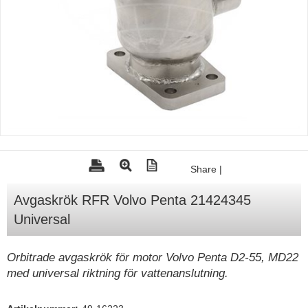
Tohatsu - Utombordare
Minn Kota - elmotorer
TK Trailer
Volvo Penta Servicedelar
Yanmar Servicedelar
Yamaha Servicedelar
Mercury Servicedelar
Share
|
Garmin
Avgaskrök RFR Volvo Penta 21424345
Lowrance
Universal
Humminbird
Simrad
Orbitrade avgaskrök för motor Volvo Penta D2-55, MD22
med universal riktning för vattenanslutning.
B&G
Båttillbehör