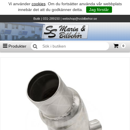
Vi använder
cookies
. Om du fortsätter använda vår webbplats
innebär det att du godkänner detta.
Jag förstår
Butik
| 031-289150 |
webshop@ssbilbehor.se
Produkter
0
Antal varor
0
st
Summa
0 kr
Biltillbehör och reservdelar - BDS
TILL KASSAN
Micore • Båtar
Suzuki - Utombordare
Suzumar - Gummibåtar
Honda - Utombordare
HonWave - Gummibåtar
Honda - Elverk & Pumpar