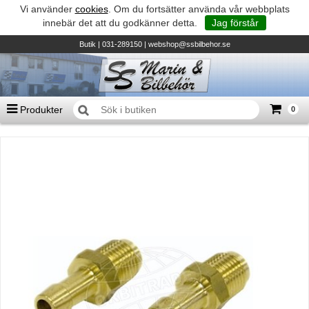
Vi använder
cookies
. Om du fortsätter använda vår webbplats
innebär det att du godkänner detta.
Jag förstår
Butik
| 031-289150 |
webshop@ssbilbehor.se
Produkter
0
Antal varor
0
st
Summa
0 kr
Biltillbehör och reservdelar - BDS
TILL KASSAN
Micore • Båtar
Suzuki - Utombordare
Suzumar - Gummibåtar
Honda - Utombordare
HonWave - Gummibåtar
Honda - Elverk & Pumpar