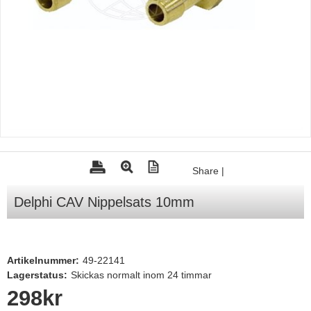
Tohatsu - Utombordare
Minn Kota - elmotorer
TK Trailer
Volvo Penta Servicedelar
Yanmar Servicedelar
Yamaha Servicedelar
Mercury Servicedelar
Share
|
Garmin
Delphi CAV Nippelsats 10mm
Lowrance
Humminbird
Simrad
Artikelnummer:
49-22141
Lagerstatus:
Skickas normalt inom 24 timmar
B&G
298
kr
Båttillbehör