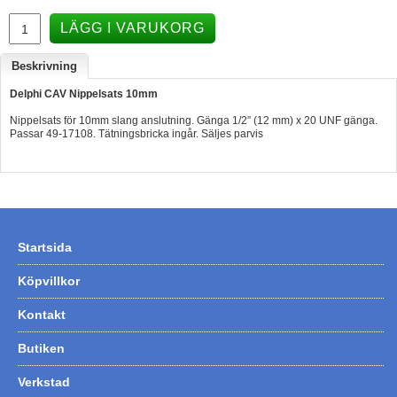
Hummertina
LÄGG I VARUKORG
Varta - Batterier
Beskrivning
Victron - Batteriladdare
Delphi CAV Nippelsats 10mm
CTEK - Batteriladdare
Nippelsats för 10mm slang anslutning. Gänga 1/2” (12 mm) x 20 UNF gänga.
Passar 49-17108. Tätningsbricka ingår. Säljes parvis
Webasto - Dieselvärmare
Kamasa Tools - Verktyg
Calix - Packline - Takboxar
Thule - Takboxar
Startsida
Thule - Lasthållare
Köpvillkor
LAGERRENSING
Kontakt
Begagnade Motorer & Båtar
Butiken
Verkstad