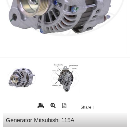
Tohatsu - Utombordare
Minn Kota - elmotorer
TK Trailer
Volvo Penta Servicedelar
Yanmar Servicedelar
Yamaha Servicedelar
Mercury Servicedelar
Garmin
Lowrance
Humminbird
Share
|
Simrad
B&G
Generator Mitsubishi 115A
Båttillbehör