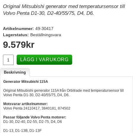
Original Mitsubishi generator med temperatursensor till
Hummertina
Volvo Penta D1-30, D2-40/55/75, D4, D6.
Varta - Batterier
Victron - Batteriladdare
Artikelnummer:
49-30417
Lagerstatus:
Beställningsvara
CTEK - Batteriladdare
9.579
kr
Webasto - Dieselvärmare
Kamasa Tools - Verktyg
LÄGG I VARUKORG
Calix - Packline - Takboxar
Beskrivning
Thule - Takboxar
Generator Mitsubishi 115A
Thule - Lasthållare
Original Mitsubishi generator 115A från Orbitrade med temperatursensor till
Volvo Penta D1-30, D2-40/55/75, D4, D6.
LAGERRENSING
Motsvarar artikelnummer:
Begagnade Motorer & Båtar
Volvo Penta 24110417, 3840181, 874502
Passar följande Volvo Penta motorer:
D1-30, D2-40, D2-55, D2-75, D4, D6
D1-13, D1-13B, D1-13F