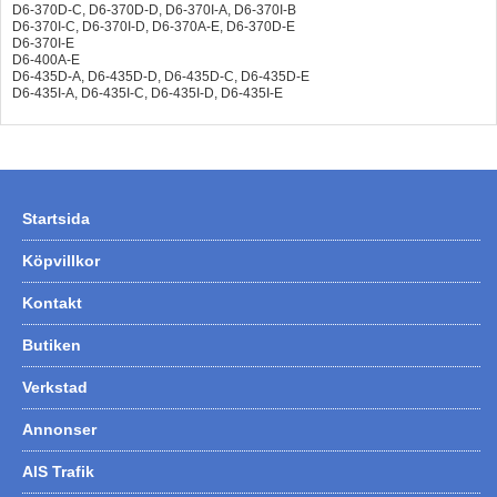
D6-370D-C, D6-370D-D, D6-370I-A, D6-370I-B
D6-370I-C, D6-370I-D, D6-370A-E, D6-370D-E
D6-370I-E
D6-400A-E
D6-435D-A, D6-435D-D, D6-435D-C, D6-435D-E
D6-435I-A, D6-435I-C, D6-435I-D, D6-435I-E
Startsida
Köpvillkor
Kontakt
Butiken
Verkstad
Annonser
AIS Trafik