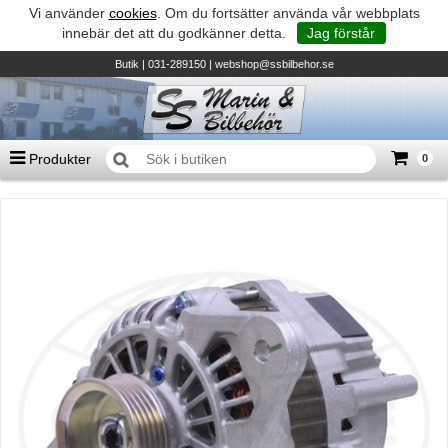
Vi använder
cookies
. Om du fortsätter använda vår webbplats
innebär det att du godkänner detta.
Jag förstår
Butik
| 031-289150 |
webshop@ssbilbehor.se
Produkter
0
Antal varor
0
st
Summa
0 kr
Biltillbehör och reservdelar - BDS
TILL KASSAN
Micore • Båtar
Suzuki - Utombordare
Suzumar - Gummibåtar
Honda - Utombordare
HonWave - Gummibåtar
Honda - Elverk & Pumpar