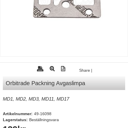
Tohatsu - Utombordare
Minn Kota - elmotorer
TK Trailer
Volvo Penta Servicedelar
Yanmar Servicedelar
Yamaha Servicedelar
Mercury Servicedelar
Share
|
Garmin
Orbitrade Packning Avgaslimpa
Lowrance
Humminbird
MD1, MD2, MD3, MD11, MD17
Simrad
Artikelnummer:
49-16098
B&G
Lagerstatus:
Beställningsvara
Båttillbehör