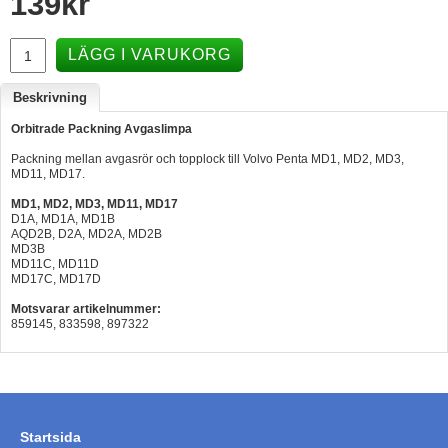
139
kr
Hummertina
LÄGG I VARUKORG
Varta - Batterier
Victron - Batteriladdare
Beskrivning
CTEK - Batteriladdare
Orbitrade Packning Avgaslimpa
Packning mellan avgasrör och topplock till Volvo Penta MD1, MD2, MD3,
Webasto - Dieselvärmare
MD11, MD17.
Kamasa Tools - Verktyg
MD1, MD2, MD3, MD11, MD17
D1A, MD1A, MD1B
Calix - Packline - Takboxar
AQD2B, D2A, MD2A, MD2B
MD3B
Thule - Takboxar
MD11C, MD11D
MD17C, MD17D
Thule - Lasthållare
Motsvarar artikelnummer:
859145, 833598, 897322
LAGERRENSING
Begagnade Motorer & Båtar
Startsida