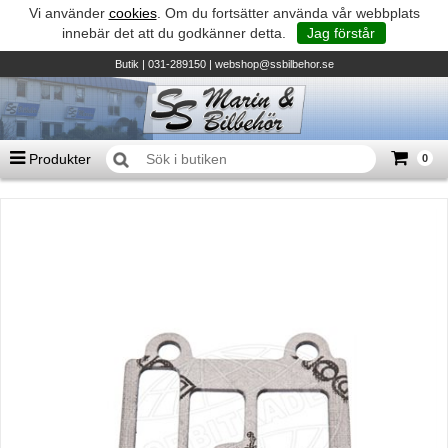
Vi använder
cookies
. Om du fortsätter använda vår webbplats
innebär det att du godkänner detta.
Jag förstår
Butik
| 031-289150 |
webshop@ssbilbehor.se
Produkter
0
Antal varor
0
st
Summa
0 kr
Biltillbehör och reservdelar - BDS
TILL KASSAN
Micore • Båtar
Suzuki - Utombordare
Suzumar - Gummibåtar
Honda - Utombordare
HonWave - Gummibåtar
Honda - Elverk & Pumpar