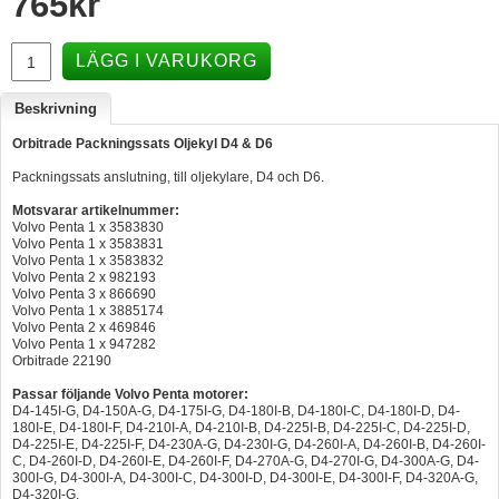
765
kr
Hummertina
LÄGG I VARUKORG
Varta - Batterier
Victron - Batteriladdare
Beskrivning
CTEK - Batteriladdare
Orbitrade Packningssats Oljekyl D4 & D6
Packningssats anslutning, till oljekylare, D4 och D6.
Webasto - Dieselvärmare
Motsvarar artikelnummer:
Kamasa Tools - Verktyg
Volvo Penta 1 x 3583830
Volvo Penta 1 x 3583831
Calix - Packline - Takboxar
Volvo Penta 1 x 3583832
Volvo Penta 2 x 982193
Thule - Takboxar
Volvo Penta 3 x 866690
Volvo Penta 1 x 3885174
Volvo Penta 2 x 469846
Thule - Lasthållare
Volvo Penta 1 x 947282
Orbitrade 22190
LAGERRENSING
Passar följande Volvo Penta motorer:
Begagnade Motorer & Båtar
D4-145I-G, D4-150A-G, D4-175I-G, D4-180I-B, D4-180I-C, D4-180I-D, D4-
180I-E, D4-180I-F, D4-210I-A, D4-210I-B, D4-225I-B, D4-225I-C, D4-225I-D,
D4-225I-E, D4-225I-F, D4-230A-G, D4-230I-G, D4-260I-A, D4-260I-B, D4-260I-
C, D4-260I-D, D4-260I-E, D4-260I-F, D4-270A-G, D4-270I-G, D4-300A-G, D4-
300I-G, D4-300I-A, D4-300I-C, D4-300I-D, D4-300I-E, D4-300I-F, D4-320A-G,
D4-320I-G,