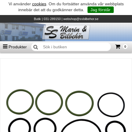
Vi använder
cookies
. Om du fortsätter använda vår webbplats
innebär det att du godkänner detta.
Jag förstår
Butik
| 031-289150 |
webshop@ssbilbehor.se
Produkter
0
Antal varor
0
st
Summa
0 kr
Biltillbehör och reservdelar - BDS
TILL KASSAN
Micore • Båtar
Suzuki - Utombordare
Suzumar - Gummibåtar
Honda - Utombordare
HonWave - Gummibåtar
Honda - Elverk & Pumpar