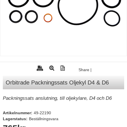
Tohatsu - Utombordare
Minn Kota - elmotorer
TK Trailer
Volvo Penta Servicedelar
Yanmar Servicedelar
Yamaha Servicedelar
Mercury Servicedelar
Share
|
Garmin
Orbitrade Packningssats Oljekyl D4 & D6
Lowrance
Humminbird
Packningssats anslutning, till oljekylare, D4 och D6
Simrad
Artikelnummer:
49-22190
B&G
Lagerstatus:
Beställningsvara
Båttillbehör