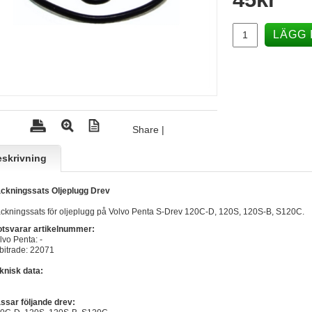
LÄGG 
Share
|
skrivning
ckningssats Oljeplugg Drev
ckningssats för oljeplugg på Volvo Penta S-Drev 120C-D, 120S, 120S-B, S120C.
tsvarar artikelnummer:
lvo Penta: -
bitrade: 22071
knisk data:
ssar följande drev: