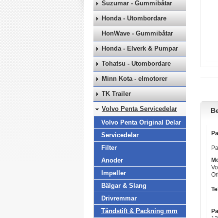
Suzumar - Gummibåtar
Honda - Utombordare
HonWave - Gummibåtar
Honda - Elverk & Pumpar
Tohatsu - Utombordare
Minn Kota - elmotorer
TK Trailer
Volvo Penta Servicedelar
Be
Volvo Penta Original Delar
Pa
Servicedelar
Filter
Pa
Anoder
Mo
Vo
Impeller
Or
Bälgar & Slang
Te
Drivremmar
Tändstift & Packning mm
Pa