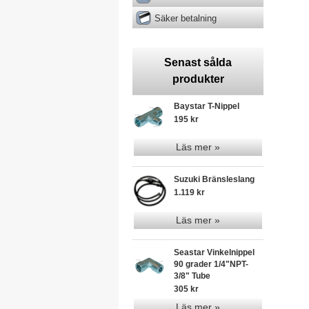
Säker betalning
Senast sålda
produkter
Baystar T-Nippel
195 kr
Läs mer »
Suzuki Bränsleslang
1.119 kr
Läs mer »
Seastar Vinkelnippel
90 grader 1/4"NPT-
3/8" Tube
305 kr
Läs mer »