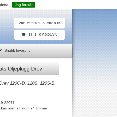
detta.
Jag förstår
Antal varor
0
st
Summa
0 kr
TILL KASSAN
Snabb leverans
ats Oljeplugg Drev
-Drev 120C-D, 120S, 120S-B,
49-22071
ckas normalt inom 24 timmar