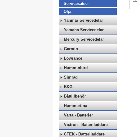
12
Servicesatser
Olja
Yanmar Servicedelar
Yamaha Servicedelar
Mercury Servicedelar
Garmin
Lowrance
Humminbird
Simrad
B&G
Båttillbehör
Hummertina
Varta - Batterier
Victron - Batteriladdare
CTEK - Batteriladdare