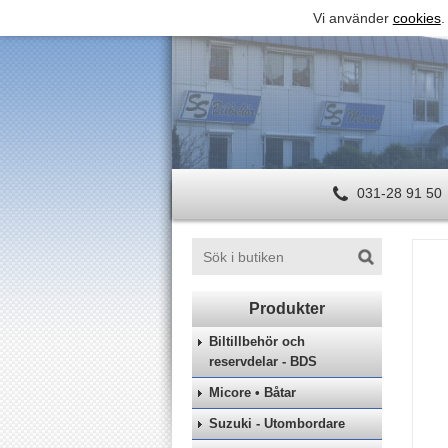
Vi använder
cookies
.
031-28 91 50
Biltillbehör och
reservdelar - BDS
Micore • Båtar
Suzuki - Utombordare