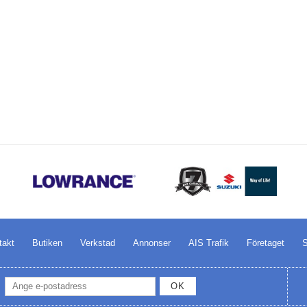
takt
Butiken
Verkstad
Annonser
AIS Trafik
Företaget
S
OK