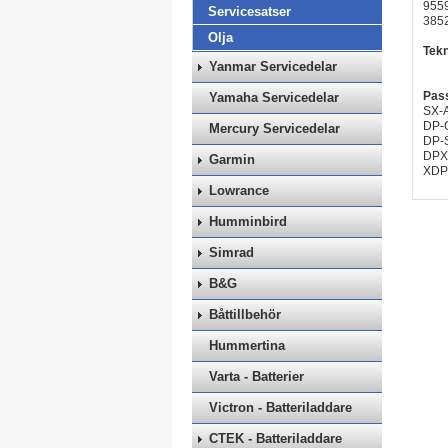
955
Servicesatser
385
Olja
Tekn
Yanmar Servicedelar
Pass
Yamaha Servicedelar
SX-A
DP-
Mercury Servicedelar
DP-
DPX
Garmin
XDP
Lowrance
Humminbird
Simrad
B&G
Båttillbehör
Hummertina
Varta - Batterier
Victron - Batteriladdare
CTEK - Batteriladdare