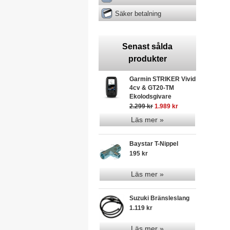
Säker betalning
Senast sålda
produkter
Garmin STRIKER Vivid
4cv & GT20-TM
Ekolodsgivare
2.299 kr
1.989 kr
Läs mer »
Baystar T-Nippel
195 kr
Läs mer »
Suzuki Bränsleslang
1.119 kr
Läs mer »