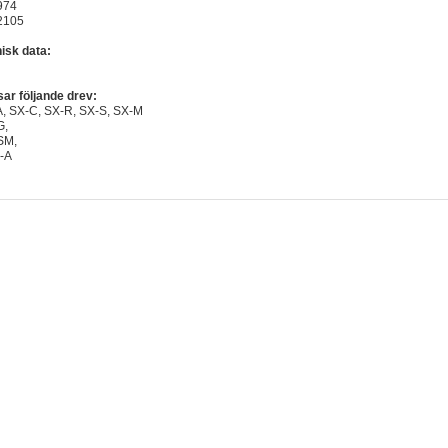
974
2105
isk data:
ar följande drev:
, SX-C, SX-R, SX-S, SX-M
G,
SM,
-A