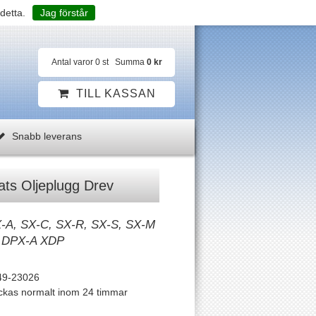
detta.
Jag förstår
Antal varor
0
st
Summa
0 kr
TILL KASSAN
Snabb leverans
ats Oljeplugg Drev
X-A, SX-C, SX-R, SX-S, SX-M
 DPX-A XDP
49-23026
ckas normalt inom 24 timmar