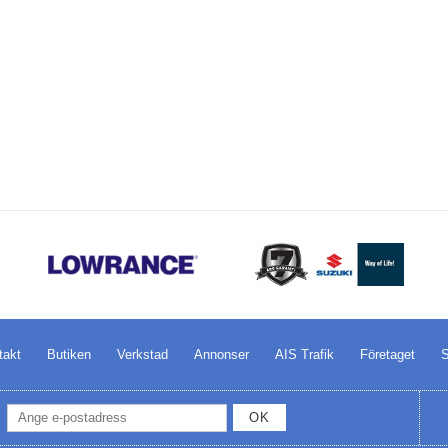
takt
Butiken
Verkstad
Annonser
AIS Trafik
Företaget
S
OK