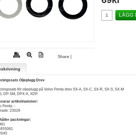
LÄGG 
Share
|
skrivning
ningssats Oljeplugg Drev
ningssats för oljeplugg på Volvo Penta drev SX-A, SX-C, SX-R, SX-S, SX-M
, DP-SM, DPX-A, XDP.
varar artikelnummer:
o Penta: -
trade: 23026
håller packningar:
981
3855081
2045