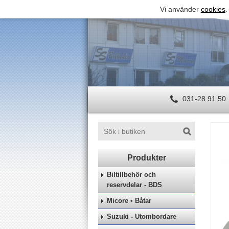
Vi använder
cookies
.
031-28 91 50
Biltillbehör och
reservdelar - BDS
Micore • Båtar
Suzuki - Utombordare