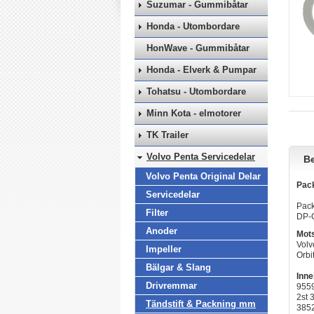
Suzumar - Gummibåtar
Honda - Utombordare
HonWave - Gummibåtar
Honda - Elverk & Pumpar
Tohatsu - Utombordare
Minn Kota - elmotorer
TK Trailer
Volvo Penta Servicedelar
Be
Volvo Penta Original Delar
Pack
Servicedelar
Pack
Filter
DP-G
Anoder
Mots
Volv
Impeller
Orbi
Bälgar & Slang
Inne
Drivremmar
955
2st 
Tändstift & Packning mm
385