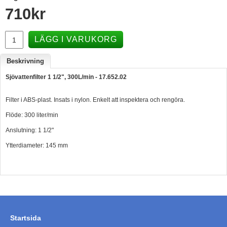
710
kr
Hummertina
Varta - Batterier
LÄGG I VARUKORG
Victron - Batteriladdare
Beskrivning
CTEK - Batteriladdare
Sjövattenfilter 1 1/2", 300L/min - 17.652.02
Webasto - Dieselvärmare
Kamasa Tools - Verktyg
Filter i ABS-plast. Insats i nylon. Enkelt att inspektera och rengöra.
Flöde: 300 liter/min
Calix - Packline - Takboxar
Anslutning: 1 1/2"
Thule - Takboxar
Ytterdiameter: 145 mm
Thule - Lasthållare
LAGERRENSING
Begagnade Motorer & Båtar
Startsida