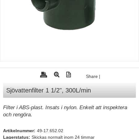
Tohatsu - Utombordare
Minn Kota - elmotorer
TK Trailer
Volvo Penta Servicedelar
Yanmar Servicedelar
Yamaha Servicedelar
Mercury Servicedelar
Share
|
Garmin
Sjövattenfilter 1 1/2", 300L/min
Lowrance
Humminbird
Filter i ABS-plast. Insats i nylon. Enkelt att inspektera
och rengöra.
Simrad
B&G
Artikelnummer:
49-17.652.02
Båttillbehör
Lagerstatus:
Skickas normalt inom 24 timmar