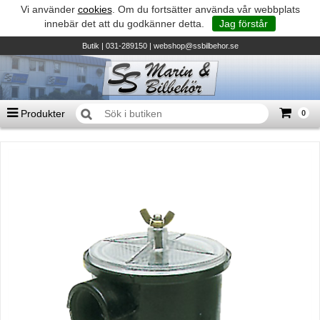
Vi använder
cookies
. Om du fortsätter använda vår webbplats
innebär det att du godkänner detta.
Jag förstår
Butik
| 031-289150 |
webshop@ssbilbehor.se
Produkter
0
Antal varor
0
st
Summa
0 kr
Biltillbehör och reservdelar - BDS
TILL KASSAN
Micore • Båtar
Suzuki - Utombordare
Suzumar - Gummibåtar
Honda - Utombordare
HonWave - Gummibåtar
Honda - Elverk & Pumpar