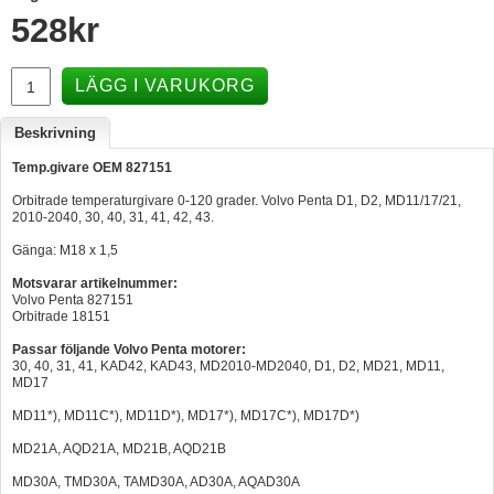
528
kr
Hummertina
Varta - Batterier
LÄGG I VARUKORG
Victron - Batteriladdare
Beskrivning
CTEK - Batteriladdare
Temp.givare OEM 827151
Webasto - Dieselvärmare
Orbitrade temperaturgivare 0-120 grader. Volvo Penta D1, D2, MD11/17/21,
Kamasa Tools - Verktyg
2010-2040, 30, 40, 31, 41, 42, 43.
Gänga: M18 x 1,5
Calix - Packline - Takboxar
Motsvarar artikelnummer:
Thule - Takboxar
Volvo Penta 827151
Orbitrade 18151
Thule - Lasthållare
Passar följande Volvo Penta motorer:
LAGERRENSING
30, 40, 31, 41, KAD42, KAD43, MD2010-MD2040, D1, D2, MD21, MD11,
MD17
Begagnade Motorer & Båtar
MD11*), MD11C*), MD11D*), MD17*), MD17C*), MD17D*)
MD21A, AQD21A, MD21B, AQD21B
MD30A, TMD30A, TAMD30A, AD30A, AQAD30A