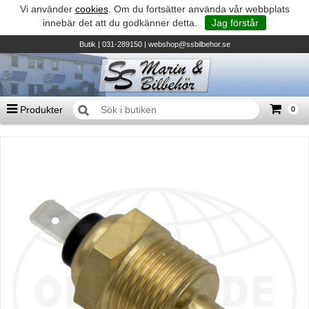
Vi använder
cookies
. Om du fortsätter använda vår webbplats
innebär det att du godkänner detta.
Jag förstår
Butik
| 031-289150 |
webshop@ssbilbehor.se
Produkter
0
Antal varor
0
st
Summa
0 kr
Biltillbehör och reservdelar - BDS
TILL KASSAN
Micore • Båtar
Suzuki - Utombordare
Suzumar - Gummibåtar
Honda - Utombordare
HonWave - Gummibåtar
Honda - Elverk & Pumpar