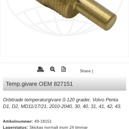
Tohatsu - Utombordare
Minn Kota - elmotorer
TK Trailer
Volvo Penta Servicedelar
Yanmar Servicedelar
Yamaha Servicedelar
Mercury Servicedelar
Share
|
Garmin
Temp.givare OEM 827151
Lowrance
Humminbird
Orbitrade temperaturgivare 0-120 grader. Volvo Penta
D1, D2, MD11/17/21, 2010-2040, 30, 40, 31, 41, 42, 43.
Simrad
B&G
Artikelnummer:
49-18151
Båttillbehör
Lagerstatus:
Skickas normalt inom 24 timmar