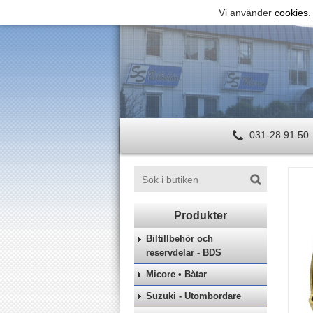
Vi använder
cookies
.
031-28 91 50
Biltillbehör och
reservdelar - BDS
Micore • Båtar
Suzuki - Utombordare