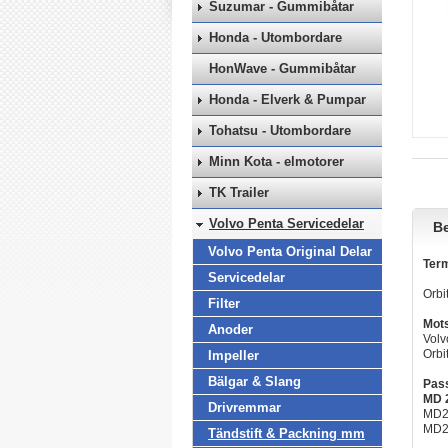
Suzumar - Gummibåtar
Honda - Utombordare
HonWave - Gummibåtar
Honda - Elverk & Pumpar
Tohatsu - Utombordare
Minn Kota - elmotorer
TK Trailer
Volvo Penta Servicedelar
Be
Volvo Penta Original Delar
Ter
Servicedelar
Orbi
Filter
Mots
Anoder
Volv
Orbi
Impeller
Bälgar & Slang
Pass
MD 
Drivremmar
MD2
MD2
Tändstift & Packning mm