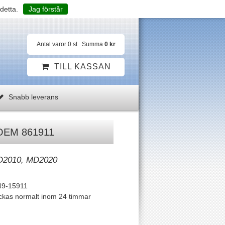
detta.
Jag förstår
Antal varor
0
st
Summa
0 kr
TILL KASSAN
Snabb leverans
 OEM 861911
D2010, MD2020
49-15911
ckas normalt inom 24 timmar