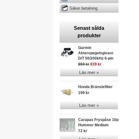
Säker betalning
Senast sålda
produkter
Garmin
Akterspegelsgivare
D/T 50/200kHz 6-pin
859 kr
839 kr
Läs mer »
Honda Bränslefilter
199 kr
Läs mer »
Carapax Fryspåse 10p
Hummer Medium
72 kr