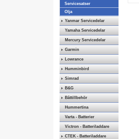
Servicesatser
Olja
Yanmar Servicedelar
Yamaha Servicedelar
Mercury Servicedelar
Garmin
Lowrance
Humminbird
Simrad
B&G
Båttillbehör
Hummertina
Varta - Batterier
Victron - Batteriladdare
CTEK - Batteriladdare